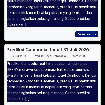
akurat mengenai hasil keluaran togel Cambodia. Dengan
pembaruan yang terus-menerus, prediksi ini membantu
pemain untuk membuat keputusan yang lebih cerdas
dan meningkatkan peluang menang. Setiap prediksi
didasarkan [...]
Selengkapnya
Prediksi Cambodia Jumat 31 Juli 2026
30 Juli 2026
Prediksi Togel Cambodia
Komentar
Prediksi Cambodia real-time setiap hari dari situs
HKFHY menawarkan informasi terbaru dan analisis
akurat mengenai hasil keluaran togel Cambodia. Dengan
pembaruan yang terus-menerus, prediksi ini membantu
pemain untuk membuat keputusan yang lebih cerdas
dan meningkatkan peluang menang. Setiap prediksi
didasarkan [...]