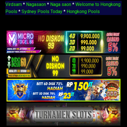
Virdsam
*
Nagasaon
*
Naga saon
*
Welcome to Hongkong
Pools
*
Sydney Pools Today
*
Hongkong Pools