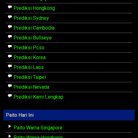
Prediksi Hongkong
Prediksi Sydney
Prediksi Cambodia
Prediksi Bullseye
Prediksi Pcso
Prediksi Korea
Prediksi Laos
Prediksi Taipei
Prediksi Nevada
Prediksi Kami Lengkap
Paito Hari Ini
Paito Warna Singapore
Paito Warna Hongkong