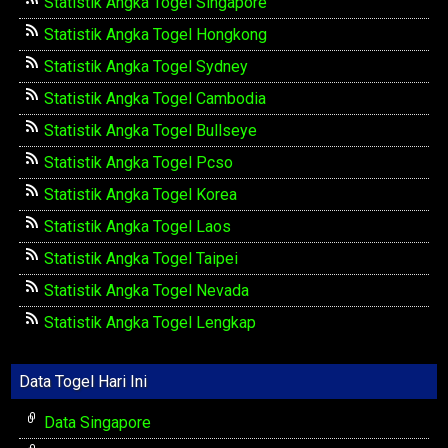
Statistik Angka Togel Singapore
Statistik Angka Togel Hongkong
Statistik Angka Togel Sydney
Statistik Angka Togel Cambodia
Statistik Angka Togel Bullseye
Statistik Angka Togel Pcso
Statistik Angka Togel Korea
Statistik Angka Togel Laos
Statistik Angka Togel Taipei
Statistik Angka Togel Nevada
Statistik Angka Togel Lengkap
Data Togel Hari Ini
Data Singapore