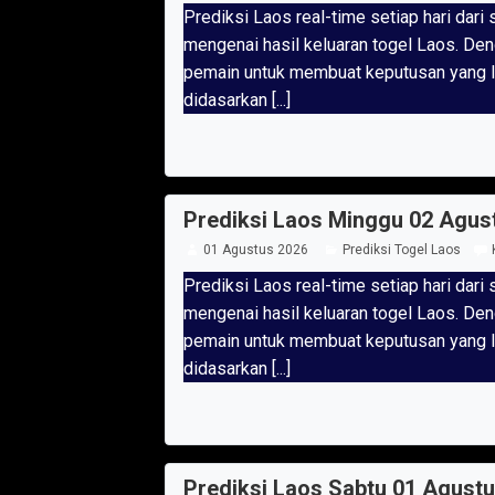
Prediksi Laos real-time setiap hari dari
mengenai hasil keluaran togel Laos. De
pemain untuk membuat keputusan yang l
didasarkan [...]
Prediksi Laos Minggu 02 Agus
01 Agustus 2026
Prediksi Togel Laos
Prediksi Laos real-time setiap hari dari
mengenai hasil keluaran togel Laos. De
pemain untuk membuat keputusan yang l
didasarkan [...]
Prediksi Laos Sabtu 01 Agust