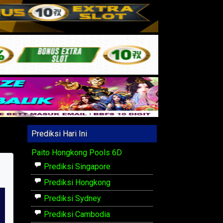
Prediksi Hari Ini
Paito Hongkong Pools 6D
Prediksi Singapore
Prediksi Hongkong
Prediksi Sydney
Prediksi Cambodia