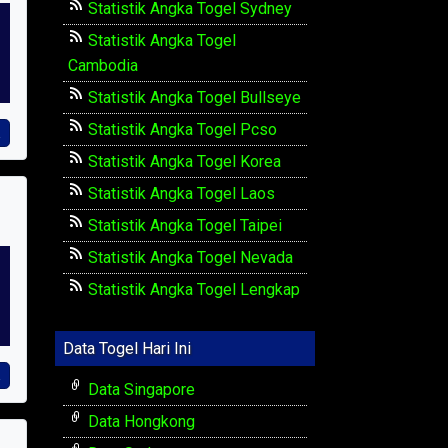
Statistik Angka Togel Sydney
Statistik Angka Togel
Cambodia
Statistik Angka Togel Bullseye
Statistik Angka Togel Pcso
a
Statistik Angka Togel Korea
Statistik Angka Togel Laos
Statistik Angka Togel Taipei
Statistik Angka Togel Nevada
Statistik Angka Togel Lengkap
Data Togel Hari Ini
a
Data Singapore
Data Hongkong