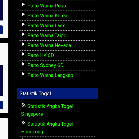
Paito Warna Pcso
Paito Warna Korea
Paito Warna Laos
a
Paito Warna Taipei
Paito Warna Nevada
Paito HK 6D
Paito Sydney 6D
Paito Warna Lengkap
Statistik Togel
a
Statistik Angka Togel
Singapore
Statistik Angka Togel
Hongkong