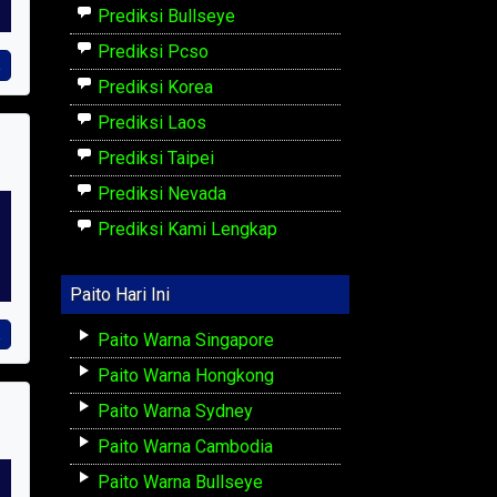
Prediksi Bullseye
Prediksi Pcso
a
Prediksi Korea
Prediksi Laos
Prediksi Taipei
Prediksi Nevada
Prediksi Kami Lengkap
Paito Hari Ini
a
Paito Warna Singapore
Paito Warna Hongkong
Paito Warna Sydney
Paito Warna Cambodia
Paito Warna Bullseye