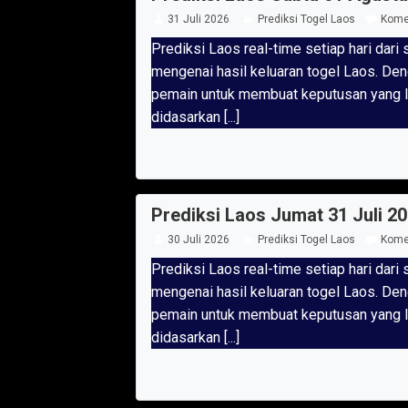
31 Juli 2026
Prediksi Togel Laos
Kome
Prediksi Laos real-time setiap hari dari
mengenai hasil keluaran togel Laos. De
pemain untuk membuat keputusan yang l
didasarkan [...]
Prediksi Laos Jumat 31 Juli 2
30 Juli 2026
Prediksi Togel Laos
Kome
Prediksi Laos real-time setiap hari dari
mengenai hasil keluaran togel Laos. De
pemain untuk membuat keputusan yang l
didasarkan [...]