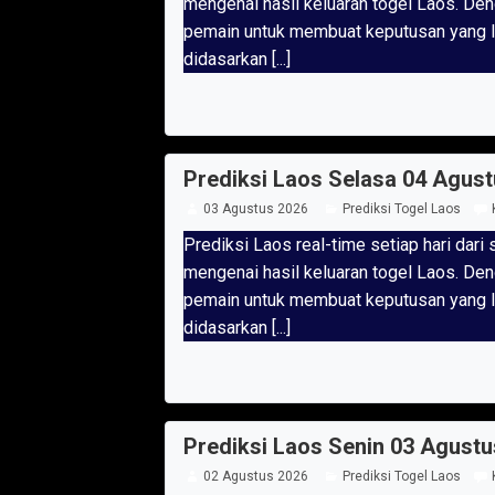
mengenai hasil keluaran togel Laos. De
pemain untuk membuat keputusan yang l
didasarkan [...]
Prediksi Laos Selasa 04 Agus
03 Agustus 2026
Prediksi Togel Laos
Prediksi Laos real-time setiap hari dari
mengenai hasil keluaran togel Laos. De
pemain untuk membuat keputusan yang l
didasarkan [...]
Prediksi Laos Senin 03 Agustu
02 Agustus 2026
Prediksi Togel Laos