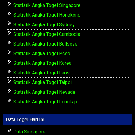
Statistik Angka Togel Singapore
Statistik Angka Togel Hongkong
Statistik Angka Togel Sydney
Statistik Angka Togel Cambodia
Statistik Angka Togel Bullseye
Statistik Angka Togel Pcso
Statistik Angka Togel Korea
Statistik Angka Togel Laos
Statistik Angka Togel Taipei
Statistik Angka Togel Nevada
Statistik Angka Togel Lengkap
Data Togel Hari Ini
Data Singapore