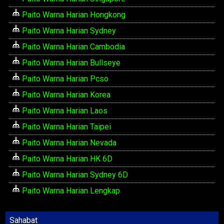
Paito Warna Harian Hongkong
Paito Warna Harian Sydney
Paito Warna Harian Cambodia
Paito Warna Harian Bullseye
Paito Warna Harian Pcso
Paito Warna Harian Korea
Paito Warna Harian Laos
Paito Warna Harian Taipei
Paito Warna Harian Nevada
Paito Warna Harian HK 6D
Paito Warna Harian Sydney 6D
Paito Warna Harian Lengkap
Sahabat