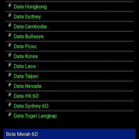
Data Hongkong
Data Sydney
Data Cambodia
Data Bullseye
Data Pcso
Data Korea
Data Laos
Data Taipei
Data Nevada
Data HK 6D
Data Sydney 6D
Data Togel Lengkap
Bola Merah 6D