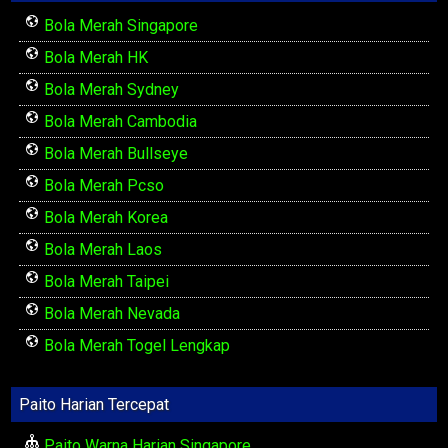
Bola Merah Singapore
Bola Merah HK
Bola Merah Sydney
Bola Merah Cambodia
Bola Merah Bullseye
Bola Merah Pcso
Bola Merah Korea
Bola Merah Laos
Bola Merah Taipei
Bola Merah Nevada
Bola Merah Togel Lengkap
Paito Harian Tercepat
Paito Warna Harian Singapore