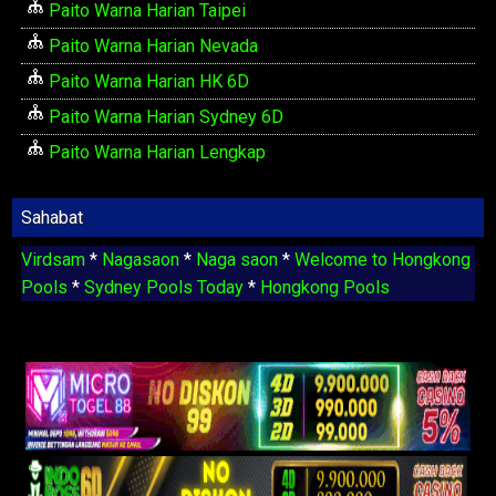
Paito Warna Harian Taipei
Paito Warna Harian Nevada
Paito Warna Harian HK 6D
Paito Warna Harian Sydney 6D
Paito Warna Harian Lengkap
Sahabat
Virdsam
*
Nagasaon
*
Naga saon
*
Welcome to Hongkong
Pools
*
Sydney Pools Today
*
Hongkong Pools