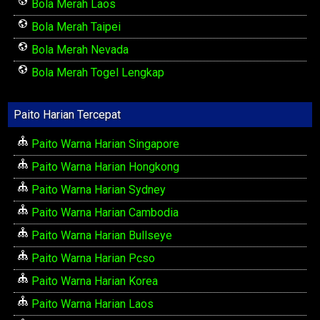
Bola Merah Laos
Bola Merah Taipei
Bola Merah Nevada
Bola Merah Togel Lengkap
Paito Harian Tercepat
Paito Warna Harian Singapore
Paito Warna Harian Hongkong
Paito Warna Harian Sydney
Paito Warna Harian Cambodia
Paito Warna Harian Bullseye
Paito Warna Harian Pcso
Paito Warna Harian Korea
Paito Warna Harian Laos