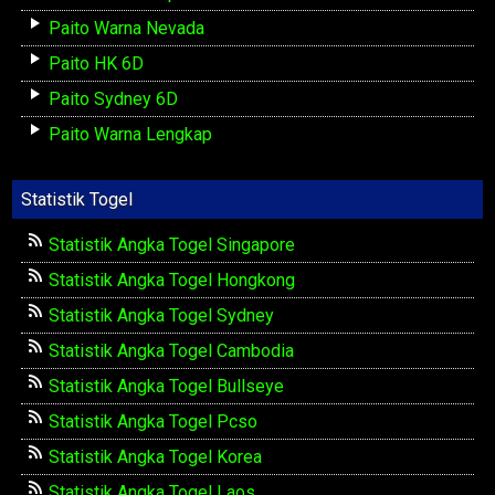
Paito Warna Nevada
Paito HK 6D
Paito Sydney 6D
Paito Warna Lengkap
Statistik Togel
Statistik Angka Togel Singapore
Statistik Angka Togel Hongkong
Statistik Angka Togel Sydney
Statistik Angka Togel Cambodia
Statistik Angka Togel Bullseye
Statistik Angka Togel Pcso
Statistik Angka Togel Korea
Statistik Angka Togel Laos