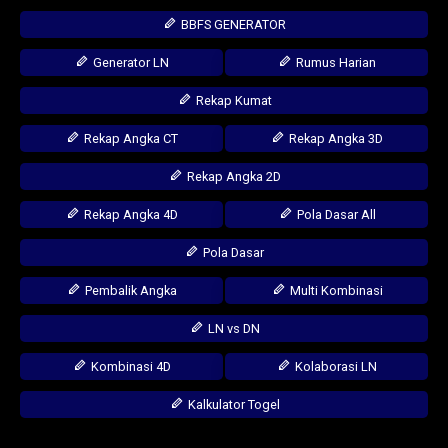
BBFS GENERATOR
Generator LN
Rumus Harian
Rekap Kumat
Rekap Angka CT
Rekap Angka 3D
Rekap Angka 2D
Rekap Angka 4D
Pola Dasar All
Pola Dasar
Pembalik Angka
Multi Kombinasi
LN vs DN
Kombinasi 4D
Kolaborasi LN
Kalkulator Togel