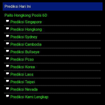
Prediksi Hari Ini
Paito Hongkong Pools 6D
Prediksi Singapore
Prediksi Hongkong
Prediksi Sydney
Prediksi Cambodia
Prediksi Bullseye
Prediksi Pcso
Prediksi Korea
Prediksi Laos
Prediksi Taipei
Prediksi Nevada
Prediksi Kami Lengkap