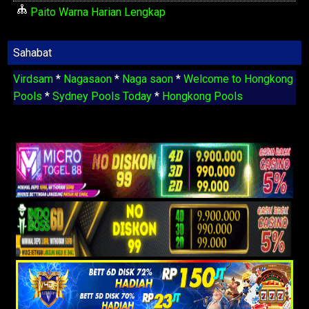
Paito Warna Harian Lengkap
Sahabat
Virdsam
*
Nagasaon
*
Naga saon
*
Welcome to Hongkong
Pools
*
Sydney Pools Today
*
Hongkong Pools