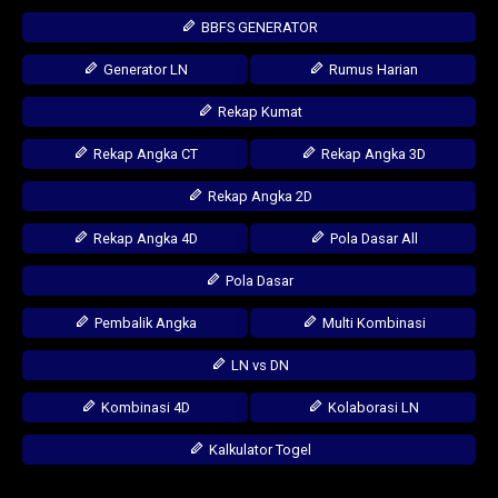
BBFS GENERATOR
Generator LN
Rumus Harian
Rekap Kumat
Rekap Angka CT
Rekap Angka 3D
Rekap Angka 2D
Rekap Angka 4D
Pola Dasar All
Pola Dasar
Pembalik Angka
Multi Kombinasi
LN vs DN
Kombinasi 4D
Kolaborasi LN
Kalkulator Togel