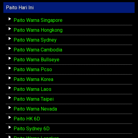
Paito Hari Ini
Paito Warna Singapore
Paito Warna Hongkong
Paito Warna Sydney
Paito Warna Cambodia
Paito Warna Bullseye
Paito Warna Pcso
Paito Warna Korea
Paito Warna Laos
Paito Warna Taipei
Paito Warna Nevada
Paito HK 6D
Paito Sydney 6D