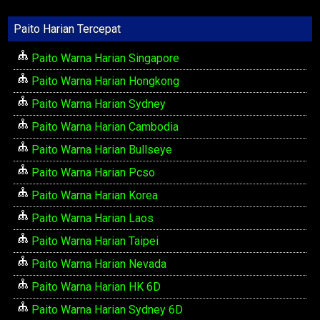
Paito Harian Tercepat
Paito Warna Harian Singapore
Paito Warna Harian Hongkong
Paito Warna Harian Sydney
Paito Warna Harian Cambodia
Paito Warna Harian Bullseye
Paito Warna Harian Pcso
Paito Warna Harian Korea
Paito Warna Harian Laos
Paito Warna Harian Taipei
Paito Warna Harian Nevada
Paito Warna Harian HK 6D
Paito Warna Harian Sydney 6D