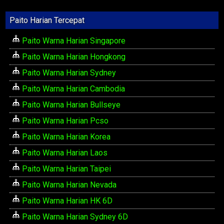
Paito Harian Tercepat
Paito Warna Harian Singapore
Paito Warna Harian Hongkong
Paito Warna Harian Sydney
Paito Warna Harian Cambodia
Paito Warna Harian Bullseye
Paito Warna Harian Pcso
Paito Warna Harian Korea
Paito Warna Harian Laos
Paito Warna Harian Taipei
Paito Warna Harian Nevada
Paito Warna Harian HK 6D
Paito Warna Harian Sydney 6D