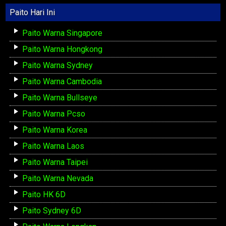
Paito Hari Ini
Paito Warna Singapore
Paito Warna Hongkong
Paito Warna Sydney
Paito Warna Cambodia
Paito Warna Bullseye
Paito Warna Pcso
Paito Warna Korea
Paito Warna Laos
Paito Warna Taipei
Paito Warna Nevada
Paito HK 6D
Paito Sydney 6D