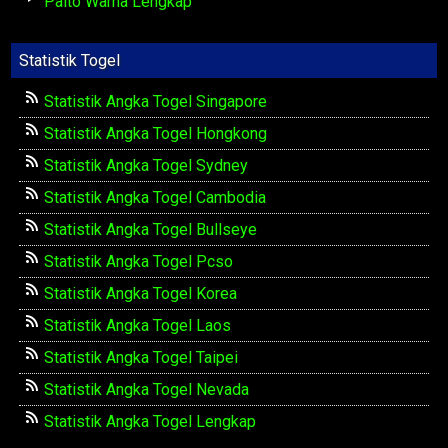
Paito Warna Lengkap
Statistik Togel
Statistik Angka Togel Singapore
Statistik Angka Togel Hongkong
Statistik Angka Togel Sydney
Statistik Angka Togel Cambodia
Statistik Angka Togel Bullseye
Statistik Angka Togel Pcso
Statistik Angka Togel Korea
Statistik Angka Togel Laos
Statistik Angka Togel Taipei
Statistik Angka Togel Nevada
Statistik Angka Togel Lengkap