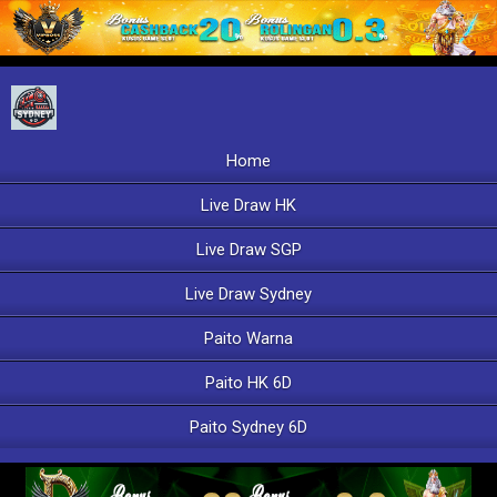
Home
Live Draw HK
Live Draw SGP
Live Draw Sydney
Paito Warna
Paito HK 6D
Paito Sydney 6D