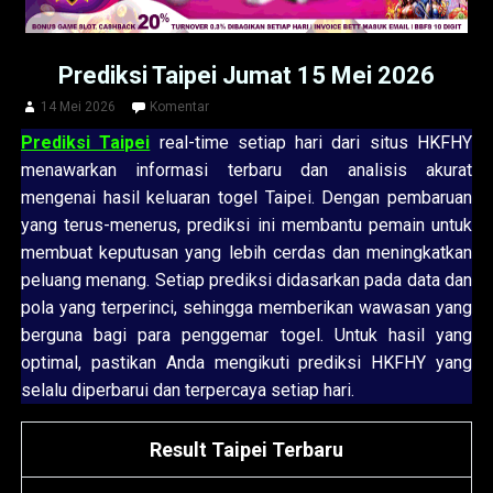
Prediksi Taipei Jumat 15 Mei 2026
14 Mei 2026
Komentar
Prediksi Taipei
real-time setiap hari dari situs HKFHY
menawarkan informasi terbaru dan analisis akurat
mengenai hasil keluaran togel Taipei. Dengan pembaruan
yang terus-menerus, prediksi ini membantu pemain untuk
membuat keputusan yang lebih cerdas dan meningkatkan
peluang menang. Setiap prediksi didasarkan pada data dan
pola yang terperinci, sehingga memberikan wawasan yang
berguna bagi para penggemar togel. Untuk hasil yang
optimal, pastikan Anda mengikuti prediksi HKFHY yang
selalu diperbarui dan terpercaya setiap hari.
Result Taipei Terbaru