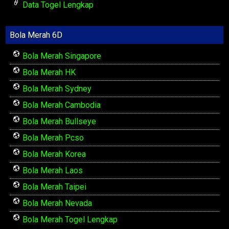
Data Togel Lengkap
Bola Merah 6D
Bola Merah Singapore
Bola Merah HK
Bola Merah Sydney
Bola Merah Cambodia
Bola Merah Bullseye
Bola Merah Pcso
Bola Merah Korea
Bola Merah Laos
Bola Merah Taipei
Bola Merah Nevada
Bola Merah Togel Lengkap