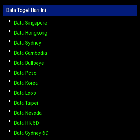
Data Togel Hari Ini
Data Singapore
Data Hongkong
Data Sydney
Data Cambodia
Data Bullseye
Data Pcso
Data Korea
Data Laos
Data Taipei
Data Nevada
Data HK 6D
Data Sydney 6D