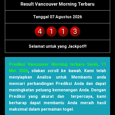
Result Vancouver Morning Terbaru
Tanggal 07 Agustus 2026
4
1
1
3
Selamat untuk yang Jackpot!!!
Prediksi Vancouver Morning terbaru Senin, 11
Mei 2026
, silakan scroll ke bawah. Kami telah
menyiapkan Analisa untuk Membantu anda
mencari perbandingan Prediksi Anda dan dapat
meningkatan peluang kemenangan Anda. Dengan
Prediksi yang akurat dan terpercaya, kami
berharap dapat membantu Anda meraih hasil
maksimal dalam permainan togel.