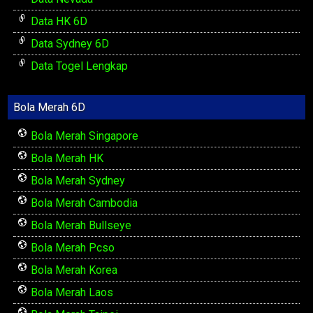
Data HK 6D
Data Sydney 6D
Data Togel Lengkap
Bola Merah 6D
Bola Merah Singapore
Bola Merah HK
Bola Merah Sydney
Bola Merah Cambodia
Bola Merah Bullseye
Bola Merah Pcso
Bola Merah Korea
Bola Merah Laos