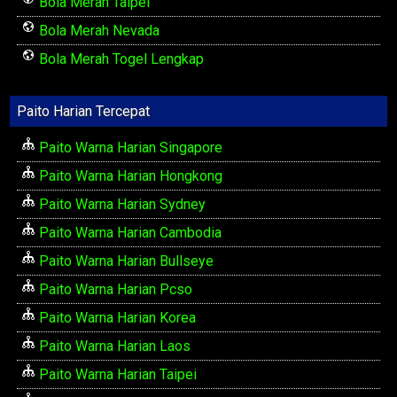
Bola Merah Taipei
Bola Merah Nevada
Bola Merah Togel Lengkap
Paito Harian Tercepat
Paito Warna Harian Singapore
Paito Warna Harian Hongkong
Paito Warna Harian Sydney
Paito Warna Harian Cambodia
Paito Warna Harian Bullseye
Paito Warna Harian Pcso
Paito Warna Harian Korea
Paito Warna Harian Laos
Paito Warna Harian Taipei