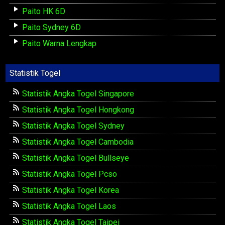
Paito HK 6D
Paito Sydney 6D
Paito Warna Lengkap
Statistik Togel
Statistik Angka Togel Singapore
Statistik Angka Togel Hongkong
Statistik Angka Togel Sydney
Statistik Angka Togel Cambodia
Statistik Angka Togel Bullseye
Statistik Angka Togel Pcso
Statistik Angka Togel Korea
Statistik Angka Togel Laos
Statistik Angka Togel Taipei