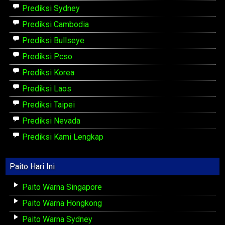
Prediksi Sydney
Prediksi Cambodia
Prediksi Bullseye
Prediksi Pcso
Prediksi Korea
Prediksi Laos
Prediksi Taipei
Prediksi Nevada
Prediksi Kami Lengkap
Paito Hari Ini
Paito Warna Singapore
Paito Warna Hongkong
Paito Warna Sydney