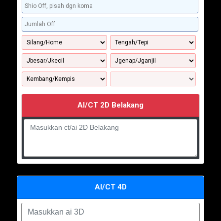
AI/CT 2D Belakang
AI/CT 4D