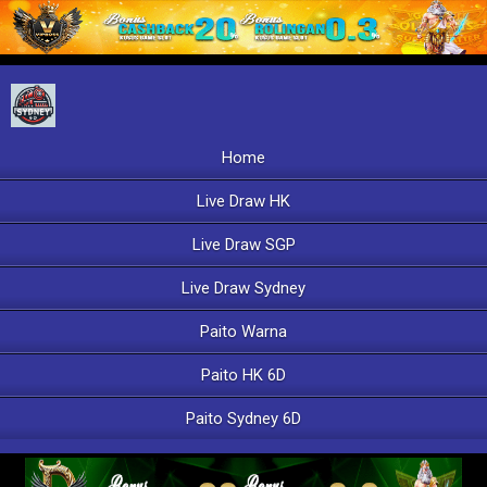
Home
Live Draw HK
Live Draw SGP
Live Draw Sydney
Paito Warna
Paito HK 6D
Paito Sydney 6D