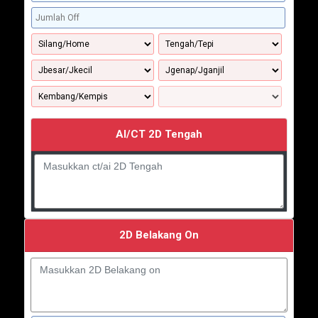
AI/CT 2D Tengah
2D Belakang On