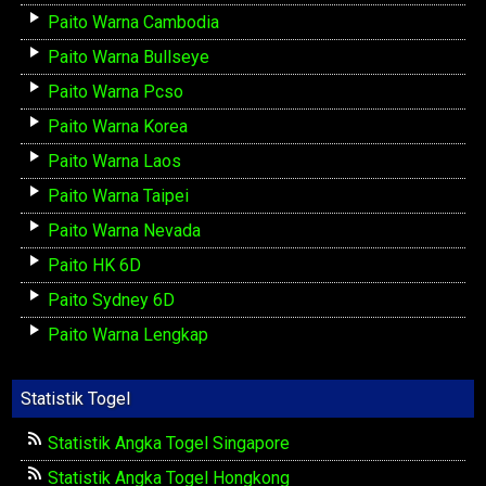
Paito Warna Cambodia
Paito Warna Bullseye
Paito Warna Pcso
Paito Warna Korea
Paito Warna Laos
Paito Warna Taipei
Paito Warna Nevada
Paito HK 6D
Paito Sydney 6D
Paito Warna Lengkap
Statistik Togel
Statistik Angka Togel Singapore
Statistik Angka Togel Hongkong