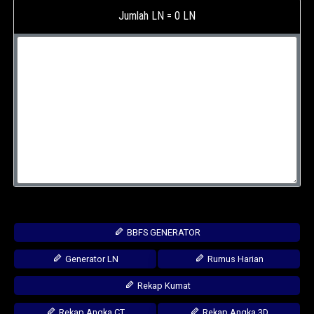
Jumlah LN = 0 LN
BBFS GENERATOR
Generator LN
Rumus Harian
Rekap Kumat
Rekap Angka CT
Rekap Angka 3D