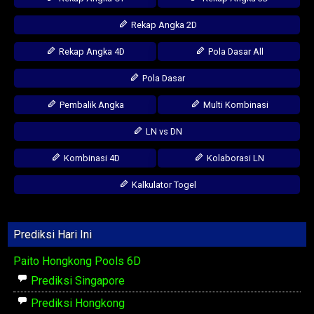
Rekap Angka 2D
Rekap Angka 4D
Pola Dasar All
Pola Dasar
Pembalik Angka
Multi Kombinasi
LN vs DN
Kombinasi 4D
Kolaborasi LN
Kalkulator Togel
Prediksi Hari Ini
Paito Hongkong Pools 6D
Prediksi Singapore
Prediksi Hongkong