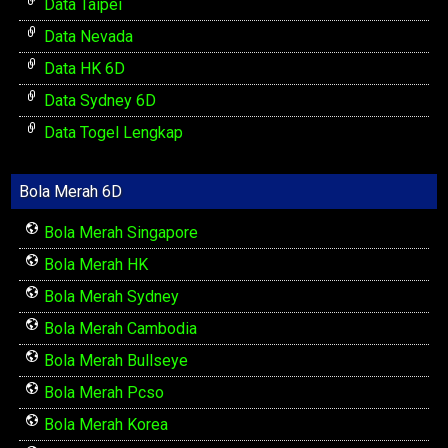
Data Taipei
Data Nevada
Data HK 6D
Data Sydney 6D
Data Togel Lengkap
Bola Merah 6D
Bola Merah Singapore
Bola Merah HK
Bola Merah Sydney
Bola Merah Cambodia
Bola Merah Bullseye
Bola Merah Pcso
Bola Merah Korea