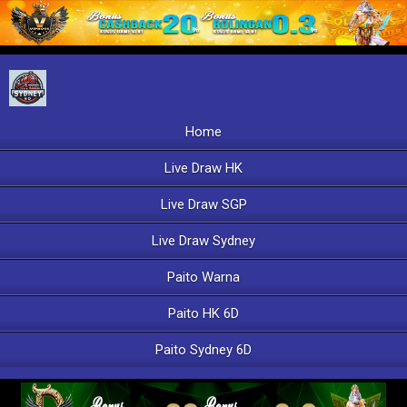
Home
Live Draw HK
Live Draw SGP
Live Draw Sydney
Paito Warna
Paito HK 6D
Paito Sydney 6D