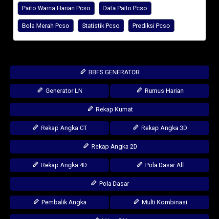
Paito Warna Harian Pcso
Data Paito Pcso
Bola Merah Pcso
Statistik Pcso
Prediksi Pcso
BBFS GENERATOR
Generator LN
Rumus Harian
Rekap Kumat
Rekap Angka CT
Rekap Angka 3D
Rekap Angka 2D
Rekap Angka 4D
Pola Dasar All
Pola Dasar
Pembalik Angka
Multi Kombinasi