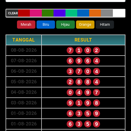
CLEAR
Merah
Biru
Hijau
Orange
Hitam
TANGGAL
RESULT
08-08-2026
7
1
0
2
07-08-2026
6
9
6
4
06-08-2026
3
7
0
4
05-08-2026
2
8
8
4
04-08-2026
0
4
9
7
03-08-2026
9
1
9
8
01-08-2026
6
3
5
9
01-08-2026
6
3
5
9