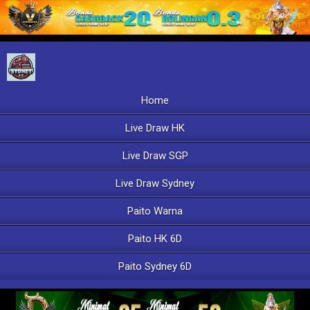
Home
Live Draw HK
Live Draw SGP
Live Draw Sydney
Paito Warna
Paito HK 6D
Paito Sydney 6D