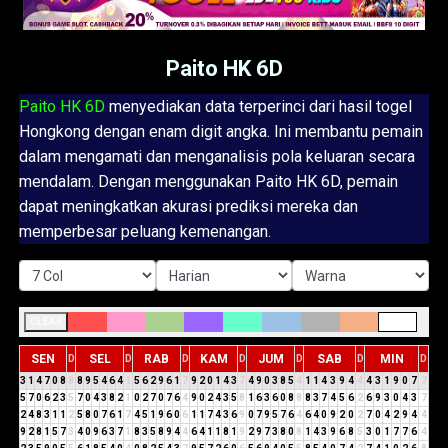
Paito HK 6D
Paito HK 6D
menyediakan data terperinci dari hasil togel
Hongkong dengan enam digit angka. Ini membantu pemain
dalam mengamati dan menganalisis pola keluaran secara
mendalam. Dengan menggunakan Paito HK 6D, pemain
dapat meningkatkan akurasi prediksi mereka dan
memperbesar peluang kemenangan.
CLEAR
SEN
SEL
RAB
KAM
JUM
SAB
MIN
D
D
D
D
D
D
D
3
1
4
7
0
8
8
8
9
5
4
6
4
1
5
6
2
9
6
1
7
9
2
0
1
4
3
7
4
9
0
3
8
5
4
1
1
4
3
9
4
4
4
3
1
9
0
7
7
5
7
0
6
2
3
5
7
0
4
3
8
2
1
0
2
7
0
7
6
4
9
0
2
4
3
5
8
1
6
3
6
0
8
8
8
3
7
4
5
6
2
6
9
3
0
4
3
7
2
4
8
3
1
1
2
5
8
0
7
6
1
7
4
5
1
9
6
0
6
1
1
7
4
3
6
9
0
7
9
5
7
6
4
6
4
0
9
2
0
2
7
0
4
2
9
4
4
9
2
8
1
5
7
3
4
0
9
6
3
7
1
8
3
5
8
9
4
4
6
4
1
1
8
1
9
2
9
7
3
8
0
8
1
4
3
9
6
8
5
3
0
1
7
7
6
4