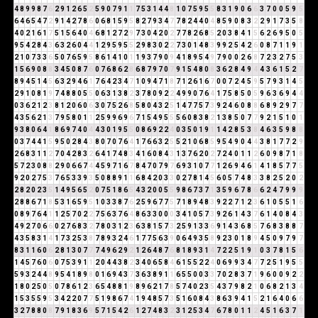
4
8
9
9
8
7
6
2
9
1
2
6
5
2
5
9
0
7
9
1
1
7
5
3
1
4
4
8
1
0
7
5
9
5
5
8
3
1
9
0
6
6
3
7
0
0
5
9
5
6
4
6
5
4
7
2
9
1
4
2
7
8
6
0
6
8
1
5
9
5
8
2
7
9
3
4
7
7
8
2
4
4
0
4
8
5
9
0
8
3
2
2
9
1
7
3
5
8
4
0
2
1
6
1
7
5
1
5
6
4
0
4
6
8
1
2
7
2
9
7
3
0
4
2
0
2
7
7
8
2
6
8
5
2
0
3
8
4
1
5
6
2
6
9
5
0
5
9
5
4
2
8
4
3
6
3
2
6
0
4
4
1
2
9
5
9
5
5
2
9
8
3
0
2
2
7
3
0
1
4
8
3
9
9
2
5
4
2
6
0
8
7
1
1
9
1
2
1
0
7
3
3
6
5
0
7
6
5
9
5
8
6
1
4
1
0
1
1
9
3
7
9
0
9
4
1
8
9
5
4
9
7
9
0
0
2
6
8
7
2
3
2
7
5
3
1
5
6
9
0
8
8
3
4
5
0
8
7
6
0
7
6
8
6
2
8
6
8
7
9
7
0
7
9
1
5
4
8
0
8
3
6
2
8
4
9
4
4
3
6
1
5
2
7
8
9
4
5
1
4
5
6
3
2
9
4
6
1
7
6
4
2
3
4
7
1
0
9
4
7
1
8
7
1
2
6
1
6
7
0
0
7
2
4
5
9
5
7
9
3
1
4
5
2
9
1
0
8
1
9
7
4
8
8
0
5
5
0
6
3
1
3
8
2
3
7
8
0
9
2
2
4
9
9
0
7
6
4
1
7
5
8
5
0
5
9
6
3
6
9
4
4
0
3
6
2
1
2
3
8
1
2
0
6
0
6
3
0
7
5
2
6
8
5
8
0
4
3
2
5
1
4
7
7
5
7
3
9
2
4
6
0
8
8
6
8
9
2
9
7
7
4
3
5
6
2
1
3
7
9
5
8
0
1
1
2
5
9
9
6
9
6
7
1
5
4
9
5
5
5
6
0
8
3
8
2
1
3
8
5
0
7
7
9
2
1
5
1
0
1
9
3
8
0
6
4
1
8
6
9
7
4
0
4
4
3
0
1
9
5
5
0
8
6
9
2
2
4
0
3
5
0
1
9
1
1
4
2
8
5
3
8
4
6
3
5
9
8
8
0
3
7
4
4
1
5
9
5
0
2
8
4
3
8
0
7
0
7
6
4
1
7
6
6
3
2
5
5
2
1
0
6
8
5
9
5
4
9
0
4
4
3
8
1
7
7
2
9
2
6
8
3
1
1
2
7
0
4
2
8
3
2
6
4
1
7
4
8
3
4
1
6
0
8
4
3
1
3
7
6
2
0
2
7
2
4
0
1
1
2
6
0
9
8
7
1
8
5
7
2
3
0
8
8
2
9
0
6
6
7
4
4
5
9
7
1
6
7
8
4
7
0
7
9
7
6
9
3
1
0
7
7
1
2
6
9
4
6
1
4
1
8
5
7
7
5
9
2
0
2
7
5
3
7
6
5
3
3
9
3
5
0
8
8
9
1
1
6
8
4
2
0
3
3
0
2
7
8
1
4
5
6
0
5
7
4
8
3
3
8
2
5
2
0
2
2
8
2
0
2
3
5
1
4
9
5
6
5
2
0
7
5
1
8
6
5
4
3
2
0
0
5
5
9
8
6
7
3
7
1
3
5
9
6
7
8
6
6
2
4
7
9
9
9
2
8
8
6
7
1
8
5
3
1
6
5
9
5
1
0
3
3
8
7
6
2
5
9
6
7
7
5
7
1
8
9
4
8
3
9
2
2
7
1
2
3
6
1
0
5
5
1
6
0
8
9
7
6
4
1
1
2
5
7
0
2
2
7
5
6
3
7
6
4
8
6
3
3
0
0
0
3
4
1
0
5
7
3
9
2
6
1
4
3
7
6
1
4
0
8
4
3
4
9
2
7
0
6
6
0
2
7
6
8
3
2
7
8
0
3
1
2
3
6
3
8
1
5
7
3
2
5
9
1
3
3
6
9
1
4
3
6
8
5
7
6
8
3
8
8
7
4
3
5
8
3
1
4
1
7
3
2
5
3
8
7
8
9
3
2
4
6
1
7
7
5
6
3
9
0
6
4
9
3
5
8
9
2
3
0
1
8
9
4
5
0
9
7
9
7
8
3
1
1
6
0
6
2
8
1
3
0
7
7
7
4
9
6
2
9
2
1
2
6
4
8
7
6
8
1
8
9
3
1
4
7
2
2
5
1
9
1
0
3
7
8
1
5
6
1
4
5
7
6
0
6
0
7
5
3
9
1
1
2
0
4
4
3
8
2
3
4
0
6
5
8
4
6
1
5
5
2
2
4
0
6
9
9
3
4
7
7
2
5
1
9
5
5
5
9
3
2
4
4
8
9
5
4
1
8
9
8
0
1
6
9
4
3
7
3
6
3
8
9
1
1
6
5
5
0
0
3
3
7
0
2
8
3
7
1
9
6
0
0
9
2
2
1
8
0
2
5
0
5
0
7
8
6
1
2
3
6
5
4
8
8
1
9
8
9
6
2
1
7
8
5
7
4
0
2
3
5
4
3
7
9
8
2
1
0
6
8
2
1
3
4
1
5
3
5
5
9
5
3
4
2
2
0
7
7
5
1
9
8
6
7
4
1
9
4
8
5
7
3
5
1
6
0
8
4
3
8
6
3
9
4
1
5
2
1
6
4
0
6
6
3
2
7
8
8
0
8
7
9
1
8
3
6
9
5
7
1
5
4
2
6
1
2
7
4
8
3
2
3
1
2
5
3
4
7
6
7
8
0
1
1
2
4
5
1
6
3
7
1