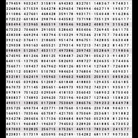
0
7
9
4
5
9
5
9
0
3
2
4
7
2
3
1
5
8
1
9
1
6
9
4
3
8
3
2
8
3
2
7
0
1
1
1
4
8
3
6
7
4
9
7
4
8
3
1
4
2
2
6
8
5
6
2
0
7
1
5
3
9
3
5
6
4
2
7
8
6
8
2
9
6
3
4
7
7
8
0
9
9
4
4
4
6
2
7
1
9
1
1
9
5
0
7
7
5
3
1
1
0
8
6
5
4
2
7
6
0
1
1
4
6
8
4
2
8
1
3
5
9
1
7
8
6
9
0
3
1
7
1
8
1
5
4
0
4
8
3
9
1
6
2
8
6
5
0
7
2
5
2
2
4
6
0
1
8
3
4
7
2
9
8
7
9
4
4
0
4
3
5
8
2
1
7
3
7
1
9
8
8
7
3
5
1
2
9
2
0
5
6
1
1
7
8
5
8
0
4
9
4
4
0
1
3
9
6
5
2
8
6
5
5
1
9
1
1
8
9
5
4
6
1
9
0
2
6
8
2
1
4
0
8
5
7
9
7
3
1
5
6
2
8
1
6
7
3
2
0
2
2
7
0
4
6
5
9
5
2
9
1
0
5
5
1
5
2
8
6
4
3
7
8
5
0
4
0
6
6
7
2
6
9
4
5
9
0
6
1
1
7
5
3
4
3
8
3
0
8
8
6
6
9
2
9
4
4
1
8
3
7
9
4
4
5
1
0
3
2
9
2
9
7
5
3
4
6
1
2
1
8
7
5
7
3
7
0
4
5
0
8
8
3
9
2
1
6
2
8
3
7
6
4
1
1
2
2
1
8
6
0
5
5
9
5
1
4
7
4
2
8
9
6
7
5
1
6
7
4
2
8
0
5
5
0
6
3
0
4
8
3
1
2
9
0
3
8
2
5
9
0
1
6
3
9
6
0
5
5
2
1
3
2
7
9
3
1
4
5
9
0
7
2
1
3
4
7
4
1
2
8
2
1
8
1
4
5
7
7
5
0
9
8
4
5
9
5
5
1
2
0
6
7
4
4
5
3
1
1
7
8
4
9
7
3
8
6
5
2
0
9
7
4
3
7
0
5
2
8
6
9
6
7
1
9
8
0
6
6
6
7
4
5
9
5
5
8
0
1
2
4
6
1
3
8
0
1
2
5
7
9
3
8
4
8
7
6
2
6
3
7
8
1
9
0
5
6
2
1
3
4
9
1
4
8
3
7
1
6
4
0
1
1
5
6
1
3
7
9
2
5
7
8
0
4
1
6
9
6
5
8
2
6
9
3
3
4
9
8
7
2
7
9
8
2
4
6
3
5
8
3
7
4
4
0
6
6
7
5
6
0
7
1
8
1
0
9
4
3
7
1
0
6
7
9
6
2
8
9
5
8
1
2
6
8
8
5
1
9
1
4
5
1
2
7
6
8
7
6
7
2
6
0
8
9
8
2
9
5
1
1
2
3
0
5
8
3
9
1
1
5
1
0
7
8
3
2
9
8
4
6
3
4
7
3
7
6
8
0
4
4
7
6
1
3
5
5
1
4
0
9
0
3
1
4
8
3
2
1
8
1
9
5
6
2
4
1
9
1
1
9
5
9
6
3
9
1
4
9
6
0
2
2
9
6
8
3
3
5
8
2
5
0
9
4
1
5
0
8
5
8
2
6
8
7
3
4
1
6
5
2
0
3
9
2
8
6
5
5
1
2
0
8
7
6
6
0
1
8
4
8
3
4
1
8
8
0
3
3
1
2
9
4
3
5
8
4
3
6
1
8
5
4
8
6
7
0
7
3
1
3
7
1
1
4
5
9
2
8
5
6
5
1
6
6
4
0
9
7
3
1
9
5
3
7
0
2
2
7
4
3
2
9
1
1
9
3
5
0
1
7
8
0
9
7
8
1
9
1
7
5
1
6
2
2
4
0
2
9
5
6
9
6
4
1
8
1
5
3
8
3
5
6
0
4
3
7
1
6
8
9
0
2
2
8
7
5
0
4
0
4
5
8
0
8
3
7
1
1
7
4
8
9
3
3
2
4
9
6
2
0
2
7
3
3
1
9
6
6
9
0
4
2
0
7
7
1
2
7
8
6
3
9
1
5
8
8
2
3
5
4
9
0
5
1
1
2
1
3
8
0
2
5
7
0
1
7
2
0
8
8
7
5
3
0
6
9
6
3
8
6
5
7
6
4
7
0
9
2
3
2
5
8
4
4
9
7
8
6
2
3
5
7
2
5
7
6
9
0
7
3
4
7
4
2
3
7
7
1
8
3
8
7
5
6
0
6
5
1
3
4
0
6
6
2
3
0
7
4
8
3
9
0
6
3
1
1
2
1
6
6
9
5
1
6
7
0
3
5
4
6
1
6
5
7
5
8
7
6
4
2
1
7
0
5
5
0
7
5
0
6
9
6
2
5
3
6
8
1
9
3
9
1
8
8
2
1
9
3
4
2
7
8
6
2
8
0
6
5
6
2
5
1
7
1
3
6
9
0
3
8
6
8
4
3
8
6
9
7
6
0
6
0
5
2
9
3
8
2
8
1
2
0
9
6
6
4
0
7
5
1
1
2
9
6
0
4
8
7
6
1
9
6
3
0
7
7
7
9
4
5
0
2
2
3
2
8
9
2
0
2
0
4
1
8
8
5
4
6
7
3
0
5
2
7
5
8
7
0
0
3
3
9
0
2
8
2
5
7
2
5
6
7
1
5
6
0
7
5
2
6
1
7
4
6
9
1
1
3
4
7
8
3
2
6
9
6
2
4
1
5
7
7
5
8
2
3
8
3
1
4
5
1
7
3
1
9
1
6
3
5
0
9
5
5
0
6
2
1
8
9
8
1
5
4
2
8
2
1
6
8
1
1
9
7
7
9
0
7
3
0
3
3