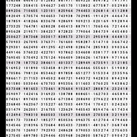
4
3
6
3
6
8
5
6
4
0
4
1
3
4
0
1
2
0
8
3
2
8
6
1
9
7
1
8
6
0
9
3
2
0
2
8
0
4
7
8
2
1
1
9
1
7
9
1
1
1
7
7
2
4
8
3
3
5
8
4
1
5
6
5
9
4
6
2
7
9
3
4
5
1
7
0
7
1
1
3
8
0
2
2
6
7
7
5
8
7
6
0
5
2
9
8
0
8
0
8
9
2
3
6
9
7
1
0
6
5
5
1
1
2
3
1
0
1
1
8
2
5
9
6
4
1
7
9
4
4
5
3
8
0
2
6
8
1
4
5
4
1
1
2
8
8
7
0
8
2
0
4
9
4
5
7
0
5
7
4
2
9
0
4
6
5
3
8
7
4
3
9
3
8
2
7
0
2
9
8
5
4
1
9
1
4
2
9
2
4
4
6
4
7
4
2
1
8
7
8
5
9
5
4
1
8
2
6
6
3
8
3
3
6
7
8
6
9
2
8
6
9
9
9
9
0
9
2
1
3
4
0
2
0
1
6
9
6
9
9
2
8
9
4
4
2
7
3
3
2
5
7
7
6
4
7
8
1
9
6
3
8
0
2
8
1
0
4
0
4
1
3
4
8
8
7
9
1
1
2
7
0
6
5
4
6
1
7
2
1
4
4
4
8
8
9
5
6
2
8
1
2
1
9
5
7
1
8
3
8
4
2
3
7
1
8
7
2
8
2
3
5
7
7
9
0
6
4
1
3
8
4
7
3
9
3
4
4
5
4
8
0
8
2
5
0
6
2
7
9
3
8
7
3
6
8
5
3
0
3
0
1
7
8
8
3
8
5
7
3
1
2
7
0
1
2
1
3
2
9
5
0
9
8
8
4
4
4
8
1
3
4
5
7
0
9
0
3
3
2
6
7
0
9
5
5
3
7
6
3
7
1
8
7
6
1
6
0
0
0
9
5
8
2
8
7
6
5
1
4
7
1
0
1
3
6
6
7
4
2
6
9
2
9
3
0
1
1
6
6
2
4
9
0
9
4
9
1
2
9
5
5
4
2
1
4
9
8
8
0
2
8
6
7
4
2
2
8
5
9
8
3
2
0
9
0
3
6
4
1
4
4
9
1
4
6
1
3
7
6
0
2
2
4
4
2
2
7
0
1
1
9
3
7
8
6
2
8
5
3
4
6
0
8
8
0
3
8
1
7
7
5
0
8
1
3
5
6
2
7
6
9
5
4
5
9
5
7
0
4
9
2
2
5
7
5
1
2
4
6
9
0
6
4
0
9
9
3
8
0
6
2
6
8
1
4
7
0
8
9
8
9
7
1
9
6
4
1
1
9
4
1
7
8
6
1
8
7
7
5
2
7
3
8
4
6
1
1
2
4
0
1
3
3
7
1
1
2
8
9
4
9
4
6
7
3
5
9
1
1
3
1
2
1
8
5
4
5
1
6
9
5
2
7
1
0
1
8
9
0
9
1
5
3
4
5
8
4
8
1
2
9
1
9
1
8
6
4
4
6
6
3
5
5
5
6
0
1
1
5
1
9
0
8
2
1
3
7
0
5
8
6
5
7
9
8
1
2
4
6
8
5
3
4
6
2
8
8
9
7
8
5
8
4
6
5
1
2
7
7
5
5
1
5
3
3
4
7
2
3
3
5
9
6
6
9
8
6
6
1
7
8
2
1
7
1
5
3
8
0
9
4
5
0
2
2
8
4
0
7
2
1
3
9
4
9
3
7
2
9
9
4
2
8
3
0
3
8
9
4
2
9
8
8
9
0
1
5
8
0
8
5
0
3
0
4
4
8
6
7
0
7
0
3
3
8
9
5
3
5
6
2
0
1
1
6
0
3
3
0
7
6
0
2
5
7
9
4
3
8
6
2
8
8
3
7
3
4
8
3
9
8
1
6
5
3
8
1
7
3
4
6
1
7
8
7
5
6
0
4
4
9
1
5
2
4
7
2
2
8
0
8
7
4
2
2
3
2
4
1
8
9
3
5
9
0
9
7
7
1
4
2
4
1
6
7
3
1
6
9
2
3
5
1
3
8
7
8
8
7
8
0
8
6
5
1
6
1
6
2
7
0
3
3
4
6
5
8
9
4
4
0
7
4
3
6
1
7
8
9
7
4
3
0
3
1
1
0
9
5
4
9
6
7
1
3
8
4
3
2
0
8
6
9
0
9
2
7
9
6
2
2
4
8
9
3
8
7
9
7
2
3
6
8
4
0
4
9
6
2
3
6
7
4
3
1
5
2
2
7
9
6
5
7
3
0
3
3
4
4
9
7
3
4
7
1
7
0
4
2
1
3
0
2
4
2
6
3
9
0
3
1
4
7
9
7
2
6
2
0
0
1
1
2
1
6
7
5
5
1
1
2
3
6
2
9
2
9
4
5
5
4
3
7
8
5
9
4
7
6
4
6
1
7
4
3
4
7
4
1
2
4
9
4
4
7
9
8
3
1
0
1
8
6
0
5
0
3
3
1
5
6
9
3
7
1
5
8
4
0
6
9
6
2
7
0
5
0
8
8
3
2
1
9
0
9
9
6
0
8
1
7
3
1
7
3
3
8
4
7
2
1
8
5
2
7
7
5
8
5
0
5
3
6
9
0
9
6
3
7
5
3
6
1
2
7
0
4
4
4
7
9
4
6
0
6
9
3
4
5
4
6
1
2
1
8
3
9
6
6
5
7
3
6
8
4
3
8
0
5
4
3
3
6
7
2
0
8
5
1
6
4
8
1
3
6
7
4
3
6
8
7
4
8
3
9
5
2
0
7
0
7
1
2
6
9
0
7
7
7
9
2
3
9
3
3
2
4
8
6
2
8
1
0
7
9
0
5
3
8
5
5
3
2
7
4
2
2
7
5
6
3
5
8
9
2
7
5
4
5
9
6
8
9
7
8
0
8
5
2
9
4
4
6
1
4
3
5
9
6
8
5
3
6
2
8
0
0
0
5
8
7
6
2
7
9
0
9
0
4
7
2
9