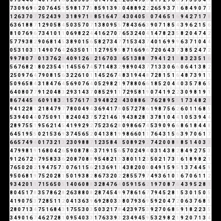
7
3
0
9
6
9
6
2
0
7
6
4
5
9
5
9
8
1
7
7
5
8
5
9
1
3
9
3
0
4
8
8
9
2
2
2
6
5
9
3
7
1
6
8
4
9
0
7
7
1
2
6
3
7
0
7
7
5
2
4
3
9
3
3
1
8
9
7
1
8
8
5
1
6
4
7
2
4
3
0
4
0
5
5
0
7
4
6
5
1
6
9
4
2
7
1
7
8
6
3
6
1
8
8
7
1
2
9
0
5
8
4
5
0
3
5
7
0
7
1
3
8
0
9
5
5
7
8
4
3
6
6
3
9
0
7
1
8
5
4
3
9
6
2
1
5
6
8
1
0
7
6
9
6
7
3
4
1
0
1
1
0
6
9
8
2
2
4
4
1
6
2
7
0
7
6
5
3
2
4
0
4
1
4
7
8
2
3
5
8
2
0
4
7
4
2
5
7
7
9
3
8
2
9
0
6
8
1
4
5
3
8
9
0
1
5
6
5
8
2
7
3
4
7
7
1
5
3
4
3
7
4
0
1
6
9
9
9
6
3
7
1
0
4
4
0
5
3
1
0
3
3
1
4
9
0
7
6
4
2
6
3
5
0
1
1
1
2
7
9
5
9
5
8
7
1
6
6
9
6
7
2
0
6
4
3
7
3
8
5
2
4
7
2
9
9
7
8
0
7
7
0
1
3
7
6
2
8
4
0
9
1
2
6
8
2
1
6
7
0
3
3
6
5
1
3
8
8
7
7
9
4
1
2
1
3
8
3
2
3
5
1
6
5
6
7
6
8
2
1
8
0
2
3
5
4
9
1
4
5
5
6
7
4
5
7
1
4
8
3
2
9
8
9
0
4
3
7
7
1
3
3
0
6
6
0
6
4
1
3
8
2
2
5
0
9
7
6
4
7
9
0
8
1
5
6
3
2
2
6
1
0
1
1
4
5
2
6
7
4
8
3
1
9
4
4
8
7
2
8
1
5
1
6
4
8
7
3
9
1
1
5
0
9
6
5
8
4
3
1
8
4
7
6
4
5
6
9
0
7
6
4
0
5
2
9
8
2
1
9
7
8
8
0
6
6
1
8
5
2
0
4
4
0
3
5
7
8
6
5
6
4
0
8
0
7
7
9
1
2
0
4
8
3
2
9
3
1
4
3
7
0
8
5
2
9
1
1
7
2
9
5
8
1
9
0
7
4
1
9
2
2
3
0
9
8
1
9
1
8
6
7
4
4
5
9
6
0
9
1
8
3
2
1
5
7
6
1
7
8
3
9
4
8
2
2
4
4
3
0
8
8
6
5
7
6
2
8
9
5
5
1
7
3
4
8
2
1
9
4
1
2
2
8
1
2
1
8
4
7
9
7
7
8
0
0
4
9
4
3
6
9
4
1
7
8
0
5
7
2
7
8
6
1
9
8
7
5
6
2
6
0
1
1
6
8
5
5
3
9
4
0
4
4
0
7
5
0
9
1
1
8
2
4
0
4
3
7
5
7
2
1
4
6
1
9
4
3
8
2
8
1
3
7
8
1
0
4
4
1
0
5
3
9
4
4
2
8
9
7
5
5
1
9
5
6
2
1
4
5
4
1
9
9
2
9
2
7
5
2
3
6
2
8
0
9
8
6
6
7
4
5
3
9
0
9
6
6
8
6
1
8
4
4
8
6
4
5
1
9
5
5
0
2
1
5
3
6
9
3
7
4
5
6
5
2
0
4
1
3
8
1
9
9
8
6
6
0
1
1
7
6
4
3
1
5
6
3
9
7
0
6
1
7
6
6
5
7
4
9
4
0
1
7
3
2
1
3
2
3
0
9
8
8
7
1
2
3
5
8
4
3
5
0
8
9
2
9
2
7
4
2
0
0
8
8
8
5
1
4
0
3
3
4
7
9
9
8
1
9
1
6
8
0
4
2
6
5
9
0
8
7
8
6
3
7
1
9
1
5
6
5
7
0
2
4
9
4
0
3
1
4
3
8
2
8
4
9
2
7
5
3
9
1
2
6
7
2
9
7
9
5
8
3
3
6
2
0
8
7
0
8
8
9
5
4
8
2
1
3
3
8
0
1
1
2
3
5
0
2
1
7
3
1
6
1
8
9
8
2
1
7
6
5
0
2
0
2
1
9
4
7
5
7
3
0
7
6
1
1
5
6
2
1
3
6
9
1
1
4
3
8
2
0
0
0
0
4
9
1
5
9
5
1
3
7
4
4
5
9
9
5
0
6
8
1
9
7
5
2
0
2
8
1
5
0
1
9
3
8
2
8
6
7
3
2
0
2
2
8
5
5
7
9
7
4
9
3
6
1
0
1
6
7
0
6
1
1
2
9
3
4
2
0
1
1
7
1
5
6
5
0
5
1
4
0
6
0
8
8
3
2
8
4
7
6
4
0
5
9
1
5
6
2
1
9
7
0
8
7
6
4
3
9
5
2
8
1
8
0
4
5
1
7
8
3
5
7
8
6
2
8
2
6
3
8
8
0
8
2
8
7
4
5
4
9
9
7
8
6
1
6
7
7
9
4
5
2
8
1
5
3
0
1
5
0
5
4
1
9
0
7
5
3
7
2
8
5
1
1
2
0
4
1
3
6
3
9
6
9
2
8
0
3
3
8
0
7
9
3
6
9
5
9
2
0
4
7
2
0
6
3
7
6
8
5
2
8
0
7
1
3
4
7
5
1
6
8
4
3
1
7
5
5
3
0
3
5
0
3
2
1
7
8
4
2
3
9
7
5
3
9
2
7
0
6
8
5
9
1
8
2
2
3
5
3
4
9
0
1
6
7
4
6
2
7
2
8
1
0
9
5
4
0
3
3
1
7
6
3
3
9
3
2
3
4
9
4
5
9
5
3
2
9
8
2
1
9
2
0
7
1
3
4