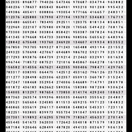
6
5
2
0
3
5
8
8
9
6
8
7
7
5
7
9
4
0
2
6
8
5
4
7
3
4
6
1
9
7
0
6
8
7
6
0
3
4
7
9
4
4
9
6
3
8
8
2
1
3
4
0
2
3
6
9
1
7
8
6
3
7
1
8
0
5
8
4
3
7
8
6
4
9
0
1
1
9
9
3
2
1
0
1
9
0
1
2
0
8
8
9
9
5
4
3
2
5
1
4
9
3
8
6
5
4
0
5
4
1
1
2
0
0
8
8
0
6
6
1
9
3
0
5
4
9
9
7
7
1
6
6
3
4
1
6
6
5
7
3
2
4
8
3
1
7
8
3
1
2
3
7
6
4
4
2
5
8
8
0
8
1
0
7
9
9
0
9
4
7
7
1
9
4
4
1
9
3
7
0
7
7
5
3
4
6
8
3
2
1
7
6
7
1
9
1
4
0
0
4
8
0
8
6
6
5
5
4
1
5
7
8
3
4
9
5
5
2
9
2
5
1
1
2
1
2
0
3
7
5
3
8
1
8
1
3
4
7
8
5
6
8
5
1
6
7
2
2
9
6
9
6
2
2
2
1
0
7
7
0
7
5
9
8
0
8
0
9
7
8
2
0
2
1
7
0
5
6
5
2
5
4
9
4
2
2
4
7
0
8
1
7
6
4
9
7
3
3
0
0
0
3
0
9
2
8
4
3
3
0
3
8
0
4
4
8
5
8
4
2
1
3
9
5
0
3
8
7
6
3
8
7
8
2
4
6
9
6
2
9
6
0
6
5
4
1
3
4
5
9
0
7
9
6
6
8
5
9
5
4
7
3
3
6
3
0
0
9
8
6
5
9
0
8
5
0
6
6
5
6
5
5
6
2
8
6
4
8
3
9
6
6
1
2
8
8
4
2
6
6
7
5
6
4
8
3
1
9
3
7
6
0
6
2
4
6
9
2
0
2
1
3
4
6
0
7
7
4
1
9
9
3
4
7
8
5
3
5
5
2
7
3
6
7
8
5
0
5
7
9
3
7
0
5
5
9
0
9
3
2
7
9
8
7
1
2
4
3
7
1
6
5
4
8
8
7
4
9
3
1
9
4
4
2
3
1
5
5
2
7
2
4
9
3
2
3
5
5
7
0
6
9
8
8
4
2
7
0
6
7
4
6
9
4
6
8
9
8
9
8
6
7
0
2
2
5
9
2
1
7
9
7
3
2
5
1
3
4
7
2
1
7
2
9
3
3
8
9
3
8
7
6
4
0
8
4
7
3
9
3
2
1
9
2
1
4
5
2
1
2
4
6
3
9
0
3
2
9
9
1
1
0
0
1
6
3
8
2
9
9
6
7
4
4
8
7
1
8
5
7
2
9
0
8
7
5
2
1
3
7
2
1
0
1
6
7
8
4
5
8
6
7
4
0
6
4
2
7
8
6
1
6
1
0
3
9
3
1
5
6
5
8
2
1
0
1
4
5
5
6
2
4
6
7
6
2
1
3
4
4
2
3
5
5
1
9
0
0
4
0
6
6
7
9
8
4
7
1
8
4
2
9
7
6
5
2
7
8
3
3
1
7
8
0
3
8
3
9
5
5
0
6
4
4
7
5
3
1
4
2
5
1
2
3
4
5
3
1
6
2
8
7
9
6
1
2
6
8
2
3
7
5
3
4
7
2
1
1
2
7
7
5
3
2
8
4
9
8
8
6
2
3
3
0
6
6
6
3
2
3
5
7
3
0
5
0
9
1
3
4
3
6
0
7
8
7
6
3
1
5
2
4
1
5
8
6
7
2
4
7
2
1
0
8
4
6
8
5
3
5
2
9
5
4
9
2
7
4
0
0
6
6
5
4
6
6
8
9
8
7
1
4
7
9
1
1
2
8
0
9
7
8
6
0
0
1
8
7
2
9
4
3
6
1
8
3
2
8
6
2
6
6
2
8
5
8
9
3
5
6
2
1
5
8
3
8
0
8
9
8
7
2
0
8
8
9
3
0
6
2
4
6
1
5
4
0
0
5
5
8
1
3
2
9
7
7
9
8
7
6
5
4
9
1
7
3
8
5
0
5
0
1
4
1
7
4
2
4
2
9
2
4
0
4
1
0
8
6
3
7
1
8
8
7
3
6
3
9
2
6
3
5
7
4
2
5
9
9
3
9
6
6
8
0
5
0
3
5
8
0
4
6
6
9
3
3
3
5
5
5
6
2
8
2
0
4
8
0
7
7
4
2
0
5
2
1
3
5
6
5
6
0
4
4
3
2
4
5
8
5
4
8
1
1
5
1
3
4
6
5
9
2
1
5
6
9
9
7
1
2
3
5
1
8
4
8
3
2
5
8
4
0
8
6
5
2
0
3
5
6
1
9
1
2
9
6
1
1
7
8
0
4
9
8
5
8
4
5
4
8
8
3
4
7
5
4
5
3
3
1
4
7
2
3
1
1
0
1
1
8
2
2
5
1
6
9
0
3
8
0
5
5
8
3
9
9
7
3
1
9
5
5
7
3
4
7
3
9
1
0
4
7
2
5
9
5
0
0
9
9
5
9
3
7
2
6
8
2
0
7
3
0
1
1
9
1
9
8
9
2
2
4
1
6
2
9
5
5
5
7
9
0
7
9
7
7
1
8
3
6
7
4
4
5
6
3
3
7
1
2
7
0
1
4
9
4
4
5
5
4
4
5
9
5
4
1
6
7
3
1
3
6
2
0
3
0
3
1
7
2
6
4
2
6
5
0
4
0
1
8
9
8
7
1
5
7
9
7
1
8
3
2
8
1
9
6
8
7
1
8
4
3
9
2
0
6
4
6
1
6
2
8
4
9
9
9
4
8
7
8
2
0
2
4
9
4
1
3
3
6
0
0
3
6
9
7
7
9
0
6
1
3
8
2