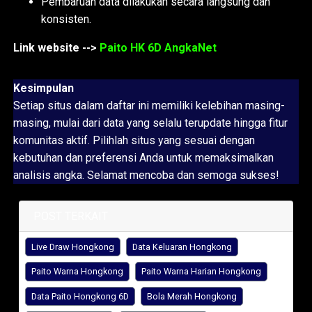
Pembaruan data dilakukan secara langsung dan
konsisten.
Link website -->
Paito HK 6D AngkaNet
Kesimpulan
Setiap situs dalam daftar ini memiliki kelebihan masing-
masing, mulai dari data yang selalu terupdate hingga fitur
komunitas aktif. Pilihlah situs yang sesuai dengan
kebutuhan dan preferensi Anda untuk memaksimalkan
analisis angka. Selamat mencoba dan semoga sukses!
POST TERKAIT
Live Draw Hongkong
Data Keluaran Hongkong
Paito Warna Hongkong
Paito Warna Harian Hongkong
Data Paito Hongkong 6D
Bola Merah Hongkong