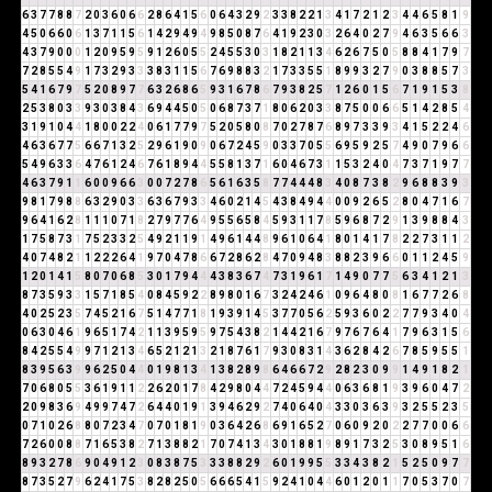
6
3
7
7
8
8
7
2
0
3
6
0
6
6
2
8
6
4
1
5
6
0
6
4
3
2
9
2
3
3
8
2
2
1
3
4
1
7
2
1
2
3
4
4
6
5
8
1
9
4
5
0
6
6
0
6
1
3
7
1
1
5
6
1
4
2
9
4
9
4
9
8
5
0
8
7
6
4
1
9
2
3
0
3
2
6
4
0
2
7
9
4
6
3
5
6
6
3
4
3
7
9
0
0
0
1
2
0
9
5
9
5
9
1
2
6
0
5
5
2
4
5
5
3
0
3
1
8
2
1
1
3
4
6
2
6
7
5
0
5
8
8
4
1
7
9
7
7
2
8
5
5
4
9
1
7
3
2
9
3
3
3
8
3
1
1
5
6
7
6
9
8
8
3
2
1
7
3
3
5
5
1
8
9
9
3
2
7
9
0
3
8
8
5
7
3
5
4
1
6
7
9
7
5
2
0
8
9
7
7
6
3
2
6
8
6
5
9
3
1
6
7
8
6
7
9
3
8
2
5
7
1
2
6
0
1
5
6
7
1
9
1
5
3
8
2
5
3
8
0
3
3
9
3
0
3
8
4
3
6
9
4
4
5
0
5
0
6
8
7
3
7
1
8
0
6
2
0
3
3
8
7
5
0
0
6
6
5
1
4
2
8
5
4
3
1
9
1
0
4
4
1
8
0
0
2
2
4
0
6
1
7
7
9
7
5
2
0
5
8
0
8
7
0
2
7
8
7
6
8
9
7
3
3
9
3
4
1
5
2
2
4
6
4
6
3
6
7
7
5
6
6
7
1
3
2
5
2
9
6
1
9
0
9
0
6
7
2
4
5
9
0
3
3
7
0
5
5
6
9
5
9
2
5
7
4
9
0
7
9
6
6
5
4
9
6
3
3
6
4
7
6
1
2
4
6
7
6
1
8
9
4
4
5
5
8
1
3
7
1
6
0
4
6
7
3
1
1
5
3
2
4
0
4
7
3
7
1
9
7
7
4
6
3
7
9
1
1
6
0
0
9
6
6
3
0
0
7
2
7
8
6
5
6
1
6
3
5
8
7
7
4
4
4
8
3
4
0
8
7
3
8
2
9
6
8
8
3
9
3
9
8
1
7
9
8
8
6
3
2
9
0
3
3
6
3
6
7
9
3
3
4
6
0
2
1
4
5
4
3
8
4
9
4
4
0
0
9
2
6
5
2
8
0
4
7
1
6
7
9
6
4
1
6
2
8
1
1
1
0
7
1
8
2
7
9
7
7
6
4
9
5
5
6
5
8
4
5
9
3
1
1
7
8
5
9
6
8
7
2
9
1
3
9
8
8
4
3
1
7
5
8
7
3
1
7
5
2
3
3
2
5
4
9
2
1
1
9
1
4
9
6
1
4
4
8
9
6
1
0
6
4
1
8
0
1
4
1
7
8
2
2
7
3
1
1
2
4
0
7
4
8
2
1
1
2
2
2
6
4
1
9
7
0
4
7
8
6
6
7
2
8
6
2
8
4
7
0
9
4
8
3
8
8
2
3
9
6
6
0
1
1
2
4
5
9
1
2
0
1
4
1
5
8
0
7
0
6
8
5
3
0
1
7
9
4
4
4
3
8
3
6
7
4
7
3
1
9
6
1
7
1
4
9
0
7
7
5
6
3
4
1
2
1
3
8
7
3
5
9
3
3
1
5
7
1
8
5
4
0
8
4
5
9
2
2
8
9
8
0
1
6
7
3
2
4
2
4
6
1
0
9
6
4
8
0
8
1
6
7
7
2
6
8
4
0
2
5
2
3
5
7
4
5
2
1
6
7
5
1
4
7
7
1
8
1
9
3
9
1
4
5
3
7
7
0
5
6
2
5
9
3
6
0
2
2
7
7
9
3
4
0
4
0
6
3
0
4
6
1
9
6
5
1
7
4
2
1
1
3
9
5
9
5
9
7
5
4
3
8
2
1
4
4
2
1
6
7
9
7
6
7
6
4
1
7
9
6
3
1
5
6
8
4
2
5
5
4
9
9
7
1
2
1
3
4
6
5
2
1
2
1
3
2
1
8
7
6
1
7
9
3
0
8
3
1
4
3
6
2
8
4
2
6
7
8
5
9
5
5
1
8
3
9
5
6
3
9
9
6
2
5
0
4
4
0
1
9
8
1
3
4
1
3
8
2
8
9
8
6
4
6
6
7
2
9
2
8
2
3
0
9
9
1
4
9
1
8
2
1
7
0
6
8
0
5
5
3
6
1
9
1
1
2
2
6
2
0
1
7
8
4
2
9
8
0
4
4
7
2
4
5
9
4
4
0
6
3
6
8
1
9
3
9
6
0
4
7
2
2
0
9
8
3
6
9
4
9
9
7
4
7
2
6
4
4
0
1
9
1
3
9
4
6
2
9
2
7
4
0
6
4
0
4
3
3
0
3
6
3
9
3
2
5
5
2
3
5
0
7
1
0
2
6
8
8
0
7
2
3
4
7
0
7
0
1
8
1
9
0
3
6
4
2
6
8
6
9
1
6
5
2
7
0
6
0
9
2
0
2
2
7
7
0
0
6
6
7
2
6
0
0
8
8
7
1
6
5
3
8
2
7
1
3
8
8
2
1
7
0
7
4
1
3
4
3
0
1
8
8
1
9
8
9
1
7
3
2
5
3
0
8
9
5
1
6
8
9
3
2
7
8
6
9
0
4
9
1
2
3
0
8
3
8
7
5
3
3
3
8
8
2
9
2
6
0
1
9
9
5
5
3
3
4
3
8
2
1
5
2
5
0
9
7
7
8
7
3
5
2
7
9
6
2
4
1
7
5
3
8
2
8
2
5
0
5
6
6
6
5
4
1
5
9
2
4
1
0
4
4
6
0
1
2
0
1
1
7
0
5
3
7
0
7