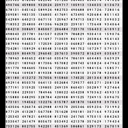
2
3
5
9
0
5
5
6
1
8
5
4
0
4
0
8
2
5
4
3
7
9
5
7
2
6
0
6
5
6
9
4
0
5
5
8
5
4
0
7
4
2
7
4
1
0
2
6
8
4
9
0
7
4
6
1
4
5
9
8
0
0
0
9
3
2
0
2
4
6
2
3
9
7
1
7
8
1
0
5
9
1
3
4
1
3
4
0
3
5
8
0
1
3
6
7
3
1
6
7
8
1
3
1
4
0
4
5
1
6
2
8
5
8
9
9
2
4
6
9
8
2
7
5
3
8
4
9
0
6
8
8
7
0
9
1
7
2
6
8
7
2
8
0
1
6
7
3
0
9
5
8
1
9
9
8
3
1
3
5
8
1
3
6
8
0
5
5
4
1
7
6
9
1
1
6
7
3
4
9
5
5
9
2
0
6
8
4
3
8
5
1
1
4
3
7
5
4
2
9
8
9
8
6
4
0
2
1
3
4
0
6
7
1
1
0
1
1
2
5
9
6
7
4
8
7
4
7
1
3
4
5
8
2
1
9
2
2
3
0
9
0
3
2
5
7
1
8
3
5
2
7
2
5
4
8
0
0
0
4
9
1
3
0
6
6
9
6
2
8
2
3
5
2
3
9
1
0
1
1
1
7
3
6
4
8
3
9
3
4
0
6
4
1
0
8
4
2
1
0
1
3
0
8
6
9
1
1
8
4
5
0
0
7
7
2
0
6
4
8
4
3
7
2
3
1
7
0
7
1
5
6
4
3
2
5
6
1
0
9
1
2
3
4
9
8
0
4
3
7
2
3
7
7
8
1
9
3
6
1
5
0
7
7
0
2
5
8
7
9
7
7
8
6
8
2
9
2
9
3
0
4
1
0
1
1
5
9
0
7
6
4
5
0
6
9
3
4
7
0
3
4
8
5
6
2
4
1
1
6
9
7
7
7
1
3
0
3
9
3
8
6
1
1
0
1
1
2
0
3
8
6
4
1
9
5
4
1
4
3
7
3
8
7
9
9
0
9
9
4
6
5
3
7
1
1
7
2
5
3
9
3
2
2
0
9
1
3
4
0
6
0
8
2
7
9
4
0
6
8
0
9
9
3
9
2
6
5
1
6
7
3
4
2
8
1
9
1
5
8
9
2
9
2
6
1
8
0
4
8
3
3
1
0
4
2
5
7
9
8
1
7
5
2
7
1
0
7
2
9
7
7
5
7
9
1
3
1
4
8
6
3
3
0
9
9
8
0
4
9
7
5
3
2
9
6
0
4
5
9
2
0
7
6
1
3
4
3
9
0
0
7
2
9
8
1
6
2
4
9
4
0
3
5
6
9
7
7
1
7
8
9
6
3
9
8
4
0
6
5
2
7
4
5
8
1
6
0
6
0
3
5
4
7
4
2
7
8
6
1
0
9
9
6
0
4
4
8
5
4
5
6
3
9
2
9
2
3
2
5
0
2
1
3
1
8
3
9
6
3
9
8
1
7
3
0
6
6
9
5
7
0
8
2
1
2
9
8
7
4
3
7
6
1
0
8
2
4
6
0
4
7
9
6
2
8
3
9
1
7
7
0
7
9
8
4
6
0
5
5
7
3
0
6
1
6
7
7
2
5
0
6
3
9
4
0
0
3
1
7
8
9
8
4
1
5
6
2
1
5
8
5
7
1
8
5
7
1
9
6
4
1
1
0
9
5
8
7
6
8
1
9
3
3
8
2
9
4
8
3
1
2
3
0
9
3
8
1
0
1
3
1
2
0
7
8
6
9
2
4
6
0
7
7
2
8
1
1
8
0
8
4
1
3
2
7
2
9
7
5
7
0
5
6
2
9
1
5
8
6
0
6
1
7
4
5
2
5
7
2
0
1
3
4
4
8
8
3
9
0
6
4
1
6
9
2
9
1
4
5
8
5
0
3
7
0
7
0
6
4
1
1
3
4
0
5
2
6
8
4
3
7
2
9
5
7
7
5
4
0
5
2
7
1
8
2
0
8
1
3
8
2
5
7
7
1
9
1
1
3
1
5
9
2
5
7
1
3
9
8
0
5
5
2
4
9
1
3
9
3
8
6
0
4
3
1
4
3
0
2
8
9
7
7
9
2
7
4
6
4
1
0
9
1
0
8
4
3
2
2
9
3
0
1
1
7
8
4
9
4
6
1
1
3
8
0
2
2
4
6
5
4
2
3
8
2
9
7
0
3
6
2
8
4
5
9
3
1
3
4
5
1
5
8
8
0
8
0
4
8
2
9
5
5
3
2
8
7
8
4
3
4
2
0
9
0
8
8
8
9
1
5
2
5
7
7
2
4
9
1
5
6
5
0
9
6
7
5
3
9
7
3
1
0
1
1
1
9
4
5
6
2
8
1
3
2
2
7
6
4
0
1
5
7
8
7
6
6
8
1
8
7
0
7
1
6
4
0
9
8
8
3
9
7
0
6
1
7
5
4
3
5
0
6
6
9
2
6
0
7
4
2
6
5
2
9
8
8
7
4
1
9
3
7
0
7
2
0
5
3
4
6
1
0
5
9
2
3
6
9
7
3
1
9
9
2
2
8
7
7
1
2
9
2
4
1
3
2
8
7
6
5
6
7
7
0
8
8
7
5
1
6
2
8
1
3
9
0
1
8
1
9
3
0
7
1
6
4
1
9
7
3
2
4
8
3
1
2
5
3
4
3
7
4
9
7
8
2
1
3
6
4
9
5
0
8
8
8
1
2
7
4
0
4
2
4
1
7
6
5
2
9
7
5
0
1
5
6
0
8
4
2
6
3
9
5
3
3
0
4
7
2
2
6
1
4
7
9
7
8
0
5
6
7
3
1
0
5
3
4
9
2
2
4
2
1
3
7
8
6
3
5
7
6
2
9
2
1
7
9
4
3
4
7
7
3
3
1
2
6
8
8
0
2
7
5
5
1
9
4
2
2
0
1
1
4
5
1
3
6
9
6
5
8
6
8
6
1
7
5
2
9
1
7
3
1
2
6
7
0
1
9
1