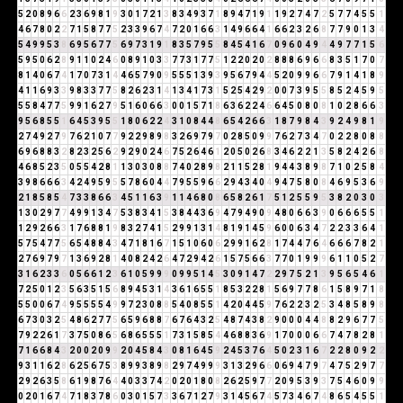
5
2
0
8
9
6
6
2
3
6
9
8
1
9
3
0
1
7
2
1
3
8
3
4
9
3
7
1
8
9
4
7
1
9
1
1
9
2
7
4
7
2
5
7
7
4
5
5
1
4
6
7
8
0
2
2
7
1
5
8
7
7
5
2
3
3
9
6
7
4
7
2
0
1
6
6
3
1
4
9
6
6
4
1
6
6
2
3
2
6
8
7
7
9
0
1
3
4
5
4
9
9
5
3
8
6
9
5
6
7
7
5
6
9
7
3
1
9
1
8
3
5
7
9
5
5
8
4
5
4
1
6
7
0
9
6
0
4
9
4
4
9
7
7
1
5
6
5
9
5
0
6
2
8
9
1
1
0
2
4
6
0
8
9
1
0
3
3
7
7
3
1
7
7
5
1
2
2
0
2
0
2
8
8
8
6
9
6
6
8
3
5
1
7
0
7
8
1
4
0
6
7
4
1
7
0
7
3
1
4
4
6
5
7
9
0
9
5
5
5
1
3
9
3
9
5
6
7
9
4
4
5
2
0
9
9
6
6
7
9
1
4
1
8
9
4
1
1
6
9
3
3
9
8
3
3
7
7
5
8
2
6
2
3
1
4
1
3
4
1
7
3
1
5
2
5
4
2
9
2
0
0
7
3
9
5
5
8
5
2
4
5
9
5
5
5
8
4
7
7
5
9
9
1
6
2
7
9
5
1
6
0
6
6
3
0
0
1
5
7
1
8
6
3
6
2
2
4
6
6
4
5
0
8
0
8
1
0
2
8
6
6
3
9
5
6
8
5
5
1
6
4
5
3
9
5
5
1
8
0
6
2
2
4
3
1
0
8
4
4
8
6
5
4
2
6
6
3
1
8
7
9
8
4
3
9
2
4
9
8
1
9
2
7
4
9
2
7
9
7
6
2
1
0
7
7
9
2
2
9
8
9
8
3
2
6
9
7
9
7
0
2
8
5
0
9
9
7
6
2
7
3
4
7
0
2
2
8
0
8
8
6
9
6
8
8
3
2
8
2
3
2
5
6
2
9
2
9
0
2
4
6
7
5
2
6
4
6
1
2
0
5
0
2
6
8
3
4
6
2
2
1
3
5
8
2
4
2
6
8
4
6
8
5
2
3
5
0
5
5
4
2
8
1
1
3
0
3
0
8
8
7
4
0
2
8
9
8
2
1
1
5
2
8
1
9
4
4
3
8
9
8
7
1
0
2
5
8
4
3
9
8
6
6
6
3
4
2
4
9
5
9
5
5
7
8
6
0
4
4
7
9
5
5
9
6
6
2
9
4
3
4
0
4
9
4
7
5
8
0
8
4
6
9
5
3
6
9
2
1
8
5
8
5
4
7
3
3
8
6
6
3
4
5
1
1
6
3
9
1
1
4
6
8
0
8
6
5
8
2
6
1
7
5
1
2
5
5
9
5
3
8
2
0
3
0
3
1
3
0
2
9
7
7
4
9
9
1
3
4
7
5
3
8
3
4
1
5
3
8
4
4
3
6
9
4
7
9
4
9
0
9
4
8
0
6
6
3
9
0
6
6
6
5
5
1
1
2
9
2
6
6
3
1
7
6
8
8
1
9
8
3
2
7
4
1
5
2
9
9
1
3
1
4
8
1
9
1
4
5
9
6
0
0
6
3
4
7
2
2
3
3
6
4
1
5
7
5
4
7
7
5
6
5
4
8
8
4
3
4
7
1
8
1
6
7
1
5
1
0
6
0
6
2
9
9
1
6
2
8
1
7
4
4
7
6
4
6
6
6
7
8
2
1
2
7
6
9
7
9
7
1
3
6
9
2
8
1
4
0
8
2
4
2
6
4
7
2
9
4
2
6
1
5
7
5
6
6
3
7
7
0
1
9
9
9
6
1
1
0
5
2
7
3
1
6
2
3
3
6
0
5
6
6
1
2
3
6
1
0
5
9
9
9
0
9
9
5
1
4
5
3
0
9
1
4
7
2
2
9
7
5
2
1
3
9
5
6
5
4
6
1
7
2
5
0
1
2
3
5
6
3
5
1
5
6
8
9
4
5
3
1
4
3
6
1
6
5
5
1
8
5
3
2
2
8
1
5
6
9
7
7
8
6
1
5
8
9
7
1
8
5
5
0
0
6
7
4
9
5
5
5
5
4
9
9
7
2
3
0
8
8
5
4
0
8
5
5
1
4
2
0
4
4
5
9
7
6
2
2
3
2
5
3
4
8
5
8
9
8
6
7
3
0
3
2
5
4
8
6
2
7
7
5
6
5
9
6
8
8
7
6
7
6
4
3
2
5
4
8
7
4
3
8
2
9
0
0
0
4
4
8
8
2
9
6
7
7
5
7
9
2
2
6
1
7
3
7
5
0
8
6
5
6
8
6
5
5
5
1
7
3
1
5
8
5
4
4
6
8
8
3
6
9
1
7
0
0
0
6
6
7
4
7
8
2
8
1
7
1
6
6
8
4
3
2
0
0
2
0
9
9
2
0
4
5
8
4
3
0
8
1
6
4
5
9
2
4
5
3
7
6
4
5
0
2
3
1
6
7
2
2
8
0
9
2
2
9
3
1
1
6
2
8
6
2
5
6
7
5
3
8
9
9
3
8
9
8
2
9
7
4
9
9
9
3
1
3
2
9
6
6
0
6
9
4
7
9
7
4
7
5
2
9
7
7
2
9
2
6
3
5
8
6
1
9
8
7
6
4
4
0
3
3
7
4
2
0
2
0
1
8
0
8
2
6
2
5
9
7
7
2
0
9
5
3
9
3
7
5
4
6
0
9
9
0
2
0
1
6
7
4
7
1
8
3
7
8
6
0
3
0
1
5
7
3
3
6
7
1
2
7
9
3
1
4
5
6
7
4
5
7
3
4
6
7
4
8
6
5
4
5
5
1