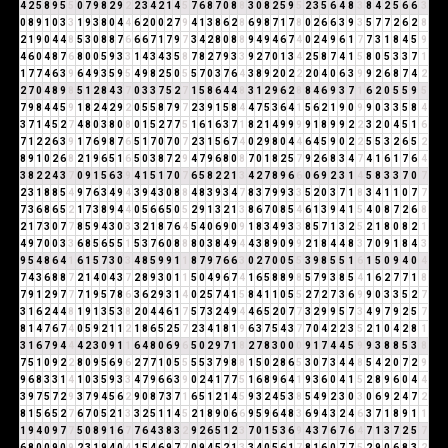
4
2
5
8
9
5
5
0
7
9
8
2
9
2
2
3
4
2
1
4
5
7
6
8
7
0
8
8
3
0
8
2
5
9
5
2
3
5
6
4
8
3
8
4
2
5
6
6
3
0
8
9
1
0
3
3
1
9
3
8
0
4
4
6
2
0
0
2
7
9
4
1
3
8
6
2
8
6
9
8
7
1
7
8
0
2
6
6
3
9
3
5
7
7
2
6
2
8
2
1
9
0
4
4
8
5
3
0
8
8
7
6
6
6
7
1
7
9
7
3
4
2
8
0
8
8
9
4
9
4
6
7
4
0
2
4
9
6
1
7
7
3
1
8
4
5
9
4
6
0
4
8
7
6
8
0
0
5
9
3
3
1
4
3
4
3
5
8
7
8
2
7
9
3
3
9
2
7
0
1
3
4
2
5
8
7
4
1
5
8
0
5
3
3
7
1
1
7
7
4
6
3
9
6
4
9
3
5
9
5
4
9
8
2
5
0
5
5
7
0
3
7
6
4
3
8
9
2
0
2
2
2
0
4
0
6
3
9
9
2
6
8
7
4
2
2
7
0
4
8
9
8
5
1
2
8
4
3
7
0
3
3
7
5
2
7
1
5
8
6
4
4
8
3
1
2
9
6
2
8
8
4
6
9
3
7
1
6
2
0
5
5
9
5
7
9
8
4
4
5
9
1
8
2
4
2
9
2
0
5
5
8
7
9
7
2
3
9
1
5
8
4
4
7
5
3
6
4
1
5
6
2
1
9
0
9
9
0
3
3
5
8
4
3
7
1
4
5
2
7
4
8
0
3
8
0
8
0
1
5
2
7
7
5
1
6
1
6
3
7
1
8
2
1
4
9
9
9
9
1
8
9
9
2
2
3
2
0
4
5
1
6
7
1
2
2
6
3
9
1
7
6
9
8
7
6
5
1
7
0
7
0
7
2
3
1
5
6
7
4
0
2
9
8
0
4
4
6
4
5
9
0
2
2
5
5
3
2
6
5
2
8
9
1
0
2
6
8
2
1
9
6
5
1
6
5
0
3
8
7
2
9
4
7
9
6
8
0
8
7
0
1
8
2
5
7
9
2
6
8
3
4
7
4
1
6
1
7
6
4
3
8
2
2
4
3
7
0
9
1
5
6
3
9
4
1
5
1
7
0
7
6
5
8
2
2
1
3
4
2
7
8
9
6
6
0
6
9
2
3
1
4
5
8
3
3
7
0
7
2
3
1
8
8
5
4
9
7
6
3
4
9
4
3
9
4
3
0
8
8
4
8
3
9
3
4
7
8
3
7
9
9
3
3
5
2
0
3
7
1
8
3
4
1
1
0
7
7
7
3
6
8
6
5
2
1
7
3
8
9
4
4
0
5
6
6
5
0
5
2
9
1
3
2
1
3
8
6
7
0
8
5
4
6
1
3
9
4
1
5
4
0
8
7
2
6
8
2
1
7
3
0
7
7
8
5
9
4
3
0
3
3
2
1
8
7
6
4
5
4
0
6
9
0
9
1
8
3
4
9
3
3
8
5
7
1
3
2
5
2
1
8
0
8
2
1
4
9
7
0
0
3
3
6
8
5
6
5
5
1
5
3
7
6
0
8
8
8
0
3
8
4
9
4
4
3
8
9
0
9
9
2
1
8
4
4
8
3
7
0
9
1
8
4
3
9
5
4
8
6
4
1
6
1
5
7
3
0
3
4
8
5
9
9
1
1
8
7
9
7
6
6
3
0
2
7
0
0
5
5
3
9
8
5
5
1
6
1
5
0
9
4
0
4
7
4
3
6
8
8
7
2
1
4
0
4
3
7
2
8
9
3
0
1
1
5
0
4
9
6
7
4
1
6
5
8
8
9
8
5
7
9
3
8
5
4
1
6
2
7
7
1
8
7
9
1
2
9
7
7
7
1
9
5
7
8
6
3
6
2
9
3
1
4
0
2
5
7
4
1
5
8
4
1
1
0
5
5
2
7
2
7
3
6
9
9
0
3
3
5
2
7
3
1
6
2
4
4
8
1
9
1
3
5
3
8
2
0
4
4
6
1
7
5
7
3
2
4
9
4
4
6
5
2
0
7
7
3
2
9
9
5
7
3
4
9
7
9
2
5
7
8
1
4
7
6
7
4
0
5
9
2
1
1
2
1
8
6
5
2
5
7
2
3
4
1
8
1
9
6
3
7
5
4
3
7
7
0
4
2
2
3
5
2
1
0
4
2
8
1
3
1
6
7
9
4
4
4
2
3
0
9
1
1
6
4
8
0
6
9
6
5
0
2
9
7
1
8
2
7
8
3
0
0
0
9
1
7
4
4
5
9
9
3
8
8
5
3
8
7
5
1
0
9
2
2
8
0
9
5
6
9
6
2
7
7
1
0
5
5
5
5
3
7
9
8
8
1
5
0
2
8
6
5
3
0
7
3
4
4
8
5
4
2
0
7
2
9
9
6
8
3
3
1
4
1
0
3
5
9
3
3
4
7
9
6
6
3
9
0
2
4
1
7
7
5
1
6
8
9
6
4
1
9
3
6
0
4
1
5
2
8
9
6
0
4
4
3
9
7
5
7
2
9
3
7
9
4
5
6
2
9
0
8
7
3
7
1
6
5
1
2
1
4
5
9
3
2
4
5
3
8
5
4
9
2
3
0
3
0
6
9
2
4
7
2
8
1
5
6
5
2
7
6
7
0
5
2
1
3
3
2
5
1
1
4
5
2
1
8
9
0
6
6
9
5
9
6
4
8
3
6
9
4
3
2
4
6
3
7
1
8
9
1
1
1
9
4
0
9
7
7
5
0
8
9
1
6
7
7
6
4
3
8
3
2
9
2
6
5
1
2
3
7
0
1
5
3
6
9
4
3
7
6
7
6
4
7
1
3
7
2
5
7
6
8
0
0
9
0
9
2
3
1
9
4
0
4
1
5
4
6
9
7
7
0
9
4
5
2
1
3
3
4
0
5
6
1
7
8
1
6
0
7
7
5
2
9
0
6
8
3
2