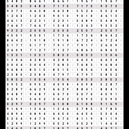
5
4
8
2
1
8
6
6
1
7
8
6
6
1
7
1
9
6
7
4
1
9
6
7
4
3
4
8
3
2
3
4
8
3
2
7
1
7
5
3
7
1
7
5
3
9
3
7
3
1
9
3
7
3
1
4
6
3
8
2
4
6
3
8
2
5
5
2
4
6
5
5
2
4
6
1
2
4
3
7
1
2
4
3
7
9
0
1
0
1
9
0
1
0
1
4
6
1
3
4
4
6
1
3
4
2
2
3
1
4
2
2
3
1
4
5
4
8
9
8
5
4
8
9
8
7
6
6
7
4
7
6
6
7
4
1
3
4
3
7
1
3
4
3
7
9
3
3
2
5
9
3
3
2
5
2
0
0
5
5
2
0
0
5
5
2
5
0
7
7
2
5
0
7
7
4
5
0
1
1
4
5
0
1
1
1
7
3
6
9
1
7
3
6
9
8
6
4
2
6
8
6
4
2
6
1
9
1
8
9
1
9
1
8
9
6
7
2
4
6
6
7
2
4
6
5
1
7
7
5
5
1
7
7
5
7
9
1
7
8
7
9
1
7
8
2
6
0
9
9
2
6
0
9
9
7
1
2
7
9
7
1
2
7
9
6
8
6
3
9
6
8
6
3
9
1
3
3
1
4
1
3
3
1
4
3
8
3
3
6
3
8
3
3
6
1
3
0
6
6
1
3
0
6
6
4
2
8
5
4
4
2
8
5
4
6
6
3
4
7
6
6
3
4
7
3
0
4
4
8
3
0
4
4
8
7
6
8
3
2
7
6
8
3
2
9
6
8
4
3
9
6
8
4
3
8
5
1
5
6
8
5
1
5
6
1
8
5
6
2
1
8
5
6
2
2
3
8
0
8
2
3
8
0
8
4
7
9
7
7
4
7
9
7
7
5
8
5
2
7
5
8
5
2
7
1
0
5
4
9
1
0
5
4
9
3
8
5
3
8
3
8
5
3
8
0
9
5
2
7
0
9
5
2
7
4
0
9
8
8
4
0
9
8
8
5
2
8
7
6
5
2
8
7
6
6
6
2
9
2
6
6
2
9
2
8
8
4
1
5
8
8
4
1
5
9
4
8
7
6
9
4
8
7
6
0
0
7
0
7
0
0
7
0
7
4
5
9
1
1
4
5
9
1
1
3
6
0
2
2
3
6
0
2
2
2
5
9
5
5
2
5
9
5
5
0
2
9
7
7
0
2
9
7
7
6
1
0
8
8
6
1
0
8
8
9
1
6
9
6
9
1
6
9
6
1
3
4
6
1
1
3
4
6
1
5
7
8
5
4
5
7
8
5
4
4
8
9
4
4
4
8
9
4
4
6
4
5
0
5
6
4
5
0
5
5
3
0
4
4
5
3
0
4
4
9
4
7
0
7
9
4
7
0
7
8
1
1
9
1
8
1
1
9
1
1
2
9
9
9
1
2
9
9
9
0
5
2
9
2
0
5
2
9
2
1
4
6
0
6
1
4
6
0
6
1
8
5
7
3
1
8
5
7
3
4
9
2
1
3
4
9
2
1
3