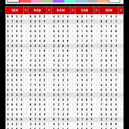
SEN
RAB
KAM
SAB
MIN
D
D
D
D
D
8
8
3
3
6
8
8
3
3
6
4
0
1
4
5
4
0
1
4
5
1
7
4
3
7
1
7
4
3
7
2
0
5
9
5
2
0
5
9
5
8
6
1
7
8
8
6
1
7
8
4
0
3
3
6
4
0
3
3
6
6
1
6
6
3
6
1
6
6
3
3
1
9
5
5
3
1
9
5
5
6
6
3
3
6
6
6
3
3
6
6
1
4
8
3
6
1
4
8
3
2
2
9
2
2
2
2
9
2
2
2
4
3
2
5
2
4
3
2
5
7
3
0
4
4
7
3
0
4
4
6
8
4
8
3
6
8
4
8
3
3
1
4
7
2
3
1
4
7
2
4
4
5
6
2
4
4
5
6
2
2
2
8
4
3
2
2
8
4
3
3
0
2
4
6
3
0
2
4
6
0
1
0
8
8
0
1
0
8
8
3
9
8
1
9
3
9
8
1
9
7
2
5
8
4
7
2
5
8
4
5
2
2
0
2
5
2
2
0
2
7
0
8
4
3
7
0
8
4
3
4
2
5
3
8
4
2
5
3
8
3
8
9
4
4
3
8
9
4
4
9
6
9
0
9
9
6
9
0
9
7
6
1
2
3
7
6
1
2
3
3
4
2
1
3
3
4
2
1
3
9
0
2
0
2
9
0
2
0
2
6
5
1
4
5
6
5
1
4
5
5
8
8
5
4
5
8
8
5
4
6
0
3
1
4
6
0
3
1
4
3
5
9
9
9
3
5
9
9
9
7
1
2
3
5
7
1
2
3
5
1
9
4
7
2
1
9
4
7
2
7
9
0
5
5
7
9
0
5
5
3
4
1
1
2
3
4
1
1
2
6
5
9
5
5
6
5
9
5
5
6
2
2
7
9
6
2
2
7
9
0
5
0
0
0
0
5
0
0
0
5
3
4
9
4
5
3
4
9
4
2
5
7
3
1
2
5
7
3
1
3
4
7
4
2
3
4
7
4
2
9
4
6
0
6
9
4
6
0
6
2
6
8
3
2
2
6
8
3
2
8
8
0
4
4
8
8
0
4
4
3
2
7
6
4
3
2
7
6
4
7
6
0
9
9
7
6
0
9
9
2
9
2
2
4
2
9
2
2
4
5
8
6
8
5
5
8
6
8
5
4
2
4
4
8
4
2
4
4
8
7
5
2
8
1
7
5
2
8
1
6
5
6
6
3
6
5
6
6
3
8
7
6
4
1
8
7
6
4
1
2
7
4
9
4
2
7
4
9
4
2
4
5
3
8
2
4
5
3
8
4
2
1
9
1
4
2
1
9
1
4
3
8
8
7