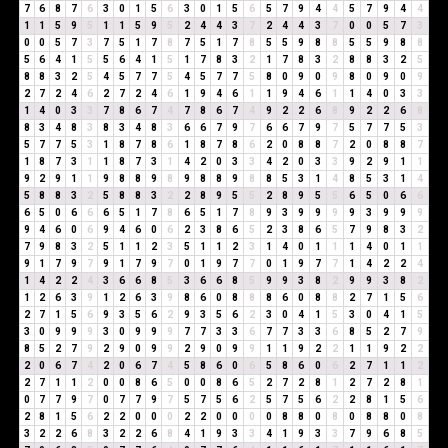
7
6
8
7
6
3
0
1
5
6
3
0
1
5
6
5
7
9
4
4
5
7
9
4
4
1
1
5
9
5
1
1
5
9
5
2
4
4
3
7
2
4
4
3
7
0
0
5
7
3
0
0
5
7
3
7
5
1
7
8
7
5
1
7
8
5
5
9
8
8
5
5
9
8
8
5
6
4
1
5
5
6
4
1
5
1
7
8
3
2
1
7
8
3
2
8
8
3
2
5
8
8
3
2
5
4
5
7
7
5
4
5
7
7
5
8
0
9
0
9
8
0
9
0
9
2
7
2
4
6
2
7
2
4
6
1
9
4
6
1
1
9
4
6
1
1
4
0
3
3
1
4
0
3
3
7
8
6
7
4
7
8
6
7
4
9
2
2
6
8
9
2
2
6
8
8
3
4
8
3
8
3
4
8
3
6
6
7
9
7
6
6
7
9
7
5
7
7
5
3
5
7
7
5
3
1
8
7
8
6
1
8
7
8
6
2
0
8
8
7
2
0
8
8
7
1
8
7
3
1
1
8
7
3
1
4
2
0
3
3
4
2
0
3
3
9
2
9
1
1
9
2
9
1
1
9
8
8
9
8
9
8
8
9
8
8
5
3
1
4
8
5
3
1
4
5
8
8
3
2
5
8
8
3
2
2
8
9
5
5
2
8
9
5
5
6
5
0
6
6
6
5
0
6
6
6
5
1
7
8
6
5
1
7
8
9
3
9
9
9
9
3
9
9
9
9
4
6
0
6
9
4
6
0
6
2
3
8
6
5
2
3
8
6
5
7
9
8
3
2
7
9
8
3
2
5
1
1
2
3
5
1
1
2
3
1
4
0
1
1
1
4
0
1
1
9
1
7
9
7
9
1
7
9
7
0
1
9
7
7
0
1
9
7
7
1
4
2
2
4
1
4
2
2
4
3
6
6
8
5
3
6
6
8
5
9
9
3
8
2
9
9
3
8
2
1
2
6
3
9
1
2
6
3
9
8
6
0
8
8
8
6
0
8
8
2
7
1
5
6
2
7
1
5
6
9
3
5
6
2
9
3
5
6
2
3
0
4
1
5
3
0
4
1
5
3
0
9
9
9
3
0
9
9
9
7
7
3
3
6
7
7
3
3
6
8
5
2
7
9
8
5
2
7
9
2
9
0
9
9
2
9
0
9
9
1
1
9
2
2
1
1
9
2
2
2
0
6
7
4
2
0
6
7
4
5
8
6
0
6
5
8
6
0
6
2
7
1
1
2
2
7
1
1
2
0
0
8
6
5
0
0
8
6
5
2
7
2
8
1
2
7
2
8
1
0
7
7
9
7
0
7
7
9
7
5
7
5
6
2
5
7
5
6
2
2
8
1
5
6
2
8
1
5
6
2
2
0
0
0
2
2
0
0
0
0
8
8
0
8
0
8
8
0
8
3
2
2
6
8
3
2
2
6
8
4
1
9
3
3
4
1
9
3
3
7
9
6
8
5