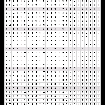
3
0
5
8
4
3
0
5
8
4
5
0
4
2
6
5
0
4
2
6
9
8
2
7
9
9
8
2
7
9
7
4
4
0
4
7
4
4
0
4
7
4
1
7
8
7
4
1
7
8
5
1
7
1
8
5
1
7
1
8
9
3
5
6
2
9
3
5
6
2
0
7
2
7
9
0
7
2
7
9
9
0
6
8
5
9
0
6
8
5
3
3
9
0
9
3
3
9
0
9
7
9
5
1
6
7
9
5
1
6
9
9
8
2
1
9
9
8
2
1
1
4
3
5
8
1
4
3
5
8
5
4
7
5
3
5
4
7
5
3
0
0
7
8
6
0
0
7
8
6
0
2
8
3
2
0
2
8
3
2
6
0
9
0
9
6
0
9
0
9
9
7
8
9
8
9
7
8
9
8
3
3
0
3
3
3
3
0
3
3
5
1
5
6
2
5
1
5
6
2
9
8
8
7
6
9
8
8
7
6
7
8
5
7
3
7
8
5
7
3
9
2
8
3
2
9
2
8
3
2
4
6
6
2
8
4
6
6
2
8
9
3
2
0
2
9
3
2
0
2
4
7
4
4
8
4
7
4
4
8
0
8
3
8
2
0
8
3
8
2
0
2
7
9
7
0
2
7
9
7
4
2
6
4
1
4
2
6
4
1
2
1
1
3
4
2
1
1
3
4
7
6
3
9
3
7
6
3
9
3
9
1
2
9
2
9
1
2
9
2
7
2
2
2
4
7
2
2
2
4
6
5
8
1
9
6
5
8
1
9
0
0
9
1
1
0
0
9
1
1
9
7
8
6
5
9
7
8
6
5
1
9
3
3
6
1
9
3
3
6
2
5
1
2
3
2
5
1
2
3
3
0
1
3
4
3
0
1
3
4
8
9
8
8
7
8
9
8
8
7
9
1
3
8
2
9
1
3
8
2
4
3
3
7
1
4
3
3
7
1
5
8
6
8
5
5
8
6
8
5
9
8
1
5
6
9
8
1
5
6
6
0
0
2
2
6
0
0
2
2
8
3
6
4
1
8
3
6
4
1
7
9
4
3
7
7
9
4
3
7
6
2
7
9
7
6
2
7
9
7
9
5
3
2
5
9
5
3
2
5
2
5
4
5
9
2
5
4
5
9
9
8
4
8
3
9
8
4
8
3
5
5
2
1
3
5
5
2
1
3
8
5
0
4
4
8
5
0
4
4
1
6
9
5
5
1
6
9
5
5
2
6
5
3
8
2
6
5
3
8
5
8
7
9
7
5
8
7
9
7
5
5
1
8
9
5
5
1
8
9
6
9
5
2
7
6
9
5
2
7
6
0
0
2
2
6
0
0
2
2
0
2
3
2
5
0
2
3
2
5
2
0
1
6
7
2
0
1
6
7
1
6
3
0
3
1
6
3
0
3
6
0
8
1
9
6
0
8
1
9
3
8
0
4
4
3
8
0
4
4
5
6
3
3
6
5
6
3
3
6
8
7
9
7
7
8
7
9
7
7
3
7
4
2
6
3
7
4
2
6
2
3
2
7
9