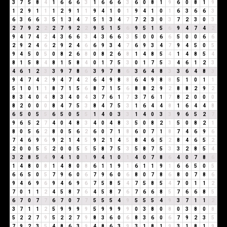
3
7
5
8
4
1
6
6
6
3
1
6
6
6
3
6
0
8
1
9
6
0
8
1
9
1
2
9
1
1
1
2
9
1
1
9
4
1
0
1
9
4
1
0
1
6
3
6
6
3
6
3
6
6
3
5
1
3
4
7
5
1
3
4
7
7
2
3
0
3
7
2
3
0
3
2
7
9
2
2
2
7
9
2
2
9
5
1
5
6
9
5
1
5
6
9
4
7
4
2
9
4
7
4
2
4
3
6
6
3
4
3
6
6
3
5
0
0
6
6
5
0
0
6
6
2
9
2
4
6
2
9
2
4
6
6
9
3
4
7
6
9
3
4
7
9
4
5
0
5
9
4
5
0
5
0
8
2
6
8
0
8
2
6
8
1
4
8
5
4
1
4
8
5
4
8
1
5
8
4
8
1
5
8
4
0
1
7
5
3
0
1
7
5
3
4
6
1
2
3
4
6
1
2
3
3
9
7
8
6
3
9
7
8
6
3
6
4
8
3
3
6
4
8
3
9
4
7
4
2
9
4
7
4
2
6
4
9
8
8
6
4
9
8
8
5
1
0
1
1
5
1
0
1
1
8
7
1
5
6
8
7
1
5
6
8
8
2
9
2
8
8
2
9
2
8
3
4
0
4
8
3
4
0
4
3
7
6
1
7
3
7
6
1
7
8
2
0
0
0
8
2
0
0
0
8
4
7
5
3
8
4
7
5
3
1
6
4
4
8
1
6
4
4
8
6
5
0
5
5
6
5
0
5
5
1
4
0
3
3
1
4
0
3
3
9
6
5
2
7
9
6
5
2
7
4
0
4
8
3
4
0
4
8
3
5
0
8
2
1
5
0
8
2
1
8
0
5
6
2
8
0
5
6
2
6
0
7
1
8
6
0
7
1
8
7
4
6
9
6
7
4
6
9
6
9
2
1
4
5
9
2
1
4
5
8
4
6
5
2
8
4
6
5
2
2
0
0
5
5
2
0
0
5
5
5
8
7
5
3
5
8
7
5
3
3
2
8
5
4
3
2
8
5
4
9
4
1
0
1
9
4
1
0
1
4
0
7
8
6
4
0
7
8
6
1
4
8
0
8
1
4
8
0
8
6
1
1
9
1
6
1
1
9
1
6
6
5
0
5
6
6
5
0
5
7
9
6
0
6
7
9
6
0
6
8
0
7
8
6
8
0
7
8
6
9
4
6
9
6
9
4
6
9
6
7
5
8
5
4
7
5
8
5
4
7
0
1
1
2
7
0
1
1
2
4
5
8
7
6
4
5
8
7
6
7
6
6
8
5
7
6
6
8
5
6
7
0
7
7
6
7
0
7
7
5
5
5
4
9
5
5
5
4
9
3
7
1
1
2
3
7
1
1
2
5
9
9
9
9
5
9
9
9
9
0
3
8
0
8
0
3
8
0
8
5
2
2
7
9
5
2
2
7
9
8
3
6
0
6
8
3
6
0
6
7
9
2
3
5
7
9
2
3
5
4
8
6
3
9
4
8
6
3
9
3
1
8
1
9
3
1
8
1
9