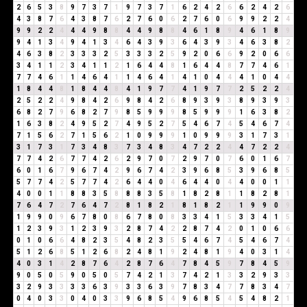
2
6
5
3
8
9
7
3
7
1
9
7
3
7
1
6
2
4
2
6
6
2
4
2
6
4
3
8
7
6
4
3
8
7
6
2
7
6
0
6
2
7
6
0
6
9
9
2
2
4
9
9
2
2
4
4
4
9
8
8
4
4
9
8
8
4
6
1
8
9
4
6
1
8
9
9
4
1
3
4
9
4
1
3
4
6
4
3
9
3
6
4
3
9
3
4
6
3
8
2
4
6
3
8
2
3
3
3
2
5
3
3
3
2
5
9
2
0
6
6
9
2
0
6
6
3
4
1
1
2
3
4
1
1
2
1
6
4
4
8
1
6
4
4
8
7
7
4
6
1
7
7
4
6
1
1
4
6
4
1
1
4
6
4
1
4
1
0
4
4
4
1
0
4
4
1
8
4
4
8
1
8
4
4
8
4
1
9
7
7
4
1
9
7
7
2
5
2
2
4
2
5
2
2
4
9
8
4
2
6
9
8
4
2
6
8
9
3
9
3
8
9
3
9
3
6
8
2
7
9
6
8
2
7
9
8
5
9
9
9
8
5
9
9
9
1
6
3
8
2
1
6
3
8
2
4
9
5
2
7
4
9
5
2
7
5
4
6
7
4
5
4
6
7
4
7
1
5
6
2
7
1
5
6
2
1
0
9
9
9
1
0
9
9
9
3
1
7
3
1
3
1
7
3
1
7
3
4
8
3
7
3
4
8
3
4
7
2
2
4
4
7
2
2
4
7
7
4
2
6
7
7
4
2
6
2
9
7
0
7
2
9
7
0
7
6
0
1
6
7
6
0
1
6
7
9
6
7
4
2
9
6
7
4
2
3
9
6
8
5
3
9
6
8
5
5
7
7
4
2
5
7
7
4
2
6
4
4
0
4
6
4
4
0
4
4
0
0
1
1
4
0
0
1
1
8
8
3
5
8
8
8
3
5
8
1
8
2
8
1
1
8
2
8
1
7
6
4
7
2
7
6
4
7
2
8
1
8
2
1
8
1
8
2
1
1
9
9
0
9
1
9
9
0
9
6
7
8
0
8
6
7
8
0
8
3
3
4
1
5
3
3
4
1
5
1
2
3
9
3
1
2
3
9
3
2
8
7
4
2
2
8
7
4
2
0
1
0
6
6
0
1
0
6
6
4
8
2
3
5
4
8
2
3
5
5
4
6
7
4
5
4
6
7
4
5
1
2
6
8
5
1
2
6
8
2
4
8
1
9
2
4
8
1
9
4
0
3
1
4
4
0
3
1
4
2
8
7
6
4
2
8
7
6
4
7
8
4
5
9
7
8
4
5
9
9
0
5
0
5
9
0
5
0
5
7
4
2
1
3
7
4
2
1
3
3
2
9
3
3
3
2
9
3
3
3
3
6
3
9
3
3
6
3
9
7
8
3
4
7
7
8
3
4
7
0
4
0
3
3
0
4
0
3
3
9
6
8
5
4
9
6
8
5
4
5
4
8
2
1