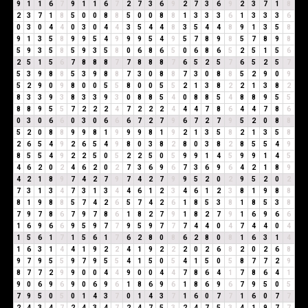
9
1
1
6
7
9
1
1
6
7
2
7
3
6
9
2
7
3
6
9
2
3
7
1
8
2
3
7
1
8
5
0
0
8
8
5
0
0
8
8
1
3
3
3
6
1
3
3
3
6
0
3
0
4
4
0
3
0
4
4
3
5
4
4
8
3
5
4
4
8
9
1
3
5
8
9
1
3
5
8
9
9
5
4
9
9
9
5
4
9
5
7
8
9
8
5
7
8
9
8
5
9
3
5
8
5
9
3
5
8
0
6
8
6
5
0
6
8
6
5
2
5
1
5
6
2
5
1
5
6
7
8
8
8
7
7
8
8
8
7
6
5
2
5
7
6
5
2
5
7
5
3
9
8
8
5
3
9
8
8
7
3
0
8
8
7
3
0
8
8
5
2
9
0
9
5
2
9
0
9
8
0
0
5
5
8
0
0
5
5
2
1
3
8
2
2
1
3
8
2
8
3
3
9
3
8
3
3
9
3
0
8
8
5
4
0
8
8
5
4
8
8
9
5
5
8
8
9
5
5
7
2
2
2
4
7
2
2
2
4
4
4
7
8
6
4
4
7
8
6
0
3
0
6
6
0
3
0
6
6
6
7
2
7
9
6
7
2
7
9
5
2
0
8
8
5
2
0
8
8
9
9
8
1
9
9
9
8
1
9
2
1
3
5
8
2
1
3
5
8
2
6
5
4
9
2
6
5
4
9
8
0
3
8
2
8
0
3
8
2
8
5
5
4
9
8
5
5
4
9
2
2
5
0
5
2
2
5
0
5
9
9
1
4
5
9
9
1
4
5
4
6
2
0
2
4
6
2
0
2
7
3
6
9
6
7
3
6
9
6
4
2
1
8
9
4
2
1
8
9
7
4
2
7
9
7
4
2
7
9
9
5
2
0
2
9
5
2
0
2
7
3
1
3
4
7
3
1
3
4
4
6
1
2
3
4
6
1
2
3
8
1
9
8
8
8
1
9
8
8
5
7
4
2
6
5
7
4
2
6
1
8
5
3
8
1
8
5
3
8
7
9
7
8
6
7
9
7
8
6
1
8
2
7
9
1
8
2
7
9
1
6
9
6
6
1
6
9
6
6
9
5
9
7
7
9
5
9
7
7
7
4
4
0
4
7
4
4
0
4
1
5
6
1
7
1
5
6
1
7
6
2
8
0
8
6
2
8
0
8
1
6
3
1
4
1
6
3
1
4
4
1
9
2
2
4
1
9
2
2
2
0
2
6
8
2
0
2
6
8
9
7
9
5
5
9
7
9
5
5
4
1
5
0
5
4
1
5
0
5
8
7
7
2
9
8
7
7
2
9
9
0
0
4
4
9
0
0
4
4
7
8
6
4
1
7
8
6
4
1
9
0
6
9
6
9
0
6
9
6
1
8
6
9
6
1
8
6
9
6
7
9
5
0
5
7
9
5
0
5
0
1
4
3
7
0
1
4
3
7
1
6
0
7
7
1
6
0
7
7
2
4
3
4
7
2
4
3
4
7
2
4
7
5
3
2
4
7
5
3
4
1
9
7
7