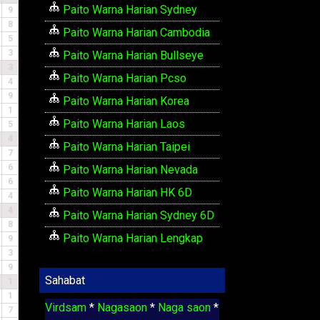
Paito Warna Harian Sydney
9
8
Paito Warna Harian Cambodia
5
3
Paito Warna Harian Bullseye
3
Paito Warna Harian Pcso
4
9
Paito Warna Harian Korea
1
Paito Warna Harian Laos
5
4
Paito Warna Harian Taipei
7
6
Paito Warna Harian Nevada
6
Paito Warna Harian HK 6D
4
4
Paito Warna Harian Sydney 6D
8
Paito Warna Harian Lengkap
9
3
9
Sahabat
1
1
Virdsam
*
Nagasaon
*
Naga saon
*
7