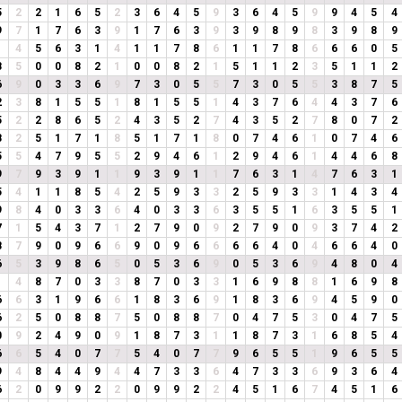
5
2
2
1
6
5
2
3
6
4
5
9
3
6
4
5
9
9
4
5
4
9
7
1
7
6
3
9
1
7
6
3
9
3
9
8
9
8
3
9
8
9
1
4
5
6
3
1
4
1
1
7
8
6
1
1
7
8
6
6
6
0
5
8
5
0
0
8
2
1
0
0
8
2
1
5
1
1
2
3
5
1
1
2
6
9
0
3
3
6
9
7
3
0
5
5
7
3
0
5
5
3
8
7
5
2
3
8
1
5
5
1
8
1
5
5
1
4
3
7
6
4
4
3
7
6
5
2
2
8
6
5
2
4
3
5
2
7
4
3
5
2
7
8
0
7
2
8
2
5
1
7
1
8
5
1
7
1
8
0
7
4
6
1
0
7
4
6
5
5
4
7
9
5
5
2
9
4
6
1
2
9
4
6
1
4
4
6
8
9
7
9
3
9
1
1
9
3
9
1
1
7
6
3
1
4
7
6
3
1
5
4
1
1
8
5
4
2
5
9
3
3
2
5
9
3
3
1
4
3
4
9
8
4
0
3
3
6
4
0
3
3
6
3
5
5
1
6
3
5
5
1
7
1
5
4
3
7
1
2
7
9
0
9
2
7
9
0
9
3
7
4
2
8
7
9
0
9
6
6
9
0
9
6
6
6
6
4
0
4
6
6
4
0
6
5
3
9
8
6
5
0
5
3
6
9
0
5
3
6
9
4
8
0
4
1
4
8
7
0
3
3
8
7
0
3
3
1
6
9
8
8
1
6
9
8
6
6
3
1
9
6
6
1
8
3
6
9
1
8
3
6
9
4
5
9
0
6
2
5
0
8
8
7
5
0
8
8
7
0
4
7
5
3
0
4
7
5
0
9
2
4
9
0
9
1
8
7
3
1
1
8
7
3
1
6
8
5
4
6
6
5
4
0
7
7
5
4
0
7
7
9
6
5
5
1
9
6
5
5
9
4
8
4
4
9
4
4
7
3
3
6
4
7
3
3
6
9
3
6
4
6
2
0
9
9
2
2
0
9
9
2
2
4
5
1
6
7
4
5
1
6