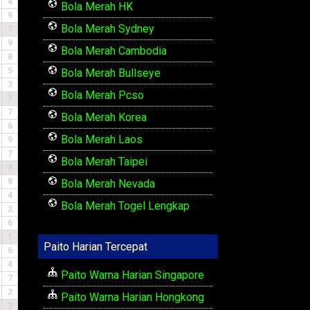
4
Bola Merah HK
9
Bola Merah Sydney
7
9
Bola Merah Cambodia
8
5
Bola Merah Bullseye
3
Bola Merah Pcso
7
7
Bola Merah Korea
6
Bola Merah Laos
9
7
Bola Merah Taipei
8
8
Bola Merah Nevada
4
Bola Merah Togel Lengkap
2
6
1
Paito Harian Tercepat
6
4
Paito Warna Harian Singapore
7
2
Paito Warna Harian Hongkong
3