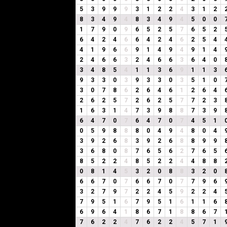
5
3
9
9
9
3
1
2
2
4
3
1
2
8
3
4
9
4
8
3
4
9
4
5
0
0
1
7
9
0
9
6
5
2
5
7
6
5
2
6
4
2
4
6
6
4
2
4
6
2
5
4
4
1
9
6
6
9
1
4
9
4
9
1
4
2
4
6
6
3
2
4
6
6
3
6
4
0
3
4
8
5
4
1
1
3
6
9
1
1
3
9
3
3
0
3
9
3
3
0
3
5
1
0
3
0
7
8
6
2
6
4
6
1
2
6
4
2
6
2
5
7
2
6
2
5
7
7
2
3
1
6
3
1
4
7
3
9
8
8
7
3
9
6
4
7
0
7
6
4
7
0
7
4
5
1
0
5
9
8
8
8
0
4
9
4
8
0
4
3
9
2
6
8
3
9
2
6
8
8
9
9
3
6
8
0
8
7
6
5
6
2
7
6
5
8
5
2
2
4
8
5
2
2
4
4
8
8
0
8
1
4
5
3
2
0
8
8
3
2
0
6
6
7
0
7
6
6
7
0
7
7
9
6
3
2
7
9
7
2
2
4
5
9
2
2
4
7
9
5
1
6
7
9
5
1
6
1
1
6
6
9
6
4
1
8
6
7
1
8
8
6
7
7
6
2
2
4
7
6
2
2
4
5
7
1