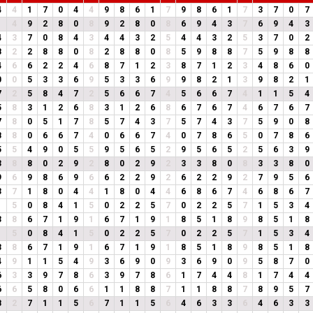
4
4
1
7
0
4
4
9
8
6
1
7
9
8
6
1
7
3
7
0
7
1
4
9
2
8
0
8
9
2
8
0
8
6
9
4
3
7
6
9
4
3
4
3
7
0
8
4
3
4
4
3
2
5
4
4
3
2
5
3
7
0
2
8
2
2
8
8
0
8
2
8
8
0
8
5
9
8
8
7
5
9
8
8
4
6
6
2
2
4
6
8
7
1
2
3
8
7
1
2
3
4
8
6
0
0
0
5
3
3
6
9
5
3
3
6
9
9
8
2
1
3
9
8
2
1
7
2
5
8
4
7
2
5
6
6
7
4
5
6
6
7
4
1
1
5
4
5
8
3
1
2
6
8
3
1
2
6
8
6
7
6
7
4
6
7
6
7
7
8
0
5
1
7
8
5
7
4
3
7
5
7
4
3
7
5
9
0
8
8
8
0
6
6
7
4
0
6
6
7
4
0
7
8
6
5
0
7
8
6
5
5
4
9
0
5
5
9
5
6
5
2
9
5
6
5
2
5
6
3
9
3
8
8
0
2
9
2
8
0
2
9
2
3
3
8
0
8
3
3
8
0
9
6
9
8
6
9
6
6
2
2
9
2
6
2
2
9
2
7
9
5
6
3
7
1
8
0
4
4
1
8
0
4
4
6
8
6
7
4
6
8
6
7
1
5
0
8
4
1
5
0
2
2
5
7
0
2
2
5
7
1
5
3
4
3
8
6
7
1
9
1
6
7
1
9
1
8
5
1
8
9
8
5
1
8
1
5
0
8
4
1
5
0
2
2
5
7
0
2
2
5
7
1
5
3
4
3
8
6
7
1
9
1
6
7
1
9
1
8
5
1
8
9
8
5
1
8
4
9
1
1
5
4
9
3
6
9
0
9
3
6
9
0
9
5
8
7
0
6
3
3
9
7
8
6
3
9
7
8
6
1
7
4
4
8
1
7
4
4
6
6
5
8
0
6
6
1
1
8
8
7
1
1
8
8
7
8
9
5
7
8
2
7
1
1
5
6
7
1
1
5
6
4
6
3
3
6
4
6
3
3