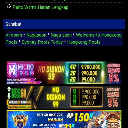
Paito Warna Harian Lengkap
Sahabat
Virdsam
*
Nagasaon
*
Naga saon
*
Welcome to Hongkong
Pools
*
Sydney Pools Today
*
Hongkong Pools