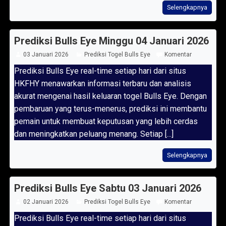
Selengkapnya
Prediksi Bulls Eye Minggu 04 Januari 2026
03 Januari 2026
Prediksi Togel Bulls Eye
Komentar
Prediksi Bulls Eye real-time setiap hari dari situs
HKFHY menawarkan informasi terbaru dan analisis
akurat mengenai hasil keluaran togel Bulls Eye. Dengan
pembaruan yang terus-menerus, prediksi ini membantu
pemain untuk membuat keputusan yang lebih cerdas
dan meningkatkan peluang menang. Setiap [...]
Selengkapnya
Prediksi Bulls Eye Sabtu 03 Januari 2026
02 Januari 2026
Prediksi Togel Bulls Eye
Komentar
Prediksi Bulls Eye real-time setiap hari dari situs