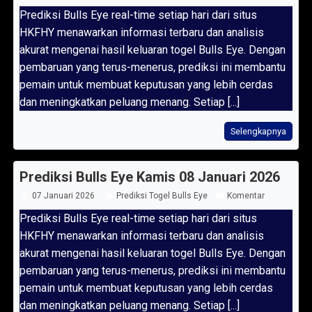
Prediksi Bulls Eye real-time setiap hari dari situs
HKFHY menawarkan informasi terbaru dan analisis
akurat mengenai hasil keluaran togel Bulls Eye. Dengan
pembaruan yang terus-menerus, prediksi ini membantu
pemain untuk membuat keputusan yang lebih cerdas
dan meningkatkan peluang menang. Setiap [...]
Selengkapnya
Prediksi Bulls Eye Kamis 08 Januari 2026
07 Januari 2026
Prediksi Togel Bulls Eye
Komentar
Prediksi Bulls Eye real-time setiap hari dari situs
HKFHY menawarkan informasi terbaru dan analisis
akurat mengenai hasil keluaran togel Bulls Eye. Dengan
pembaruan yang terus-menerus, prediksi ini membantu
pemain untuk membuat keputusan yang lebih cerdas
dan meningkatkan peluang menang. Setiap [...]