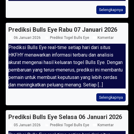
Selengkapnya
Prediksi Bulls Eye Rabu 07 Januari 2026
06 Januari 2026
Prediksi Togel Bulls Eye
Komentar
Prediksi Bulls Eye real-time setiap hari dari situs
HKFHY menawarkan informasi terbaru dan analisis
akurat mengenai hasil keluaran togel Bulls Eye. Dengan
pembaruan yang terus-menerus, prediksi ini membantu
pemain untuk membuat keputusan yang lebih cerdas
dan meningkatkan peluang menang. Setiap [...]
Selengkapnya
Prediksi Bulls Eye Selasa 06 Januari 2026
05 Januari 2026
Prediksi Togel Bulls Eye
Komentar