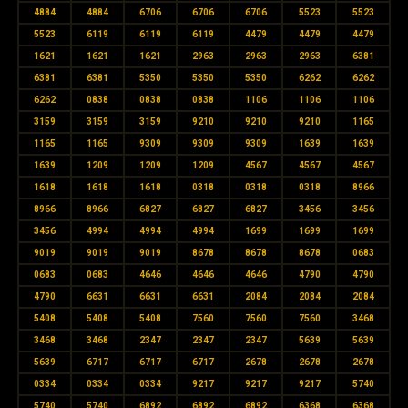
4884
4884
6706
6706
6706
5523
5523
5523
6119
6119
6119
4479
4479
4479
1621
1621
1621
2963
2963
2963
6381
6381
6381
5350
5350
5350
6262
6262
6262
0838
0838
0838
1106
1106
1106
3159
3159
3159
9210
9210
9210
1165
1165
1165
9309
9309
9309
1639
1639
1639
1209
1209
1209
4567
4567
4567
1618
1618
1618
0318
0318
0318
8966
8966
8966
6827
6827
6827
3456
3456
3456
4994
4994
4994
1699
1699
1699
9019
9019
9019
8678
8678
8678
0683
0683
0683
4646
4646
4646
4790
4790
4790
6631
6631
6631
2084
2084
2084
5408
5408
5408
7560
7560
7560
3468
3468
3468
2347
2347
2347
5639
5639
5639
6717
6717
6717
2678
2678
2678
0334
0334
0334
9217
9217
9217
5740
5740
5740
6892
6892
6892
6368
6368