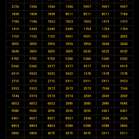
2136
1366
1366
1366
9007
9007
9007
1838
1838
1838
8511
8511
8511
7186
7186
7186
7632
7632
7632
1419
1419
1419
5449
5449
5449
1704
1704
1704
7153
7153
7153
9501
9501
9501
2055
2055
2055
2956
2956
2956
2646
2646
2646
2655
2655
2655
6323
6323
6323
9755
9755
9755
5260
5260
5260
5363
5363
5363
3977
3977
3977
0919
0919
0919
9033
9033
9033
1978
1978
1978
2715
2715
2715
5911
5911
5911
3932
3932
3932
2972
2972
2972
7346
7346
7346
5974
5974
5974
2369
2369
2369
6552
6552
6552
2085
2085
2085
9585
9585
9585
2595
2595
2595
0451
0451
0451
8557
8557
8557
2426
2426
2426
8854
8854
8854
0388
0388
0388
3800
3800
3800
4075
4075
4075
5311
5311