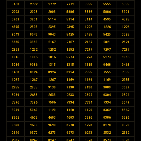
5163
2772
2772
2772
5555
5555
5555
2003
2003
2003
5886
5886
5886
3901
3901
3901
5114
5114
5114
4595
4595
4595
2395
2395
2395
1226
1226
1226
9043
9043
9043
5425
5425
5425
3385
3385
3385
2167
2167
2167
2821
2821
2821
1252
1252
1252
7297
7297
7297
1016
1016
1016
5273
5273
5273
9086
9086
9086
1315
1315
1315
0468
0468
0468
8924
8924
8924
7555
7555
7555
1267
1267
1267
1169
1169
1169
2955
2955
2955
9130
9130
9130
3089
3089
3089
2633
2633
2633
0304
0304
0304
7596
7596
7596
7334
7334
7334
5049
5049
5049
1120
1120
1120
8362
8362
8362
4603
4603
4603
0386
0386
0386
9690
9690
9690
8278
8278
8278
0570
0570
0570
6273
6273
6273
2532
2532
2532
0247
0247
0247
3573
3573
3573