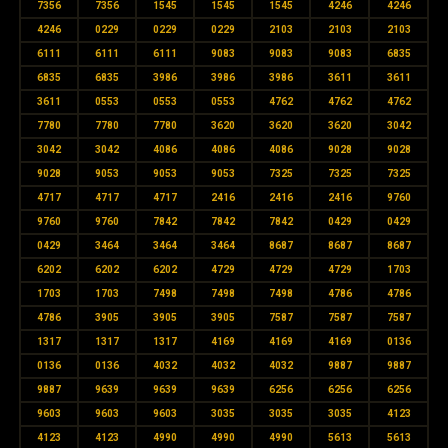
7356
7356
1545
1545
1545
4246
4246
4246
0229
0229
0229
2103
2103
2103
6111
6111
6111
9083
9083
9083
6835
6835
6835
3986
3986
3986
3611
3611
3611
0553
0553
0553
4762
4762
4762
7780
7780
7780
3620
3620
3620
3042
3042
3042
4086
4086
4086
9028
9028
9028
9053
9053
9053
7325
7325
7325
4717
4717
4717
2416
2416
2416
9760
9760
9760
7842
7842
7842
0429
0429
0429
3464
3464
3464
8687
8687
8687
6202
6202
6202
4729
4729
4729
1703
1703
1703
7498
7498
7498
4786
4786
4786
3905
3905
3905
7587
7587
7587
1317
1317
1317
4169
4169
4169
0136
0136
0136
4032
4032
4032
9887
9887
9887
9639
9639
9639
6256
6256
6256
9603
9603
9603
3035
3035
3035
4123
4123
4123
4990
4990
4990
5613
5613