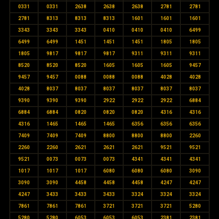
0331
0331
2638
2638
2638
2781
2781
2781
8313
8313
8313
1601
1601
1601
3343
3343
3343
0410
0410
0410
6499
6499
6499
1451
1451
1451
1805
1805
1805
9817
9817
9817
9311
9311
9311
8520
8520
8520
1605
1605
1605
9457
9457
9457
0088
0088
0088
4028
4028
4028
8037
8037
8037
8037
8037
8037
9390
9390
9390
2922
2922
2922
6884
6884
6884
0820
0820
0820
4316
4316
4316
1465
1465
1465
6356
6356
6356
7409
7409
7409
8800
8800
8800
2260
2260
2260
2621
2621
2621
9521
9521
9521
0073
0073
0073
4341
4341
4341
1017
1017
1017
6080
6080
6080
3090
3090
3090
4458
4458
4458
4247
4247
4247
3433
3433
3433
3324
3324
3324
7861
7861
7861
3721
3721
3721
5280
5280
5280
6053
6053
6053
2381
2381