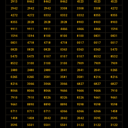
2913
8462
8462
8462
4523
4523
4523
2942
2942
2942
3308
3308
3308
4272
4272
4272
0332
0332
0332
8355
8355
8355
2028
2028
2028
8903
8903
8903
9911
9911
9911
4466
4466
4466
1594
1594
1594
8100
8100
8100
0831
0831
0831
4718
4718
4718
0017
0017
0017
0820
0820
0820
0363
0363
0363
5473
5473
5473
0107
0107
0107
8532
8532
8532
3100
3100
3100
7909
7909
7909
2480
2480
2480
2041
2041
2041
0265
0265
0265
3581
3581
3581
8216
8216
8216
3066
3066
3066
6827
6827
6827
8066
8066
8066
9666
9666
9666
7910
7910
7910
8326
8326
8326
9661
9661
9661
8890
8890
8890
9598
9598
9598
0711
0711
0711
6366
6366
6366
1458
1458
1458
2042
2042
2042
3595
3595
3595
5501
5501
5501
3122
3122
3122