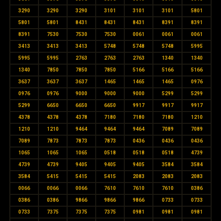
3290
3290
3290
3101
3101
3101
5801
5801
5801
8431
8431
8431
8391
8391
8391
7530
7530
7530
0061
0061
0061
3413
3413
3413
5748
5748
5748
5995
5995
5995
2763
2763
2763
1340
1340
1340
7850
7850
7850
5166
5166
5166
3637
3637
3637
1465
1465
1465
0976
0976
0976
9000
9000
9000
5299
5299
5299
6650
6650
6650
9917
9917
9917
4378
4378
4378
7180
7180
7180
1210
1210
1210
9464
9464
9464
7089
7089
7089
7873
7873
7873
0436
0436
0436
1065
1065
1065
0518
0518
0518
4739
4739
4739
9405
9405
9405
3584
3584
3584
5415
5415
5415
2083
2083
2083
0066
0066
0066
7610
7610
7610
0386
0386
0386
9866
9866
9866
0733
0733
0733
7375
7375
7375
0981
0981
0981