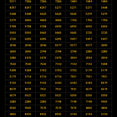
5311
7266
7266
7266
1684
1684
1684
8297
8297
8297
5271
5271
5271
3448
3448
3448
0623
0623
0623
5279
5279
5279
4606
4606
4606
1756
1756
1756
9708
9708
9708
6993
6993
6993
5050
5050
5050
0663
0663
0663
2723
2723
2723
6295
6295
6295
9497
9497
9497
2546
2546
2546
0377
0377
0377
2690
2690
2690
2798
2798
2798
2280
2280
2280
3470
3470
3470
2094
2094
2094
7543
7543
7543
7132
7132
7132
9208
9208
9208
3702
3702
3702
5179
5179
5179
0716
0716
0716
7931
7931
7931
9150
9150
9150
6182
6182
6182
8079
8079
8079
7921
7921
7921
6579
6579
6579
5021
5021
5021
0350
0350
0350
2280
2280
2280
7198
7198
7198
9505
9505
9505
7570
7570
7570
4805
4805
4805
8935
8935
8935
3194
3194
3194