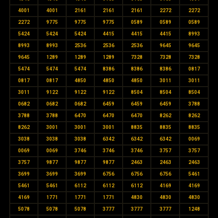
4001
4001
2161
2161
2161
2272
2272
2272
9775
9775
9775
0589
0589
0589
5424
5424
5424
4415
4415
4415
8993
8993
8993
2536
2536
2536
9645
9645
9645
1289
1289
1289
7328
7328
7328
5474
5474
5474
8386
8386
8386
0817
0817
0817
4850
4850
4850
3011
3011
3011
9122
9122
9122
8504
8504
8504
0682
0682
0682
6459
6459
6459
3788
3788
3788
6470
6470
6470
8262
8262
8262
3001
3001
3001
8835
8835
8835
3038
3038
3038
6342
6342
6342
0069
0069
0069
3746
3746
3746
3757
3757
3757
9877
9877
9877
2463
2463
2463
3699
3699
3699
6756
6756
6756
5461
5461
5461
6112
6112
6112
4169
4169
4169
1771
1771
1771
4830
4830
4830
5078
5078
5078
3777
3777
3777
1248