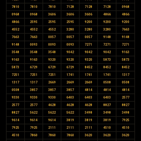
7810
7810
7810
7128
7128
7128
0968
0968
0968
3606
3606
3606
4866
4866
4866
2595
2595
2595
9200
9200
9200
4552
4552
4552
3280
3280
3280
7663
7663
7663
0057
0057
0057
9148
9148
9148
0093
0093
0093
7271
7271
7271
3548
3548
3548
9042
9042
9042
9163
9163
9163
9320
9320
9320
5873
5873
5873
6729
6729
6729
8452
8452
8452
7251
7251
7251
1741
1741
1741
1317
1317
1317
2669
2669
2669
0508
0508
0508
3857
3857
3857
4814
4814
4814
9330
9330
9330
6403
6403
6403
2577
2577
2577
4628
4628
4628
8827
8827
8827
5622
5622
5622
3498
3498
3498
9614
9614
9614
3819
3819
3819
7925
7925
7925
2111
2111
2111
4510
4510
4510
7860
7860
7860
3620
3620
3620