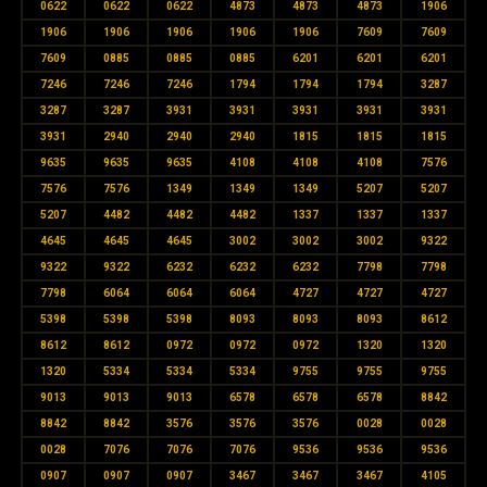
0622
0622
0622
4873
4873
4873
1906
1906
1906
1906
1906
1906
7609
7609
7609
0885
0885
0885
6201
6201
6201
7246
7246
7246
1794
1794
1794
3287
3287
3287
3931
3931
3931
3931
3931
3931
2940
2940
2940
1815
1815
1815
9635
9635
9635
4108
4108
4108
7576
7576
7576
1349
1349
1349
5207
5207
5207
4482
4482
4482
1337
1337
1337
4645
4645
4645
3002
3002
3002
9322
9322
9322
6232
6232
6232
7798
7798
7798
6064
6064
6064
4727
4727
4727
5398
5398
5398
8093
8093
8093
8612
8612
8612
0972
0972
0972
1320
1320
1320
5334
5334
5334
9755
9755
9755
9013
9013
9013
6578
6578
6578
8842
8842
8842
3576
3576
3576
0028
0028
0028
7076
7076
7076
9536
9536
9536
0907
0907
0907
3467
3467
3467
4105