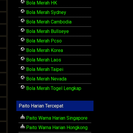
Bola Merah HK
Bola Merah Sydney
Bola Merah Cambodia
Bola Merah Bullseye
Bola Merah Pcso
Bola Merah Korea
Bola Merah Laos
Bola Merah Taipei
Bola Merah Nevada
Bola Merah Togel Lengkap
Paito Harian Tercepat
Paito Warna Harian Singapore
Paito Warna Harian Hongkong