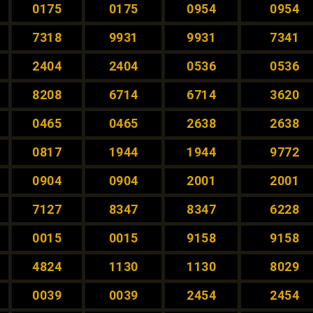
0175
0175
0954
0954
7318
9931
9931
7341
2404
2404
0536
0536
8208
6714
6714
3620
0465
0465
2638
2638
0817
1944
1944
9772
0904
0904
2001
2001
7127
8347
8347
6228
0015
0015
9158
9158
4824
1130
1130
8029
0039
0039
2454
2454