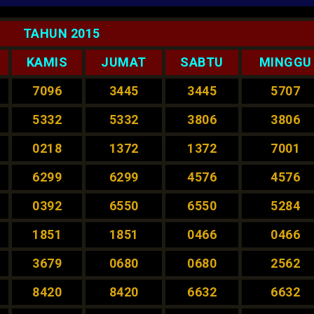
TAHUN 2015
KAMIS
JUMAT
SABTU
MINGGU
7096
3445
3445
5707
5332
5332
3806
3806
0218
1372
1372
7001
6299
6299
4576
4576
0392
6550
6550
5284
1851
1851
0466
0466
3679
0680
0680
2562
8420
8420
6632
6632