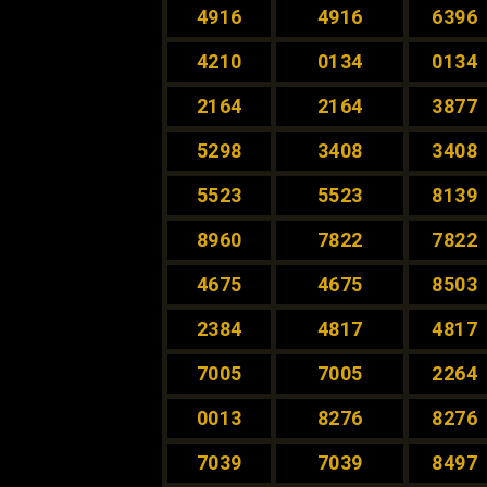
4916
4916
6396
4210
0134
0134
2164
2164
3877
5298
3408
3408
5523
5523
8139
8960
7822
7822
4675
4675
8503
2384
4817
4817
7005
7005
2264
0013
8276
8276
7039
7039
8497