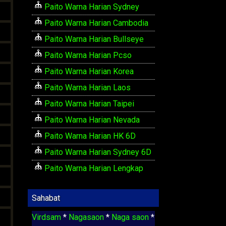
Paito Warna Harian Sydney
Paito Warna Harian Cambodia
Paito Warna Harian Bullseye
Paito Warna Harian Pcso
Paito Warna Harian Korea
Paito Warna Harian Laos
Paito Warna Harian Taipei
Paito Warna Harian Nevada
Paito Warna Harian HK 6D
Paito Warna Harian Sydney 6D
Paito Warna Harian Lengkap
Sahabat
Virdsam
*
Nagasaon
*
Naga saon
*