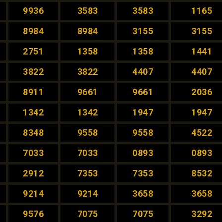
9936
3583
3583
1165
8984
8984
3155
3155
2751
1358
1358
1441
3822
3822
4407
4407
8911
9661
9661
2036
1342
1342
1947
1947
8348
9558
9558
4522
7033
7033
0893
0893
2912
7353
7353
8532
9214
9214
3658
3658
9576
7075
7075
3292