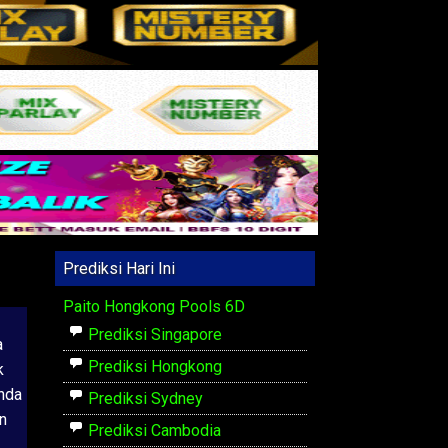
Prediksi Hari Ini
Paito Hongkong Pools 6D
Prediksi Singapore
a
Prediksi Hongkong
k
Anda
Prediksi Sydney
an
Prediksi Cambodia