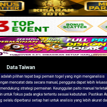
Data Taiwan
i adalah pilihan tepat bagi pemain togel yang ingin menganalisis
ngan mencatat data secara manual, pengguna dapat lebih leluas
k mendukung strategi permainan. Keunggulan paito manual terleta
n untuk fokus pada angka tertentu sesuai kebutuhan. Pastikan 
selalu diperbarui setiap hari untuk analisis yang lebih akurat d