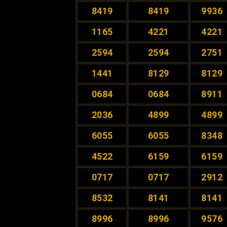
8419
8419
9936
1165
4221
4221
2594
2594
2751
1441
8129
8129
0684
0684
8911
2036
4899
4899
6055
6055
8348
4522
6159
6159
0717
0717
2912
8532
8141
8141
8996
8996
9576