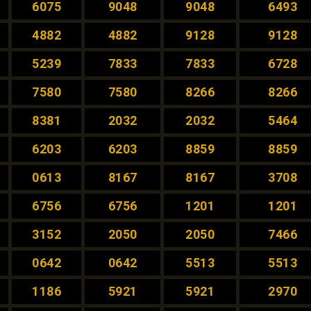
6075
9048
9048
6493
4882
4882
9128
9128
5239
7833
7833
6728
7580
7580
8266
8266
8381
2032
2032
5464
6203
6203
8859
8859
0613
8167
8167
3708
6756
6756
1201
1201
3152
2050
2050
7466
0642
0642
5513
5513
1186
5921
5921
2970