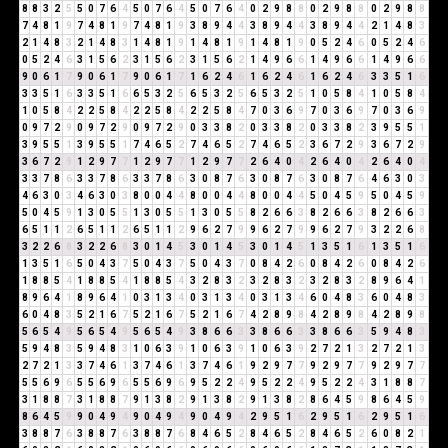
8
8
3
2
5
5
0
7
6
4
5
0
7
6
4
5
0
7
6
4
0
2
9
8
8
0
2
9
8
8
0
2
9
8
8
7
4
8
1
9
7
4
8
1
9
7
4
8
1
9
3
8
9
4
4
3
8
9
4
4
3
8
9
4
4
2
1
4
8
3
2
1
4
8
3
2
1
4
8
3
1
4
8
1
9
1
4
8
1
9
1
4
8
1
9
0
5
2
4
6
0
5
2
4
6
0
5
2
4
6
3
1
5
6
2
3
1
5
6
2
3
1
5
6
2
1
4
9
6
6
1
4
9
6
6
1
4
9
6
6
9
0
6
1
7
9
0
6
1
7
9
0
6
1
7
1
6
2
4
6
1
6
2
4
6
1
6
2
4
6
3
3
5
1
6
3
3
5
1
6
3
3
5
1
6
6
5
3
2
5
6
5
3
2
5
6
5
3
2
5
1
0
5
8
4
1
0
5
8
4
1
0
5
8
4
2
2
5
8
4
2
2
5
8
4
2
2
5
8
4
7
0
3
6
9
7
0
3
6
9
7
0
3
6
9
0
9
7
2
9
0
9
7
2
9
0
9
7
2
9
0
3
3
8
2
0
3
3
8
2
0
3
3
8
2
3
9
5
5
1
3
9
5
5
1
3
9
5
5
1
7
4
6
5
2
7
4
6
5
2
7
4
6
5
2
3
6
7
2
9
3
6
7
2
9
3
6
7
2
9
1
2
9
7
7
1
2
9
7
7
1
2
9
7
7
2
6
4
0
4
2
6
4
0
4
2
6
4
0
4
3
3
7
8
6
3
3
7
8
6
3
3
7
8
6
3
0
8
7
6
3
0
8
7
6
3
0
8
7
6
4
6
3
0
3
4
6
3
0
3
4
6
3
0
3
8
0
0
4
4
8
0
0
4
4
8
0
0
4
4
5
0
4
5
9
5
0
4
5
9
5
0
4
5
9
1
3
0
5
5
1
3
0
5
5
1
3
0
5
5
8
2
6
6
3
8
2
6
6
3
8
2
6
6
3
6
5
1
1
2
6
5
1
1
2
6
5
1
1
2
9
6
2
7
9
9
6
2
7
9
9
6
2
7
9
3
2
2
6
8
3
2
2
6
8
3
2
2
6
8
3
0
1
4
5
3
0
1
4
5
3
0
1
4
5
1
3
5
1
6
1
3
5
1
6
1
3
5
1
6
5
0
4
3
7
5
0
4
3
7
5
0
4
3
7
0
8
4
2
6
0
8
4
2
6
0
8
4
2
6
1
8
8
5
4
1
8
8
5
4
1
8
8
5
4
3
2
8
3
2
3
2
8
3
2
3
2
8
3
2
8
9
6
4
1
8
9
6
4
1
8
9
6
4
1
0
3
1
3
4
0
3
1
3
4
0
3
1
3
4
6
0
4
8
3
6
0
4
8
3
6
0
4
8
3
5
2
1
6
7
5
2
1
6
7
5
2
1
6
7
4
2
8
9
8
4
2
8
9
8
4
2
8
9
8
5
6
5
4
9
5
6
5
4
9
5
6
5
4
9
3
8
6
6
3
3
8
6
6
3
3
8
6
6
3
5
9
4
8
3
5
9
4
8
3
5
9
4
8
3
1
0
6
3
9
1
0
6
3
9
1
0
6
3
9
2
7
2
1
3
2
7
2
1
3
2
7
2
1
3
3
7
4
6
1
3
7
4
6
1
3
7
4
6
1
9
2
9
7
7
9
2
9
7
7
9
2
9
7
7
5
5
6
9
6
5
5
6
9
6
5
5
6
9
6
9
5
2
2
4
9
5
2
2
4
9
5
2
2
4
3
1
8
8
7
3
1
8
8
7
3
1
8
8
7
9
1
3
8
2
9
1
3
8
2
9
1
3
8
2
8
6
4
5
9
8
6
4
5
9
8
6
4
5
9
9
0
4
9
4
9
0
4
9
4
9
0
4
9
4
2
9
5
1
6
2
9
5
1
6
2
9
5
1
6
3
8
8
7
6
3
8
8
7
6
3
8
8
7
6
8
4
6
5
2
8
4
6
5
2
8
4
6
5
2
6
0
8
2
1