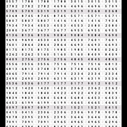
0
5
5
7
3
1
7
8
8
7
1
7
8
8
7
1
7
8
8
7
3
0
1
5
6
3
0
1
5
6
3
0
1
5
6
2
7
8
2
1
2
7
8
2
1
2
7
8
2
1
4
6
9
6
6
4
6
9
6
6
4
6
9
6
6
5
7
0
9
9
5
7
0
9
9
5
7
0
9
9
5
3
1
9
1
5
3
1
9
1
5
3
1
9
1
0
3
6
8
5
0
3
6
8
5
0
3
6
8
5
8
7
4
5
9
8
7
4
5
9
8
7
4
5
9
5
5
7
1
8
5
5
7
1
8
5
5
7
1
8
5
8
0
7
7
5
8
0
7
7
5
8
0
7
7
1
4
1
6
7
1
4
1
6
7
1
4
1
6
7
7
9
3
4
7
7
9
3
4
7
7
9
3
4
7
4
5
5
3
8
4
5
5
3
8
4
5
5
3
8
2
0
8
0
8
2
0
8
0
8
2
0
8
0
8
3
6
7
7
5
3
6
7
7
5
3
6
7
7
5
6
9
5
5
1
6
9
5
5
1
6
9
5
5
1
8
1
3
6
9
8
1
3
6
9
8
1
3
6
9
9
0
8
4
3
9
0
8
4
3
9
0
8
4
3
9
6
9
0
9
9
6
9
0
9
9
6
9
0
9
4
5
3
0
3
4
5
3
0
3
4
5
3
0
3
7
6
0
1
1
7
6
0
1
1
7
6
0
1
1
2
8
6
4
1
2
8
6
4
1
2
8
6
4
1
6
6
9
3
3
6
6
9
3
3
6
6
9
3
3
8
1
7
5
3
8
1
7
5
3
8
1
7
5
3
1
9
8
5
4
1
9
8
5
4
1
9
8
5
4
0
2
6
2
8
0
2
6
2
8
0
2
6
2
8
5
1
6
0
6
5
1
6
0
6
5
1
6
0
6
8
4
0
9
9
8
4
0
9
9
8
4
0
9
9
2
7
5
6
2
2
7
5
6
2
2
7
5
6
2
4
8
4
5
9
4
8
4
5
9
4
8
4
5
9
3
5
5
6
2
3
5
5
6
2
3
5
5
6
2
7
5
1
6
7
7
5
1
6
7
7
5
1
6
7
6
8
1
3
4
6
8
1
3
4
6
8
1
3
4
3
7
4
8
3
3
7
4
8
3
3
7
4
8
3
6
0
6
5
2
6
0
6
5
2
6
0
6
5
2
7
9
1
4
5
7
9
1
4
5
7
9
1
4
5
2
3
3
4
7
2
3
3
4
7
2
3
3
4
7
2
4
9
0
9
2
4
9
0
9
2
4
9
0
9
6
3
1
9
1
6
3
1
9
1
6
3
1
9
1
3
5
3
6
9
3
5
3
6
9
3
5
3
6
9
0
1
7
7
5
0
1
7
7
5
0
1
7
7
5
9
0
1
2
3
9
0
1
2
3
9
0
1
2
3
1
4
2
0
2
1
4
2
0
2
1
4
2
0
2
2
3
6
2
8
2
3
6
2
8
2
3
6
2
8
1
8
4
0
4
1
8
4
0
4
1
8
4
0
4
4
9
2
2
4
4
9
2
2
4
4
9
2
2
4
9
8
3
9
3
9
8
3
9
3
9
8
3
9
3
5
6
8
4
3
5
6
8
4
3
5
6
8
4
3
6
4
5
3
8
6
4
5
3
8
6
4
5
3
8
6
1
9
9
9
6
1
9
9
9
6
1
9
9
9
4
6
6
5
2
4
6
6
5
2
4
6
6
5
2
0
0
9
7
7
0
0
9
7
7
0
0
9
7
7
1
5
2
1
3
1
5
2
1
3
1
5
2
1
3
0
4
1
5
6
0
4
1
5
6
0
4
1
5
6
2
3
0
6
6
2
3
0
6
6
2
3
0
6
6
9
0
7
8
6
9
0
7
8
6
9
0
7
8
6
2
3
9
5
5
2
3
9
5
5
2
3
9
5
5
3
6
4
6
1
3
6
4
6
1
3
6
4
6
1
7
0
9
1
1
7
0
9
1
1
7
0
9
1
1
4
9
6
5
2
4
9
6
5
2
4
9
6
5
2
6
2
9
6
6
6
2
9
6
6
6
2
9
6
6
8
1
6
3
9
8
1
6
3
9
8
1
6
3
9
1
9
0
0
0
1
9
0
0
0