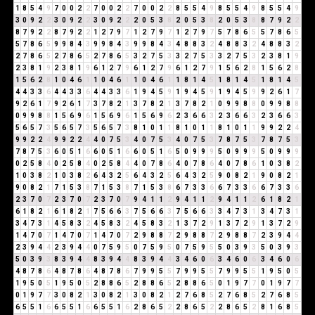
1
8
5
4
9
7
0
0
2
2
7
0
0
2
2
7
0
0
2
2
8
5
5
4
9
8
5
5
4
9
8
5
5
4
9
3
0
9
2
2
3
0
9
2
2
3
0
9
2
2
2
0
5
3
8
2
0
5
3
8
2
0
5
3
8
8
7
9
2
2
8
7
9
2
2
8
7
9
2
2
1
2
7
9
7
1
2
7
9
7
1
2
7
9
7
5
7
8
6
5
5
7
8
6
5
5
7
8
6
5
9
9
8
4
3
9
9
8
4
3
9
9
8
4
3
4
8
8
3
2
4
8
8
3
2
4
8
8
3
2
2
7
8
6
5
2
7
8
6
5
2
7
8
6
5
3
2
7
5
3
3
2
7
5
3
3
2
7
5
3
2
3
8
1
9
2
3
8
1
9
2
3
8
1
9
6
1
2
7
9
6
1
2
7
9
6
1
2
7
9
1
5
6
2
8
1
5
6
2
8
1
5
6
2
8
1
0
4
6
1
1
0
4
6
1
1
0
4
6
1
1
8
1
4
5
1
8
1
4
5
1
8
1
4
5
4
4
3
3
6
4
4
3
3
6
4
4
3
3
6
1
9
4
5
9
1
9
4
5
9
1
9
4
5
9
9
2
6
1
7
9
2
6
1
7
9
2
6
1
7
3
7
8
2
1
3
7
8
2
1
3
7
8
2
1
0
9
9
8
8
0
9
9
8
8
0
9
9
8
8
1
5
6
9
6
1
5
6
9
6
1
5
6
9
6
2
3
6
6
3
2
3
6
6
3
2
3
6
6
3
5
6
5
7
3
5
6
5
7
3
5
6
5
7
3
8
1
0
1
1
8
1
0
1
1
8
1
0
1
1
9
9
2
2
4
9
9
2
2
4
9
9
2
2
4
4
0
7
5
3
4
0
7
5
3
4
0
7
5
3
7
8
7
5
3
7
8
7
5
3
7
8
7
5
3
6
0
5
1
6
6
0
5
1
6
6
0
5
1
6
5
0
9
9
9
5
0
9
9
9
5
0
9
9
9
0
2
5
8
4
0
2
5
8
4
0
2
5
8
4
4
0
7
8
6
4
0
7
8
6
4
0
7
8
6
1
0
3
8
2
1
0
3
8
2
1
0
3
8
2
6
4
3
2
5
6
4
3
2
5
6
4
3
2
5
9
0
8
2
1
9
0
8
2
1
9
0
8
2
1
7
1
5
3
8
7
1
5
3
8
7
1
5
3
8
6
7
3
3
6
6
7
3
3
6
6
7
3
3
6
2
3
7
0
7
2
3
7
0
7
2
3
7
0
7
9
4
1
1
2
9
4
1
1
2
9
4
1
1
2
6
1
8
2
1
6
1
8
2
1
6
1
8
2
1
7
5
6
6
3
7
5
6
6
3
7
5
6
6
3
3
4
7
3
1
3
4
7
3
1
3
4
7
3
1
4
5
8
3
2
4
5
8
3
2
4
5
8
3
2
1
3
7
2
9
1
3
7
2
9
1
3
7
2
9
1
4
7
0
7
1
4
7
0
7
1
4
7
0
7
2
9
8
8
7
2
9
8
8
7
2
9
8
8
7
2
3
9
4
4
2
3
9
4
4
2
3
9
4
4
0
7
5
9
5
0
7
5
9
5
0
7
5
9
5
5
0
3
9
3
5
0
3
9
3
5
0
3
9
3
8
3
9
4
4
8
3
9
4
4
8
3
9
4
4
3
4
6
0
6
3
4
6
0
6
3
4
6
0
6
4
8
7
8
6
4
8
7
8
6
4
8
7
8
6
7
9
9
5
5
7
9
9
5
5
7
9
9
5
5
1
9
5
0
5
1
9
5
0
5
1
9
5
0
5
2
8
8
6
5
2
8
8
6
5
2
8
8
6
5
0
1
9
7
7
0
1
9
7
7
0
1
9
7
7
3
0
8
2
1
3
0
8
2
1
3
0
8
2
1
2
7
6
8
5
2
7
6
8
5
2
7
6
8
5
6
5
5
1
6
6
5
5
1
6
6
5
5
1
6
2
8
6
5
2
2
8
6
5
2
2
8
6
5
2
8
1
6
8
5