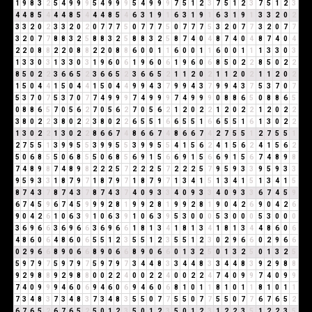
1
9
8
3
2
5
4
9
9
9
5
4
9
9
9
5
4
9
9
9
7
5
1
2
3
7
5
1
2
3
7
5
1
2
3
4
4
8
5
4
4
4
8
5
4
4
4
8
5
4
6
3
1
9
1
6
3
1
9
1
6
3
1
9
1
3
3
2
0
2
3
3
2
0
2
3
3
2
0
2
0
7
7
7
5
0
7
7
7
5
0
7
7
7
5
3
2
0
7
7
3
2
0
7
7
3
2
0
7
7
8
8
3
2
5
8
8
3
2
5
8
8
3
2
5
8
7
4
0
4
8
7
4
0
4
8
7
4
0
4
2
2
0
8
8
2
2
0
8
8
2
2
0
8
8
6
0
0
1
1
6
0
0
1
1
6
0
0
1
1
1
3
3
0
3
1
3
3
0
3
1
3
3
0
3
1
9
6
0
6
1
9
6
0
6
1
9
6
0
6
8
5
0
2
2
8
5
0
2
2
8
5
0
2
2
3
6
6
5
2
3
6
6
5
2
3
6
6
5
2
1
1
2
0
2
1
1
2
0
2
1
1
2
0
2
1
5
0
4
4
1
5
0
4
4
1
5
0
4
4
9
9
4
3
7
9
9
4
3
7
9
9
4
3
7
5
3
7
0
7
5
3
7
0
7
5
3
7
0
7
7
4
9
9
9
7
4
9
9
9
7
4
9
9
9
0
8
8
6
5
0
8
8
6
5
0
8
8
6
5
7
0
5
6
2
7
0
5
6
2
7
0
5
6
2
1
2
0
2
2
1
2
0
2
2
1
2
0
2
2
3
8
0
2
2
3
8
0
2
2
3
8
0
2
2
6
5
5
1
6
6
5
5
1
6
6
5
5
1
6
1
3
0
2
2
1
3
0
2
2
1
3
0
2
2
8
6
6
7
4
8
6
6
7
4
8
6
6
7
4
2
7
5
5
1
2
7
5
5
1
2
7
5
5
1
3
9
9
5
5
3
9
9
5
5
3
9
9
5
5
4
1
5
6
2
4
1
5
6
2
4
1
5
6
2
5
0
6
8
5
5
0
6
8
5
5
0
6
8
5
6
9
1
5
6
6
9
1
5
6
6
9
1
5
6
7
4
8
9
8
7
4
8
9
8
7
4
8
9
8
2
2
2
5
7
2
2
2
5
7
2
2
2
5
7
9
5
9
3
3
9
5
9
3
3
9
5
9
3
3
1
8
7
9
7
1
8
7
9
7
1
8
7
9
7
1
3
4
1
5
1
3
4
1
5
1
3
4
1
5
8
7
4
3
7
8
7
4
3
7
8
7
4
3
7
4
0
9
3
3
4
0
9
3
3
4
0
9
3
3
6
7
4
5
9
6
7
4
5
9
6
7
4
5
9
9
9
2
8
1
9
9
2
8
1
9
9
2
8
1
9
0
4
2
6
9
0
4
2
6
9
0
4
2
6
1
0
6
3
9
1
0
6
3
9
1
0
6
3
9
5
3
0
0
0
5
3
0
0
0
5
3
0
0
0
3
6
9
6
6
3
6
9
6
6
3
6
9
6
6
1
8
1
3
4
1
8
1
3
4
1
8
1
3
4
4
8
6
0
6
4
8
6
0
6
4
8
6
0
6
5
5
1
2
3
5
5
1
2
3
5
5
1
2
3
0
2
9
6
6
0
2
9
6
6
0
2
9
6
6
8
9
0
6
6
8
9
0
6
6
8
9
0
6
6
0
1
3
2
5
0
1
3
2
5
0
1
3
2
5
5
9
7
9
7
5
9
7
9
7
5
9
7
9
7
3
4
4
8
3
3
4
4
8
3
3
4
4
8
3
9
2
9
8
8
9
2
9
8
8
9
2
9
8
8
0
0
2
2
4
0
0
2
2
4
0
0
2
2
4
7
4
0
9
9
7
4
0
9
9
7
4
0
9
9
9
4
6
0
6
9
4
6
0
6
9
4
6
0
6
8
1
0
1
1
8
1
0
1
1
8
1
0
1
1
7
3
4
8
3
7
3
4
8
3
7
3
4
8
3
5
5
0
7
7
5
5
0
7
7
5
5
0
7
7
6
7
6
5
2
6
7
6
5
2
6
7
6
5
2
5
0
1
2
3
5
0
1
2
3
5
0
1
2
3
1
2
2
3
5
1
2
2
3
5