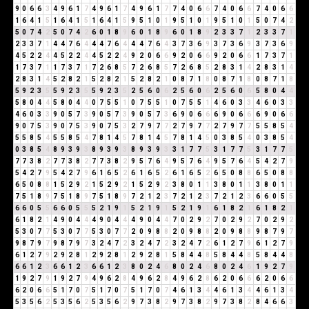
9
0
6
6
3
4
9
6
1
7
4
9
6
1
7
4
9
6
1
7
7
4
0
6
6
7
4
0
6
6
7
4
0
6
6
1
6
4
1
5
1
6
4
1
5
1
6
4
1
5
9
5
1
0
1
9
5
1
0
1
9
5
1
0
1
5
0
7
4
2
5
0
7
4
2
5
0
7
4
2
6
0
1
8
9
6
0
1
8
9
6
0
1
8
9
2
3
3
7
1
2
3
3
7
1
2
3
3
7
1
4
4
7
6
4
4
4
7
6
4
4
4
7
6
4
3
7
3
6
9
3
7
3
6
9
3
7
3
6
9
4
5
2
2
4
4
5
2
2
4
4
5
2
2
4
9
2
0
6
6
9
2
0
6
6
9
2
0
6
6
1
7
3
7
1
1
7
3
7
1
1
7
3
7
1
7
2
6
8
5
7
2
6
8
5
7
2
6
8
5
2
8
3
1
4
2
8
3
1
4
2
8
3
1
4
5
2
8
2
1
5
2
8
2
1
5
2
8
2
1
0
8
7
1
8
0
8
7
1
8
0
8
7
1
8
5
9
2
3
5
5
9
2
3
5
5
9
2
3
5
2
5
6
0
6
2
5
6
0
6
2
5
6
0
6
5
8
0
4
4
5
8
0
4
4
5
8
0
4
4
0
7
5
5
1
0
7
5
5
1
0
7
5
5
1
4
6
0
3
3
4
6
0
3
3
4
6
0
3
3
9
0
5
7
3
9
0
5
7
3
9
0
5
7
3
6
9
0
6
6
6
9
0
6
6
6
9
0
6
6
9
0
7
5
3
9
0
7
5
3
9
0
7
5
3
2
7
9
7
7
2
7
9
7
7
2
7
9
7
7
5
5
8
5
4
5
5
8
5
4
5
5
8
5
4
7
8
1
4
5
7
8
1
4
5
7
8
1
4
5
0
3
8
5
4
0
3
8
5
4
0
3
8
5
4
8
9
3
9
3
8
9
3
9
3
8
9
3
9
3
3
1
7
7
5
3
1
7
7
5
3
1
7
7
5
7
7
3
8
2
7
7
3
8
2
7
7
3
8
2
9
5
7
6
4
9
5
7
6
4
9
5
7
6
4
5
4
2
7
9
5
4
2
7
9
5
4
2
7
9
6
1
6
5
2
6
1
6
5
2
6
1
6
5
2
6
5
0
8
8
6
5
0
8
8
6
5
0
8
8
1
5
2
9
2
1
5
2
9
2
1
5
2
9
2
3
8
0
1
1
3
8
0
1
1
3
8
0
1
1
7
5
1
8
9
7
5
1
8
9
7
5
1
8
9
7
2
1
2
3
7
2
1
2
3
7
2
1
2
3
6
6
0
5
5
6
6
0
5
5
6
6
0
5
5
5
2
1
9
1
5
2
1
9
1
5
2
1
9
1
6
1
8
2
1
6
1
8
2
1
6
1
8
2
1
4
9
0
4
4
4
9
0
4
4
4
9
0
4
4
7
0
2
9
2
7
0
2
9
2
7
0
2
9
2
5
3
0
7
7
5
3
0
7
7
5
3
0
7
7
2
0
9
8
8
2
0
9
8
8
2
0
9
8
8
9
8
7
9
7
9
8
7
9
7
9
8
7
9
7
3
2
4
7
2
3
2
4
7
2
3
2
4
7
2
6
1
2
7
9
6
1
2
7
9
6
1
2
7
9
2
9
2
8
1
2
9
2
8
1
2
9
2
8
1
5
8
4
4
8
5
8
4
4
8
5
8
4
4
8
6
6
1
2
3
6
6
1
2
3
6
6
1
2
3
8
0
2
4
6
8
0
2
4
6
8
0
2
4
6
1
9
2
7
9
1
9
2
7
9
1
9
2
7
9
4
9
6
2
8
4
9
6
2
8
4
9
6
2
8
6
2
0
6
6
6
2
0
6
6
6
2
0
6
6
5
1
7
0
7
5
1
7
0
7
5
1
7
0
7
4
6
1
3
4
4
6
1
3
4
4
6
1
3
4
5
3
5
6
2
5
3
5
6
2
5
3
5
6
2
9
7
3
8
2
9
7
3
8
2
9
7
3
8
2
8
4
6
6
3