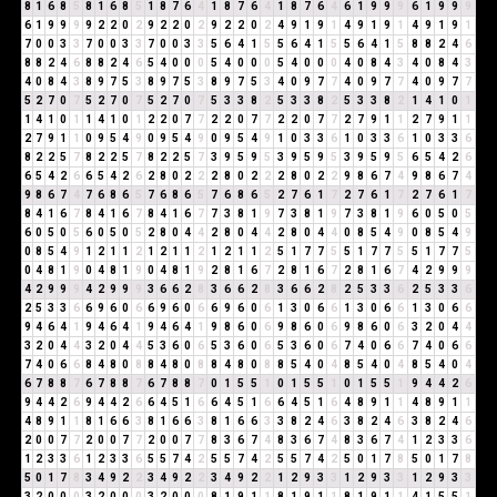
8
1
6
8
5
8
1
6
8
5
1
8
7
6
4
1
8
7
6
4
1
8
7
6
4
6
1
9
9
9
6
1
9
9
9
6
1
9
9
9
9
2
2
0
2
9
2
2
0
2
9
2
2
0
2
4
9
1
9
1
4
9
1
9
1
4
9
1
9
1
7
0
0
3
3
7
0
0
3
3
7
0
0
3
3
5
6
4
1
5
5
6
4
1
5
5
6
4
1
5
8
8
2
4
6
8
8
2
4
6
8
8
2
4
6
5
4
0
0
0
5
4
0
0
0
5
4
0
0
0
4
0
8
4
3
4
0
8
4
3
4
0
8
4
3
8
9
7
5
3
8
9
7
5
3
8
9
7
5
3
4
0
9
7
7
4
0
9
7
7
4
0
9
7
7
5
2
7
0
7
5
2
7
0
7
5
2
7
0
7
5
3
3
8
2
5
3
3
8
2
5
3
3
8
2
1
4
1
0
1
1
4
1
0
1
1
4
1
0
1
2
2
0
7
7
2
2
0
7
7
2
2
0
7
7
2
7
9
1
1
2
7
9
1
1
2
7
9
1
1
0
9
5
4
9
0
9
5
4
9
0
9
5
4
9
1
0
3
3
6
1
0
3
3
6
1
0
3
3
6
8
2
2
5
7
8
2
2
5
7
8
2
2
5
7
3
9
5
9
5
3
9
5
9
5
3
9
5
9
5
6
5
4
2
6
6
5
4
2
6
6
5
4
2
6
2
8
0
2
2
2
8
0
2
2
2
8
0
2
2
9
8
6
7
4
9
8
6
7
4
9
8
6
7
4
7
6
8
6
5
7
6
8
6
5
7
6
8
6
5
2
7
6
1
7
2
7
6
1
7
2
7
6
1
7
8
4
1
6
7
8
4
1
6
7
8
4
1
6
7
7
3
8
1
9
7
3
8
1
9
7
3
8
1
9
6
0
5
0
5
6
0
5
0
5
6
0
5
0
5
2
8
0
4
4
2
8
0
4
4
2
8
0
4
4
0
8
5
4
9
0
8
5
4
9
0
8
5
4
9
1
2
1
1
2
1
2
1
1
2
1
2
1
1
2
5
1
7
7
5
5
1
7
7
5
5
1
7
7
5
0
4
8
1
9
0
4
8
1
9
0
4
8
1
9
2
8
1
6
7
2
8
1
6
7
2
8
1
6
7
4
2
9
9
9
4
2
9
9
9
4
2
9
9
9
3
6
6
2
8
3
6
6
2
8
3
6
6
2
8
2
5
3
3
6
2
5
3
3
6
2
5
3
3
6
6
9
6
0
6
6
9
6
0
6
6
9
6
0
6
1
3
0
6
6
1
3
0
6
6
1
3
0
6
6
9
4
6
4
1
9
4
6
4
1
9
4
6
4
1
9
8
6
0
6
9
8
6
0
6
9
8
6
0
6
3
2
0
4
4
3
2
0
4
4
3
2
0
4
4
5
3
6
0
6
5
3
6
0
6
5
3
6
0
6
7
4
0
6
6
7
4
0
6
6
7
4
0
6
6
8
4
8
0
8
8
4
8
0
8
8
4
8
0
8
8
5
4
0
4
8
5
4
0
4
8
5
4
0
4
6
7
8
8
7
6
7
8
8
7
6
7
8
8
7
0
1
5
5
1
0
1
5
5
1
0
1
5
5
1
9
4
4
2
6
9
4
4
2
6
9
4
4
2
6
6
4
5
1
6
6
4
5
1
6
6
4
5
1
6
4
8
9
1
1
4
8
9
1
1
4
8
9
1
1
8
1
6
6
3
8
1
6
6
3
8
1
6
6
3
3
8
2
4
6
3
8
2
4
6
3
8
2
4
6
2
0
0
7
7
2
0
0
7
7
2
0
0
7
7
8
3
6
7
4
8
3
6
7
4
8
3
6
7
4
1
2
3
3
6
1
2
3
3
6
1
2
3
3
6
5
5
7
4
2
5
5
7
4
2
5
5
7
4
2
5
0
1
7
8
5
0
1
7
8
5
0
1
7
8
3
4
9
2
2
3
4
9
2
2
3
4
9
2
2
1
2
9
3
3
1
2
9
3
3
1
2
9
3
3
3
2
0
0
0
3
2
0
0
0
3
2
0
0
0
8
1
9
1
1
8
1
9
1
1
8
1
9
1
1
4
1
5
5
1