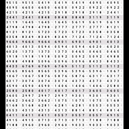
9
5
1
5
6
9
5
1
5
6
5
4
1
9
1
5
4
1
9
1
5
4
1
9
1
4
0
9
5
5
4
0
9
5
5
4
0
9
5
5
6
6
5
0
5
6
6
5
0
5
6
6
5
0
5
0
9
2
2
4
0
9
2
2
4
0
9
2
2
4
4
2
1
5
6
4
2
1
5
6
4
2
1
5
6
2
9
1
8
9
2
9
1
8
9
2
9
1
8
9
2
4
4
1
5
2
4
4
1
5
2
4
4
1
5
0
8
4
8
3
0
8
4
8
3
0
8
4
8
3
3
1
1
9
1
3
1
1
9
1
3
1
1
9
1
1
6
4
5
9
1
6
4
5
9
1
6
4
5
9
5
6
1
9
1
5
6
1
9
1
5
6
1
9
1
4
7
9
8
8
4
7
9
8
8
4
7
9
8
8
2
7
7
7
5
2
7
7
7
5
2
7
7
7
5
8
1
2
1
3
8
1
2
1
3
8
1
2
1
3
5
7
2
3
5
5
7
2
3
5
5
7
2
3
5
0
3
5
8
4
0
3
5
8
4
0
3
5
8
4
8
3
4
9
4
8
3
4
9
4
8
3
4
9
4
7
1
2
4
6
7
1
2
4
6
7
1
2
4
6
9
6
6
4
1
9
6
6
4
1
9
6
6
4
1
6
9
0
1
1
6
9
0
1
1
6
9
0
1
1
4
0
1
3
4
4
0
1
3
4
4
0
1
3
4
0
5
9
4
4
0
5
9
4
4
0
5
9
4
4
6
0
2
0
2
6
0
2
0
2
6
0
2
0
2
1
3
7
3
1
1
3
7
3
1
1
3
7
3
1
0
4
6
5
2
0
4
6
5
2
0
4
6
5
2
1
9
1
8
9
1
9
1
8
9
1
9
1
8
9
5
0
9
2
2
5
0
9
2
2
5
0
9
2
2
4
9
8
8
7
4
9
8
8
7
4
9
8
8
7
5
0
9
6
6
5
0
9
6
6
5
0
9
6
6
8
4
3
3
6
8
4
3
3
6
8
4
3
3
6
6
7
6
9
6
6
7
6
9
6
6
7
6
9
6
5
1
1
2
3
5
1
1
2
3
5
1
1
2
3
8
5
6
5
2
8
5
6
5
2
8
5
6
5
2
5
3
9
6
6
5
3
9
6
6
5
3
9
6
6
1
0
6
7
4
1
0
6
7
4
1
0
6
7
4
5
8
7
6
4
5
8
7
6
4
5
8
7
6
4
6
3
1
7
8
6
3
1
7
8
6
3
1
7
8
3
0
7
4
2
3
0
7
4
2
3
0
7
4
2
4
3
7
3
1
4
3
7
3
1
4
3
7
3
1
4
5
9
0
9
4
5
9
0
9
4
5
9
0
9
1
4
0
6
6
1
4
0
6
6
1
4
0
6
6
2
5
8
0
8
2
5
8
0
8
2
5
8
0
8
4
0
1
7
8
4
0
1
7
8
4
0
1
7
8
3
6
0
5
5
3
6
0
5
5
3
6
0
5
5
2
9
9
7
7
2
9
9
7
7
2
9
9
7
7
9
3
0
1
1
9
3
0
1
1
9
3
0
1
1
3
6
6
2
8
3
6
6
2
8
3
6
6
2
8
1
0
7
5
3
1
0
7
5
3
1
0
7
5
3
5
1
6
8
5
5
1
6
8
5
5
1
6
8
5
6
2
8
1
9
6
2
8
1
9
6
2
8
1
9
0
5
5
3
8
0
5
5
3
8
0
5
5
3
8
4
3
1
3
4
4
3
1
3
4
4
3
1
3
4
8
8
1
4
5
8
8
1
4
5
8
8
1
4
5
0
4
1
1
2
0
4
1
1
2
0
4
1
1
2
0
5
5
7
3
0
5
5
7
3
0
5
5
7
3
4
9
1
5
6
4
9
1
5
6
4
9
1
5
6
0
7
1
3
4
0
7
1
3
4
0
7
1
3
4
7
1
8
8
7
7
1
8
8
7
7
1
8
8
7
2
9
6
0
6
2
9
6
0
6
2
9
6
0
6
9
0
3
3
6
9
0
3
3
6
9
0
3
3
6