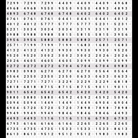
7
2
9
9
9
7
2
9
9
9
7
2
9
9
9
4
4
0
9
9
4
4
0
9
9
4
4
0
9
9
4
9
6
8
5
4
9
6
8
5
4
9
6
8
5
9
5
5
0
5
9
5
5
0
5
9
5
5
0
5
4
8
9
3
3
4
8
9
3
3
4
8
9
3
3
6
7
4
8
3
6
7
4
8
3
6
7
4
8
3
6
4
0
2
2
6
4
0
2
2
6
4
0
2
2
0
7
6
1
7
0
7
6
1
7
0
7
6
1
7
0
4
4
1
5
0
4
4
1
5
0
4
4
1
5
4
0
1
2
3
4
0
1
2
3
4
0
1
2
3
5
7
7
7
5
5
7
7
7
5
5
7
7
7
5
5
2
3
1
4
5
2
3
1
4
5
2
3
1
4
3
0
3
4
7
3
0
3
4
7
3
0
3
4
7
3
3
1
9
1
3
3
1
9
1
3
3
1
9
1
0
9
8
8
7
0
9
8
8
7
0
9
8
8
7
5
8
1
5
6
5
8
1
5
6
5
8
1
5
6
3
9
5
6
2
3
9
5
6
2
3
9
5
6
2
5
8
8
3
2
5
8
8
3
2
5
8
8
3
2
2
5
7
1
8
2
5
7
1
8
2
5
7
1
8
7
1
9
9
9
7
1
9
9
9
7
1
9
9
9
1
6
8
3
2
1
6
8
3
2
1
6
8
3
2
4
1
3
2
5
4
1
3
2
5
4
1
3
2
5
9
9
3
0
3
9
9
3
0
3
9
9
3
0
3
9
5
2
0
2
9
5
2
0
2
9
5
2
0
2
3
0
0
2
2
3
0
0
2
2
3
0
0
2
2
2
0
2
6
8
2
0
2
6
8
2
0
2
6
8
4
6
0
5
5
4
6
0
5
5
4
6
0
5
5
3
0
9
9
9
3
0
9
9
9
3
0
9
9
9
0
2
7
2
9
0
2
7
2
9
0
2
7
2
9
6
7
0
4
4
6
7
0
4
4
6
7
0
4
4
0
9
8
3
2
0
9
8
3
2
0
9
8
3
2
6
2
7
0
7
6
2
7
0
7
6
2
7
0
7
0
5
6
4
1
0
5
6
4
1
0
5
6
4
1
2
3
5
0
5
2
3
5
0
5
2
3
5
0
5
0
6
3
3
6
0
6
3
3
6
0
6
3
3
6
7
2
7
1
8
7
2
7
1
8
7
2
7
1
8
3
2
2
9
2
3
2
2
9
2
3
2
2
9
2
6
8
1
8
9
6
8
1
8
9
6
8
1
8
9
8
7
1
5
6
8
7
1
5
6
8
7
1
5
6
9
0
1
1
2
9
0
1
1
2
9
0
1
1
2
6
5
4
2
6
6
5
4
2
6
6
5
4
2
6
5
4
2
0
2
5
4
2
0
2
5
4
2
0
2
5
8
8
0
8
5
8
8
0
8
5
8
8
0
8
4
5
9
2
2
4
5
9
2
2
4
5
9
2
2
5
0
9
4
4
5
0
9
4
4
5
0
9
4
4
1
4
4
9
4
1
4
4
9
4
1
4
4
9
4
6
9
0
4
4
6
9
0
4
4
6
9
0
4
4
5
7
2
0
2
5
7
2
0
2
5
7
2
0
2
7
8
9
8
8
7
8
9
8
8
7
8
9
8
8
9
9
4
9
4
9
9
4
9
4
9
9
4
9
4
9
8
4
6
1
9
8
4
6
1
9
8
4
6
1
4
4
9
3
3
4
4
9
3
3
4
4
9
3
3
1
1
1
6
7
1
1
1
6
7
1
1
1
6
7
6
7
9
3
3
6
7
9
3
3
6
7
9
3
3
6
1
6
6
3
6
1
6
6
3
6
1
6
6
3
2
2
6
5
2
2
2
6
5
2
2
2
6
5
2
4
7
3
5
8
4
7
3
5
8
4
7
3
5
8
1
5
3
3
6
1
5
3
3
6
1
5
3
3
6
8
6
1
3
4
8
6
1
3
4
8
6
1
3
4
9
5
1
2
3
9
5
1
2
3
9
5
1
2
3
1
9
8
3
2
1
9
8
3
2