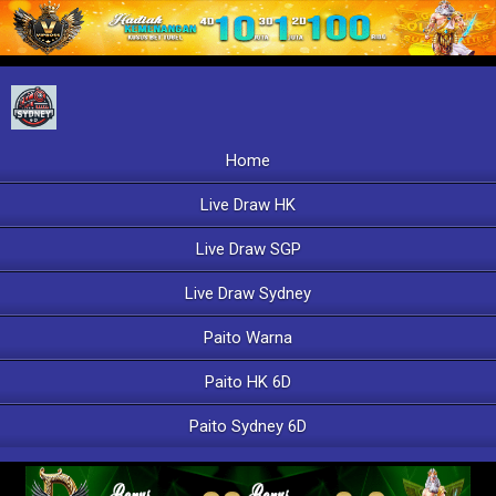
Home
Live Draw HK
Live Draw SGP
Live Draw Sydney
Paito Warna
Paito HK 6D
Paito Sydney 6D