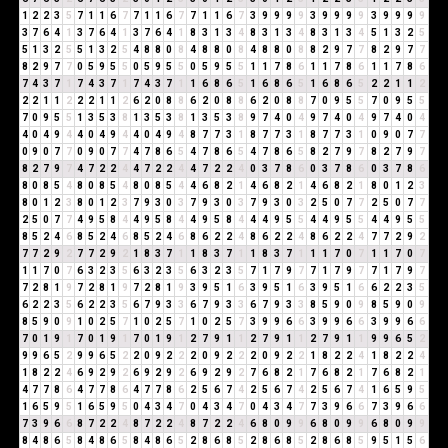
1
2
2
3
5
7
1
1
6
7
7
1
1
6
7
7
1
1
6
7
3
9
9
9
9
3
9
9
9
9
3
9
9
9
9
3
7
6
4
1
3
7
6
4
1
3
7
6
4
1
8
3
1
3
4
8
3
1
3
4
8
3
1
3
4
5
1
3
2
5
5
1
3
2
5
5
1
3
2
5
4
8
8
0
8
4
8
8
0
8
4
8
8
0
8
8
2
9
7
7
8
2
9
7
7
8
2
9
7
7
0
5
9
5
5
0
5
9
5
5
0
5
9
5
5
1
1
7
8
6
1
1
7
8
6
1
1
7
8
6
7
4
3
7
1
7
4
3
7
1
7
4
3
7
1
1
6
8
6
5
1
6
8
6
5
1
6
8
6
5
2
2
1
1
2
2
2
1
1
2
2
2
1
1
2
6
2
0
8
8
6
2
0
8
8
6
2
0
8
8
7
0
9
5
5
7
0
9
5
5
7
0
9
5
5
1
3
5
3
8
1
3
5
3
8
1
3
5
3
8
9
7
4
0
4
9
7
4
0
4
9
7
4
0
4
4
0
4
9
4
4
0
4
9
4
4
0
4
9
4
8
7
7
3
1
8
7
7
3
1
8
7
7
3
1
0
9
0
7
7
0
9
0
7
7
0
9
0
7
7
4
7
8
6
5
4
7
8
6
5
4
7
8
6
5
8
2
7
9
7
8
2
7
9
7
8
2
7
9
7
4
7
2
2
4
4
7
2
2
4
4
7
2
2
4
0
3
7
8
6
0
3
7
8
6
0
3
7
8
6
8
0
8
5
4
8
0
8
5
4
8
0
8
5
4
4
6
8
2
1
4
6
8
2
1
4
6
8
2
1
8
0
1
2
3
8
0
1
2
3
8
0
1
2
3
7
9
3
0
3
7
9
3
0
3
7
9
3
0
3
2
5
0
7
7
2
5
0
7
7
2
5
0
7
7
4
9
5
8
4
4
9
5
8
4
4
9
5
8
4
4
4
9
5
5
4
4
9
5
5
4
4
9
5
5
8
5
2
4
6
8
5
2
4
6
8
5
2
4
6
8
6
2
2
4
8
6
2
2
4
8
6
2
2
4
7
7
2
9
2
7
7
2
9
2
7
7
2
9
2
1
8
3
7
1
1
8
3
7
1
1
8
3
7
1
1
1
7
0
7
1
1
7
0
7
1
1
7
0
7
6
3
2
3
5
6
3
2
3
5
6
3
2
3
5
7
1
7
9
7
7
1
7
9
7
7
1
7
9
7
7
2
8
1
9
7
2
8
1
9
7
2
8
1
9
3
9
5
1
6
3
9
5
1
6
3
9
5
1
6
6
2
2
3
5
6
2
2
3
5
6
2
2
3
5
6
7
9
3
3
6
7
9
3
3
6
7
9
3
3
8
5
9
0
9
8
5
9
0
9
8
5
9
0
9
1
0
2
5
7
1
0
2
5
7
1
0
2
5
7
3
9
9
6
6
3
9
9
6
6
3
9
9
6
6
7
0
1
9
1
7
0
1
9
1
7
0
1
9
1
2
7
9
1
1
2
7
9
1
1
2
7
9
1
1
9
9
6
5
2
9
9
6
5
2
9
9
6
5
2
2
0
9
2
2
2
0
9
2
2
2
0
9
2
2
1
8
2
2
4
1
8
2
2
4
1
8
2
2
4
6
9
2
9
2
6
9
2
9
2
6
9
2
9
2
7
6
8
2
1
7
6
8
2
1
7
6
8
2
1
4
7
7
8
6
4
7
7
8
6
4
7
7
8
6
2
5
6
7
4
2
5
6
7
4
2
5
6
7
4
1
6
5
9
5
1
6
5
9
5
1
6
5
9
5
0
4
3
4
7
0
4
3
4
7
0
4
3
4
7
7
3
9
6
6
7
3
9
6
6
7
3
9
6
6
8
7
2
2
4
8
7
2
2
4
8
7
2
2
4
6
8
0
9
9
6
8
0
9
9
6
8
0
9
9
8
4
8
6
5
8
4
8
6
5
8
4
8
6
5
2
8
6
8
5
2
8
6
8
5
2
8
6
8
5
9
5
1
5
6