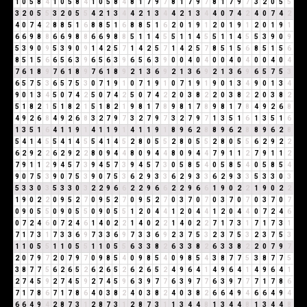
1
0
5
8
4
1
0
5
8
4
1
0
5
8
4
8
1
7
9
7
8
1
7
9
7
8
1
7
9
7
3
2
0
5
5
3
2
0
5
5
3
2
0
5
5
4
2
1
3
4
4
2
1
3
4
4
2
1
3
4
4
0
7
4
2
4
0
7
4
2
4
0
7
4
2
8
8
5
1
6
8
8
5
1
6
8
8
5
1
6
2
0
1
9
1
2
0
1
9
1
2
0
1
9
1
6
6
9
8
8
6
6
9
8
8
6
6
9
8
8
5
1
1
4
5
5
1
1
4
5
5
1
1
4
5
5
3
9
0
9
5
3
9
0
9
5
3
9
0
9
1
4
2
5
7
1
4
2
5
7
1
4
2
5
7
8
5
1
5
6
8
5
1
5
6
8
5
1
5
6
6
5
6
3
9
6
5
6
3
9
6
5
6
3
9
0
0
4
0
4
0
0
4
0
4
0
0
4
0
4
7
6
1
8
9
7
6
1
8
9
7
6
1
8
9
2
1
3
6
9
2
1
3
6
9
2
1
3
6
9
6
5
7
5
3
6
5
7
5
3
6
5
7
5
3
0
7
1
9
1
0
7
1
9
1
0
7
1
9
1
9
0
1
3
4
9
0
1
3
4
9
0
1
3
4
5
0
7
4
2
5
0
7
4
2
5
0
7
4
2
2
0
3
8
2
2
0
3
8
2
2
0
3
8
2
5
1
8
2
1
5
1
8
2
1
5
1
8
2
1
9
8
1
7
8
9
8
1
7
8
9
8
1
7
8
4
9
2
6
8
4
9
2
6
8
4
9
2
6
8
3
2
7
9
7
3
2
7
9
7
3
2
7
9
7
1
3
5
1
6
1
3
5
1
6
1
3
5
1
6
4
1
1
9
1
4
1
1
9
1
4
1
1
9
1
8
9
6
2
8
8
9
6
2
8
8
9
6
2
8
5
4
1
4
5
5
4
1
4
5
5
4
1
4
5
2
8
0
5
5
2
8
0
5
5
2
8
0
5
5
6
2
9
2
2
6
2
9
2
2
6
2
9
2
2
8
0
9
4
4
8
0
9
4
4
8
0
9
4
4
7
9
1
1
2
7
9
1
1
2
7
9
1
1
2
9
4
5
7
3
9
4
5
7
3
9
4
5
7
3
0
5
8
5
4
0
5
8
5
4
0
5
8
5
4
9
0
7
5
3
9
0
7
5
3
9
0
7
5
3
6
2
9
3
3
6
2
9
3
3
6
2
9
3
3
5
3
3
0
3
5
3
3
0
3
5
3
3
0
3
2
2
9
6
6
2
2
9
6
6
2
2
9
6
6
1
9
0
2
2
1
9
0
2
2
1
9
0
2
2
0
9
5
2
7
0
9
5
2
7
0
9
5
2
7
0
3
7
0
7
0
3
7
0
7
0
3
7
0
7
0
9
0
5
5
0
9
0
5
5
0
9
0
5
5
1
2
0
4
4
1
2
0
4
4
1
2
0
4
4
0
7
2
4
6
0
7
2
4
6
0
7
2
4
6
1
4
0
2
2
1
4
0
2
2
1
4
0
2
2
7
1
7
3
1
7
1
7
3
1
7
1
7
3
1
7
3
3
6
9
7
3
3
6
9
7
3
3
6
9
2
3
7
5
3
2
3
7
5
3
2
3
7
5
3
1
1
0
5
5
1
1
0
5
5
1
1
0
5
5
6
3
3
8
2
6
3
3
8
2
6
3
3
8
2
2
0
7
9
7
2
0
7
9
7
2
0
7
9
7
0
9
8
5
4
0
9
8
5
4
0
9
8
5
4
3
8
7
7
5
3
8
7
7
5
3
8
7
7
5
6
2
6
5
2
6
2
6
5
2
6
2
6
5
2
4
9
6
4
1
4
9
6
4
1
4
9
6
4
1
2
7
4
5
9
2
7
4
5
9
2
7
4
5
9
6
3
9
7
7
6
3
9
7
7
6
3
9
7
7
7
1
7
8
6
7
1
7
8
6
7
1
7
8
6
4
0
3
8
2
4
0
3
8
2
4
0
3
8
2
6
6
4
9
4
6
6
4
9
4
6
6
4
9
4
2
8
7
3
1
2
8
7
3
1
2
8
7
3
1
1
3
4
4
8
1
3
4
4
8
1
3
4
4
8