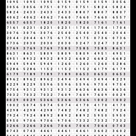
1
0
9
5
5
1
0
9
5
5
1
0
9
5
5
0
1
5
9
5
0
1
5
9
5
0
1
5
9
5
3
0
5
6
2
3
0
5
6
2
3
0
5
6
2
0
7
5
1
6
0
7
5
1
6
0
7
5
1
6
5
8
2
4
6
5
8
2
4
6
5
8
2
4
6
2
4
3
3
6
2
4
3
3
6
2
4
3
3
6
8
8
0
7
7
8
8
0
7
7
8
8
0
7
7
4
0
6
2
8
4
0
6
2
8
4
0
6
2
8
7
6
6
0
6
7
6
6
0
6
7
6
6
0
6
6
5
5
7
3
6
5
5
7
3
6
5
5
7
3
1
8
2
0
2
1
8
2
0
2
1
8
2
0
2
7
1
6
1
7
7
1
6
1
7
7
1
6
1
7
0
2
3
1
4
0
2
3
1
4
0
2
3
1
4
1
7
0
4
4
1
7
0
4
4
1
7
0
4
4
3
0
7
6
4
3
0
7
6
4
3
0
7
6
4
2
5
4
0
4
2
5
4
0
4
2
5
4
0
4
2
0
4
4
8
2
0
4
4
8
2
0
4
4
8
6
1
7
5
3
6
1
7
5
3
6
1
7
5
3
0
7
3
6
9
0
7
3
6
9
0
7
3
6
9
2
0
3
0
3
2
0
3
0
3
2
0
3
0
3
3
2
4
7
2
3
2
4
7
2
3
2
4
7
2
3
7
6
9
6
3
7
6
9
6
3
7
6
9
6
7
5
8
5
4
7
5
8
5
4
7
5
8
5
4
8
6
3
1
4
8
6
3
1
4
8
6
3
1
4
5
8
0
9
9
5
8
0
9
9
5
8
0
9
9
4
9
5
1
6
4
9
5
1
6
4
9
5
1
6
8
9
3
2
5
8
9
3
2
5
8
9
3
2
5
6
6
8
2
1
6
6
8
2
1
6
6
8
2
1
5
9
4
9
4
5
9
4
9
4
5
9
4
9
4
1
2
6
0
6
1
2
6
0
6
1
2
6
0
6
5
2
8
6
5
5
2
8
6
5
5
2
8
6
5
1
1
5
2
7
1
1
5
2
7
1
1
5
2
7
6
1
7
9
7
6
1
7
9
7
6
1
7
9
7
7
1
8
9
8
7
1
8
9
8
7
1
8
9
8
0
6
5
3
8
0
6
5
3
8
0
6
5
3
8
8
9
6
2
8
8
9
6
2
8
8
9
6
2
8
3
4
9
4
4
3
4
9
4
4
3
4
9
4
4
8
2
2
9
2
8
2
2
9
2
8
2
2
9
2
5
5
9
6
6
5
5
9
6
6
5
5
9
6
6
9
7
5
4
9
9
7
5
4
9
9
7
5
4
9
9
3
1
2
3
9
3
1
2
3
9
3
1
2
3
8
6
3
6
9
8
6
3
6
9
8
6
3
6
9
7
0
3
2
5
7
0
3
2
5
7
0
3
2
5
7
6
0
9
9
7
6
0
9
9
7
6
0
9
9
0
0
2
9
2
0
0
2
9
2
0
0
2
9
2
5
3
6
6
3
5
3
6
6
3
5
3
6
6
3
1
0
0
2
2
1
0
0
2
2
1
0
0
2
2
5
0
7
4
2
5
0
7
4
2
5
0
7
4
2
4
1
7
0
7
4
1
7
0
7
4
1
7
0
7
4
2
9
8
8
4
2
9
8
8
4
2
9
8
8
7
4
8
2
1
7
4
8
2
1
7
4
8
2
1
7
9
2
4
6
7
9
2
4
6
7
9
2
4
6
8
8
9
2
2
8
8
9
2
2
8
8
9
2
2
5
9
5
0
5
5
9
5
0
5
5
9
5
0
5
9
7
0
6
6
9
7
0
6
6
9
7
0
6
6
7
3
3
2
5
7
3
3
2
5
7
3
3
2
5
3
2
6
6
3
3
2
6
6
3
3
2
6
6
3
7
0
6
4
1
7
0
6
4
1
7
0
6
4
1
0
7
4
3
7
0
7
4
3
7
0
7
4
3
7
4
4
6
1
7
4
4
6
1
7
4
4
6
1
7
3
6
0
2
2
3
6
0
2
2