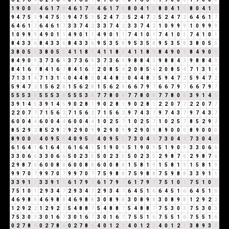
1
9
0
0
0
4
6
1
7
8
4
6
1
7
8
4
6
1
7
8
8
0
4
1
5
8
0
4
1
5
8
0
4
1
5
9
4
7
5
3
9
4
7
5
3
9
4
7
5
3
5
2
4
7
2
5
2
4
7
2
5
2
4
7
2
6
4
6
1
7
6
4
6
1
7
6
4
6
1
7
3
3
7
4
2
3
3
7
4
2
3
3
7
4
2
1
0
9
9
9
1
0
9
9
9
1
0
9
9
9
4
9
0
1
1
4
9
0
1
1
4
9
0
1
1
7
4
1
0
1
7
4
1
0
1
7
4
1
0
1
8
4
3
3
6
8
4
3
3
6
8
4
3
3
6
9
5
3
5
8
9
5
3
5
8
9
5
3
5
8
3
8
0
5
5
3
8
0
5
5
3
8
0
5
5
4
1
1
8
9
4
1
1
8
9
4
1
1
8
9
8
4
9
0
9
8
4
9
0
9
8
4
9
0
9
3
7
3
6
9
3
7
3
6
9
3
7
3
6
9
9
8
8
4
3
9
8
8
4
3
9
8
8
4
3
8
4
1
6
7
8
4
1
6
7
8
4
1
6
7
2
0
8
5
4
2
0
8
5
4
2
0
8
5
4
7
1
3
1
4
7
1
3
1
4
7
1
3
1
4
0
4
4
8
3
0
4
4
8
3
0
4
4
8
3
5
9
4
7
2
5
9
4
7
2
5
9
4
7
2
1
5
6
2
8
1
5
6
2
8
1
5
6
2
8
6
6
7
9
7
6
6
7
9
7
6
6
7
9
7
5
5
5
3
8
5
5
5
3
8
5
5
5
3
8
7
7
8
0
8
7
7
8
0
8
7
7
8
0
8
3
9
1
4
5
3
9
1
4
5
3
9
1
4
5
9
0
2
8
1
9
0
2
8
1
9
0
2
8
1
2
2
0
7
7
2
2
0
7
7
2
2
0
7
7
7
1
5
6
2
7
1
5
6
2
7
1
5
6
2
9
7
4
3
7
9
7
4
3
7
9
7
4
3
7
6
0
0
4
4
6
0
0
4
4
6
0
0
4
4
1
0
2
5
7
1
0
2
5
7
1
0
2
5
7
8
5
2
9
2
8
5
2
9
2
8
5
2
9
2
9
2
9
0
9
9
2
9
0
9
9
2
9
0
9
8
9
0
0
0
8
9
0
0
0
8
9
0
0
0
4
0
9
5
5
4
0
9
5
5
4
0
9
5
5
7
3
0
4
4
7
3
0
4
4
7
3
0
4
4
6
1
6
4
1
6
1
6
4
1
6
1
6
4
1
5
1
9
0
9
5
1
9
0
9
5
1
9
0
9
3
3
0
6
6
3
3
0
6
6
3
3
0
6
6
5
0
2
3
5
5
0
2
3
5
5
0
2
3
5
2
9
8
7
6
2
9
8
7
6
2
9
8
7
6
6
0
0
8
8
6
0
0
8
8
6
0
0
8
8
1
5
8
1
9
1
5
8
1
9
1
5
8
1
9
9
9
7
0
7
9
9
7
0
7
9
9
7
0
7
7
5
9
8
8
7
5
9
8
8
7
5
9
8
8
3
3
9
1
1
3
3
9
1
1
3
3
9
1
1
6
1
7
9
7
6
1
7
9
7
6
1
7
9
7
7
5
1
0
1
7
5
1
0
1
7
5
1
0
1
2
9
3
4
7
2
9
3
4
7
2
9
3
4
7
6
4
5
1
6
6
4
5
1
6
6
4
5
1
6
4
6
9
8
8
4
6
9
8
8
4
6
9
8
8
3
0
8
9
8
3
0
8
9
8
3
0
8
9
8
1
2
9
2
2
1
2
9
2
2
1
2
9
2
2
5
4
8
8
7
5
4
8
8
7
5
4
8
8
7
7
5
3
0
3
7
5
3
0
3
7
5
3
0
3
3
0
1
6
7
3
0
1
6
7
3
0
1
6
7
7
5
5
1
6
7
5
5
1
6
7
5
5
1
6
0
2
7
8
6
0
2
7
8
6
0
2
7
8
6
4
0
1
2
3
4
0
1
2
3
4
0
1
2
3
3
8
9
3
3