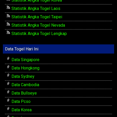
Statistik Angka Togel Korea
Statistik Angka Togel Laos
Statistik Angka Togel Taipei
Statistik Angka Togel Nevada
Statistik Angka Togel Lengkap
Data Togel Hari Ini
Data Singapore
Data Hongkong
Data Sydney
Data Cambodia
Data Bullseye
Data Pcso
Data Korea