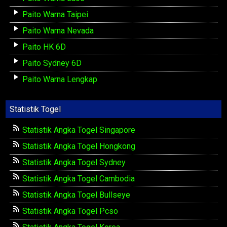
Paito Warna Taipei
Paito Warna Nevada
Paito HK 6D
Paito Sydney 6D
Paito Warna Lengkap
Statistik Togel
Statistik Angka Togel Singapore
Statistik Angka Togel Hongkong
Statistik Angka Togel Sydney
Statistik Angka Togel Cambodia
Statistik Angka Togel Bullseye
Statistik Angka Togel Pcso