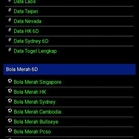
Data Laos
Data Taipei
Data Nevada
Data HK 6D
Data Sydney 6D
Data Togel Lengkap
Bola Merah 6D
Bola Merah Singapore
Bola Merah HK
Bola Merah Sydney
Bola Merah Cambodia
Bola Merah Bullseye
Bola Merah Pcso