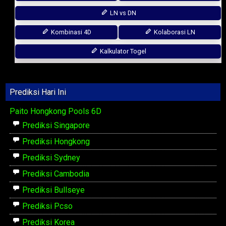
LN vs DN
Kombinasi 4D
Kolaborasi LN
Kalkulator Togel
Prediksi Hari Ini
Paito Hongkong Pools 6D
Prediksi Singapore
Prediksi Hongkong
Prediksi Sydney
Prediksi Cambodia
Prediksi Bullseye
Prediksi Pcso
Prediksi Korea