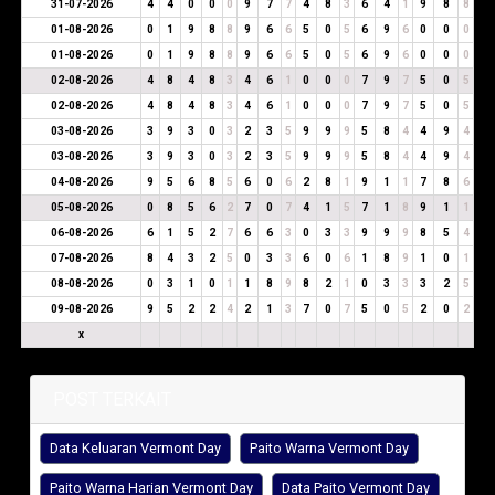
31-07-2026
4
4
0
0
0
9
7
7
4
8
3
6
4
1
9
8
8
01-08-2026
0
1
9
8
8
9
6
6
5
0
5
6
9
6
0
0
0
01-08-2026
0
1
9
8
8
9
6
6
5
0
5
6
9
6
0
0
0
02-08-2026
4
8
4
8
3
4
6
1
0
0
0
7
9
7
5
0
5
02-08-2026
4
8
4
8
3
4
6
1
0
0
0
7
9
7
5
0
5
03-08-2026
3
9
3
0
3
2
3
5
9
9
9
5
8
4
4
9
4
03-08-2026
3
9
3
0
3
2
3
5
9
9
9
5
8
4
4
9
4
04-08-2026
9
5
6
8
5
6
0
6
2
8
1
9
1
1
7
8
6
05-08-2026
0
8
5
6
2
7
0
7
4
1
5
7
1
8
9
1
1
06-08-2026
6
1
5
2
7
6
6
3
0
3
3
9
9
9
8
5
4
07-08-2026
8
4
3
2
5
0
3
3
6
0
6
1
8
9
1
0
1
08-08-2026
0
3
1
0
1
1
8
9
8
2
1
0
3
3
3
2
5
09-08-2026
9
5
2
2
4
2
1
3
7
0
7
5
0
5
2
0
2
x
POST TERKAIT
Data Keluaran Vermont Day
Paito Warna Vermont Day
Paito Warna Harian Vermont Day
Data Paito Vermont Day