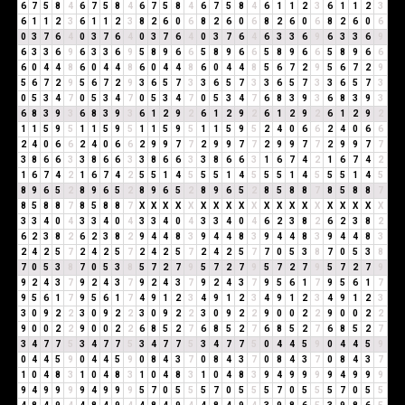
6
7
5
8
4
6
7
5
8
4
6
7
5
8
4
6
7
5
8
4
6
1
1
2
3
6
1
1
2
3
6
1
1
2
3
6
1
1
2
3
8
2
6
0
6
8
2
6
0
6
8
2
6
0
6
8
2
6
0
6
0
3
7
6
4
0
3
7
6
4
0
3
7
6
4
0
3
7
6
4
6
3
3
6
9
6
3
3
6
9
6
3
3
6
9
6
3
3
6
9
5
8
9
6
6
5
8
9
6
6
5
8
9
6
6
5
8
9
6
6
6
0
4
4
8
6
0
4
4
8
6
0
4
4
8
6
0
4
4
8
5
6
7
2
9
5
6
7
2
9
5
6
7
2
9
5
6
7
2
9
3
6
5
7
3
3
6
5
7
3
3
6
5
7
3
3
6
5
7
3
0
5
3
4
7
0
5
3
4
7
0
5
3
4
7
0
5
3
4
7
6
8
3
9
3
6
8
3
9
3
6
8
3
9
3
6
8
3
9
3
6
1
2
9
2
6
1
2
9
2
6
1
2
9
2
6
1
2
9
2
1
1
5
9
5
1
1
5
9
5
1
1
5
9
5
1
1
5
9
5
2
4
0
6
6
2
4
0
6
6
2
4
0
6
6
2
4
0
6
6
2
9
9
7
7
2
9
9
7
7
2
9
9
7
7
2
9
9
7
7
3
8
6
6
3
3
8
6
6
3
3
8
6
6
3
3
8
6
6
3
1
6
7
4
2
1
6
7
4
2
1
6
7
4
2
1
6
7
4
2
5
5
1
4
5
5
5
1
4
5
5
5
1
4
5
5
5
1
4
5
8
9
6
5
2
8
9
6
5
2
8
9
6
5
2
8
9
6
5
2
8
5
8
8
7
8
5
8
8
7
8
5
8
8
7
8
5
8
8
7
X
X
X
X
X
X
X
X
X
X
X
X
X
X
X
X
X
X
X
X
3
3
4
0
4
3
3
4
0
4
3
3
4
0
4
3
3
4
0
4
6
2
3
8
2
6
2
3
8
2
6
2
3
8
2
6
2
3
8
2
9
4
4
8
3
9
4
4
8
3
9
4
4
8
3
9
4
4
8
3
2
4
2
5
7
2
4
2
5
7
2
4
2
5
7
2
4
2
5
7
7
0
5
3
8
7
0
5
3
8
7
0
5
3
8
7
0
5
3
8
5
7
2
7
9
5
7
2
7
9
5
7
2
7
9
5
7
2
7
9
9
2
4
3
7
9
2
4
3
7
9
2
4
3
7
9
2
4
3
7
9
5
6
1
7
9
5
6
1
7
9
5
6
1
7
9
5
6
1
7
4
9
1
2
3
4
9
1
2
3
4
9
1
2
3
4
9
1
2
3
3
0
9
2
2
3
0
9
2
2
3
0
9
2
2
3
0
9
2
2
9
0
0
2
2
9
0
0
2
2
9
0
0
2
2
9
0
0
2
2
6
8
5
2
7
6
8
5
2
7
6
8
5
2
7
6
8
5
2
7
3
4
7
7
5
3
4
7
7
5
3
4
7
7
5
3
4
7
7
5
0
4
4
5
9
0
4
4
5
9
0
4
4
5
9
0
4
4
5
9
0
8
4
3
7
0
8
4
3
7
0
8
4
3
7
0
8
4
3
7
1
0
4
8
3
1
0
4
8
3
1
0
4
8
3
1
0
4
8
3
9
4
9
9
9
9
4
9
9
9
9
4
9
9
9
9
4
9
9
9
5
7
0
5
5
5
7
0
5
5
5
7
0
5
5
5
7
0
5
5