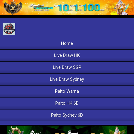
Home
Live Draw HK
Live Draw SGP
Live Draw Sydney
Paito Warna
Paito HK 6D
Paito Sydney 6D