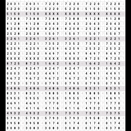
2
0
3
1
4
2
0
3
1
4
7
2
2
0
2
7
2
2
0
2
7
2
2
0
2
7
2
2
0
2
5
2
2
0
2
5
2
2
0
2
5
2
2
0
2
5
2
2
0
2
5
1
5
0
5
5
1
5
0
5
5
1
5
0
5
5
1
5
0
5
X
X
X
X
X
X
X
X
X
X
X
X
X
X
X
X
X
X
X
X
7
3
8
8
7
7
3
8
8
7
7
3
8
8
7
7
3
8
8
7
9
1
2
8
1
9
1
2
8
1
9
1
2
8
1
9
1
2
8
1
2
0
4
3
7
2
0
4
3
7
2
0
4
3
7
2
0
4
3
7
8
2
0
8
8
8
2
0
8
8
8
2
0
8
8
8
2
0
8
8
2
5
2
8
1
2
5
2
8
1
2
5
2
8
1
2
5
2
8
1
1
5
0
7
7
1
5
0
7
7
1
5
0
7
7
1
5
0
7
7
3
2
6
1
7
3
2
6
1
7
3
2
6
1
7
3
2
6
1
7
0
2
2
1
3
0
2
2
1
3
0
2
2
1
3
0
2
2
1
3
7
3
5
2
7
7
3
5
2
7
7
3
5
2
7
7
3
5
2
7
6
2
5
9
5
6
2
5
9
5
6
2
5
9
5
6
2
5
9
5
2
5
3
2
5
2
5
3
2
5
2
5
3
2
5
2
5
3
2
5
9
4
9
7
7
9
4
9
7
7
9
4
9
7
7
9
4
9
7
7
X
X
X
X
X
X
X
X
X
X
X
X
X
X
X
X
X
X
X
X
8
7
2
5
7
8
7
2
5
7
8
7
2
5
7
8
7
2
5
7
1
6
4
2
6
1
6
4
2
6
1
6
4
2
6
1
6
4
2
6
8
2
4
7
2
8
2
4
7
2
8
2
4
7
2
8
2
4
7
2
0
0
0
3
3
0
0
0
3
3
0
0
0
3
3
0
0
0
3
3
4
4
9
1
1
4
4
9
1
1
4
4
9
1
1
4
4
9
1
1
9
6
7
2
9
9
6
7
2
9
9
6
7
2
9
9
6
7
2
9
5
7
5
3
8
5
7
5
3
8
5
7
5
3
8
5
7
5
3
8
0
7
9
5
5
0
7
9
5
5
0
7
9
5
5
0
7
9
5
5
3
4
8
6
5
3
4
8
6
5
3
4
8
6
5
3
4
8
6
5
8
3
3
1
4
8
3
3
1
4
8
3
3
1
4
8
3
3
1
4
1
8
8
5
4
1
8
8
5
4
1
8
8
5
4
1
8
8
5
4
5
9
5
5
1
5
9
5
5
1
5
9
5
5
1
5
9
5
5
1
4
6
9
1
1
4
6
9
1
1
4
6
9
1
1
4
6
9
1
1
1
7
7
0
7
1
7
7
0
7
1
7
7
0
7
1
7
7
0
7
4
1
1
6
7
4
1
1
6
7
4
1
1
6
7
4
1
1
6
7
4
9
3
2
5
4
9
3
2
5
4
9
3
2
5
4
9
3
2
5
7
3
7
5
3
7
3
7
5
3
7
3
7
5
3
7
3
7
5
3
5
7
9
3
3
5
7
9
3
3
5
7
9
3
3
5
7
9
3
3
3
9
5
8
4
3
9
5
8
4
3
9
5
8
4
3
9
5
8
4
0
1
7
4
2
0
1
7
4
2
0
1
7
4
2
0
1
7
4
2
3
0
8
3
2
3
0
8
3
2
3
0
8
3
2
3
0
8
3
2
0
3
7
8
6
0
3
7
8
6