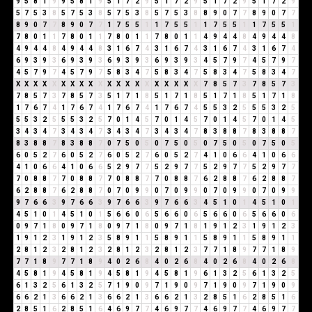
9
5
8
1
9
9
5
8
1
9
5
1
7
2
9
5
1
7
2
9
5
1
7
2
9
5
1
7
2
9
5
7
5
3
8
5
7
5
3
8
5
7
5
3
8
5
7
5
3
8
8
9
0
7
7
8
9
0
7
7
8
9
0
7
7
8
9
0
7
7
1
7
5
5
1
1
7
5
5
1
1
7
5
5
1
1
7
5
5
1
7
8
0
1
1
7
8
0
1
1
7
8
0
1
1
7
8
0
1
1
4
9
4
4
8
4
9
4
4
8
4
9
4
4
8
4
9
4
4
8
3
1
6
7
4
3
1
6
7
4
3
1
6
7
4
3
1
6
7
4
6
9
3
9
3
6
9
3
9
3
6
9
3
9
3
6
9
3
9
3
4
5
7
9
7
4
5
7
9
7
4
5
7
9
7
4
5
7
9
7
5
8
3
4
7
5
8
3
4
7
5
8
3
4
7
5
8
3
4
7
X
X
X
X
X
X
X
X
X
X
X
X
X
X
X
X
X
X
X
X
7
8
5
7
3
7
8
5
7
3
7
8
5
7
3
7
8
5
7
3
5
1
7
1
8
5
1
7
1
8
5
1
7
1
8
5
1
7
1
8
1
7
6
7
4
1
7
6
7
4
1
7
6
7
4
1
7
6
7
4
5
5
3
2
5
5
5
3
2
5
5
5
3
2
5
5
5
3
2
5
7
0
1
4
5
7
0
1
4
5
7
0
1
4
5
7
0
1
4
5
3
4
3
4
7
3
4
3
4
7
3
4
3
4
7
3
4
3
4
7
8
3
8
8
7
8
3
8
8
7
8
3
8
8
7
8
3
8
8
7
0
7
5
0
5
0
7
5
0
5
0
7
5
0
5
0
7
5
0
5
6
0
5
2
7
6
0
5
2
7
6
0
5
2
7
6
0
5
2
7
4
1
0
6
6
4
1
0
6
6
4
1
0
6
6
4
1
0
6
6
5
2
9
7
7
5
2
9
7
7
5
2
9
7
7
5
2
9
7
7
7
0
8
8
7
7
0
8
8
7
7
0
8
8
7
7
0
8
8
7
6
2
8
8
7
6
2
8
8
7
6
2
8
8
7
6
2
8
8
7
0
7
0
9
9
0
7
0
9
9
0
7
0
9
9
0
7
0
9
9
9
7
6
6
3
9
7
6
6
3
9
7
6
6
3
9
7
6
6
3
4
5
1
0
1
4
5
1
0
1
4
5
1
0
1
4
5
1
0
1
5
6
6
0
6
5
6
6
0
6
5
6
6
0
6
5
6
6
0
6
0
9
7
1
8
0
9
7
1
8
0
9
7
1
8
0
9
7
1
8
1
9
1
2
3
1
9
1
2
3
1
9
1
2
3
1
9
1
2
3
5
8
9
1
1
5
8
9
1
1
5
8
9
1
1
5
8
9
1
1
2
8
1
2
3
2
8
1
2
3
2
8
1
2
3
2
8
1
2
3
7
7
1
8
9
7
7
1
8
9
7
7
1
8
9
7
7
1
8
9
4
0
2
6
8
4
0
2
6
8
4
0
2
6
8
4
0
2
6
8
4
5
8
1
9
4
5
8
1
9
4
5
8
1
9
4
5
8
1
9
6
1
3
2
5
6
1
3
2
5
6
1
3
2
5
6
1
3
2
5
7
1
9
0
9
7
1
9
0
9
7
1
9
0
9
7
1
9
0
9
6
6
2
1
3
6
6
2
1
3
6
6
2
1
3
6
6
2
1
3
2
8
5
1
6
2
8
5
1
6
2
8
5
1
6
2
8
5
1
6
4
6
9
7
7
4
6
9
7
7
4
6
9
7
7
4
6
9
7
7