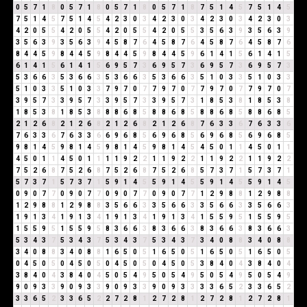
0
5
7
1
8
0
5
7
1
8
0
5
7
1
8
0
5
7
1
8
7
5
1
4
5
7
5
1
4
5
7
5
1
4
5
7
5
1
4
5
4
2
3
0
3
4
2
3
0
3
4
2
3
0
3
4
2
3
0
3
4
2
0
5
5
4
2
0
5
5
4
2
0
5
5
4
2
0
5
5
3
5
6
3
9
3
5
6
3
9
3
5
6
3
9
3
5
6
3
9
4
5
8
7
6
4
5
8
7
6
4
5
8
7
6
4
5
8
7
6
8
4
4
5
9
8
4
4
5
9
8
4
4
5
9
8
4
4
5
9
6
1
4
1
5
6
1
4
1
5
6
1
4
1
5
6
1
4
1
5
6
9
5
7
3
6
9
5
7
3
6
9
5
7
3
6
9
5
7
3
5
3
6
6
3
5
3
6
6
3
5
3
6
6
3
5
3
6
6
3
5
1
0
3
3
5
1
0
3
3
5
1
0
3
3
5
1
0
3
3
7
9
7
0
7
7
9
7
0
7
7
9
7
0
7
7
9
7
0
7
3
9
5
7
3
3
9
5
7
3
3
9
5
7
3
3
9
5
7
3
1
8
5
3
8
1
8
5
3
8
1
8
5
3
8
1
8
5
3
8
8
8
6
8
5
8
8
6
8
5
8
8
6
8
5
8
8
6
8
5
2
1
2
6
8
2
1
2
6
8
2
1
2
6
8
2
1
2
6
8
7
6
3
3
6
7
6
3
3
6
7
6
3
3
6
7
6
3
3
6
6
9
6
8
5
6
9
6
8
5
6
9
6
8
5
6
9
6
8
5
9
8
1
4
5
9
8
1
4
5
9
8
1
4
5
9
8
1
4
5
4
5
0
1
1
4
5
0
1
1
4
5
0
1
1
4
5
0
1
1
1
1
9
2
2
1
1
9
2
2
1
1
9
2
2
1
1
9
2
2
7
5
2
6
8
7
5
2
6
8
7
5
2
6
8
7
5
2
6
8
5
7
3
7
1
5
7
3
7
1
5
7
3
7
1
5
7
3
7
1
5
9
1
4
5
5
9
1
4
5
5
9
1
4
5
5
9
1
4
5
0
9
0
7
7
0
9
0
7
7
0
9
0
7
7
0
9
0
7
7
1
2
9
8
8
1
2
9
8
8
1
2
9
8
8
1
2
9
8
8
3
5
6
6
3
3
5
6
6
3
3
5
6
6
3
3
5
6
6
3
1
9
1
3
4
1
9
1
3
4
1
9
1
3
4
1
9
1
3
4
1
5
5
9
5
1
5
5
9
5
1
5
5
9
5
1
5
5
9
5
8
3
6
6
3
8
3
6
6
3
8
3
6
6
3
8
3
6
6
3
5
3
4
3
7
5
3
4
3
7
5
3
4
3
7
5
3
4
3
7
3
4
0
8
8
3
4
0
8
8
3
4
0
8
8
3
4
0
8
8
1
6
5
0
5
1
6
5
0
5
1
6
5
0
5
1
6
5
0
5
0
4
5
0
5
0
4
5
0
5
0
4
5
0
5
0
4
5
0
5
3
8
4
0
4
3
8
4
0
4
3
8
4
0
4
3
8
4
0
4
5
0
5
4
9
5
0
5
4
9
5
0
5
4
9
5
0
5
4
9
9
0
9
3
3
9
0
9
3
3
9
0
9
3
3
9
0
9
3
3
3
3
6
5
2
3
3
6
5
2
3
3
6
5
2
3
3
6
5
2
2
7
2
8
1
2
7
2
8
1
2
7
2
8
1
2
7
2
8
1