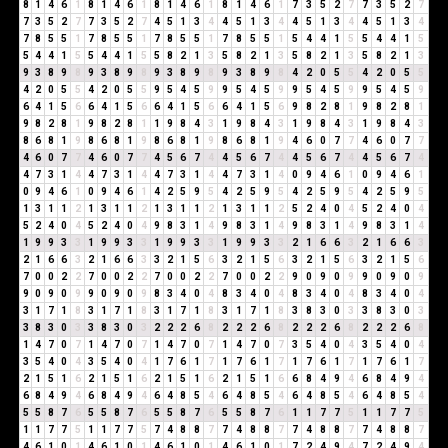
8
1
4
6
1
8
1
4
6
1
8
1
4
6
1
8
1
4
6
1
7
3
5
2
7
7
3
5
2
7
7
3
5
2
7
7
3
5
2
7
4
5
1
3
4
4
5
1
3
4
4
5
1
3
4
4
5
1
3
4
7
8
5
5
1
7
8
5
5
1
7
8
5
5
1
7
8
5
5
1
5
4
4
1
5
5
4
4
1
5
5
4
4
1
5
5
4
4
1
5
5
8
2
1
3
5
8
2
1
3
5
8
2
1
3
5
8
2
1
3
9
3
8
9
8
9
3
8
9
8
9
3
8
9
8
9
3
8
9
8
4
2
0
5
5
4
2
0
5
5
4
2
0
5
5
4
2
0
5
5
9
5
4
5
9
9
5
4
5
9
9
5
4
5
9
9
5
4
5
9
6
4
1
5
6
6
4
1
5
6
6
4
1
5
6
6
4
1
5
6
9
8
2
8
1
9
8
2
8
1
9
8
2
8
1
9
8
2
8
1
1
9
8
4
3
1
9
8
4
3
1
9
8
4
3
1
9
8
4
3
8
6
8
1
9
8
6
8
1
9
8
6
8
1
9
8
6
8
1
9
4
6
0
7
7
4
6
0
7
7
4
6
0
7
7
4
6
0
7
7
4
5
6
7
4
4
5
6
7
4
4
5
6
7
4
4
5
6
7
4
4
7
3
1
4
4
7
3
1
4
4
7
3
1
4
4
7
3
1
4
0
9
4
6
1
0
9
4
6
1
0
9
4
6
1
0
9
4
6
1
4
2
5
9
5
4
2
5
9
5
4
2
5
9
5
4
2
5
9
5
1
3
1
1
2
1
3
1
1
2
1
3
1
1
2
1
3
1
1
2
5
2
4
0
4
5
2
4
0
4
5
2
4
0
4
5
2
4
0
4
9
8
3
1
4
9
8
3
1
4
9
8
3
1
4
9
8
3
1
4
1
9
9
3
3
1
9
9
3
3
1
9
9
3
3
1
9
9
3
3
2
1
6
6
3
2
1
6
6
3
2
1
6
6
3
2
1
6
6
3
3
2
1
5
6
3
2
1
5
6
3
2
1
5
6
3
2
1
5
6
7
0
0
2
2
7
0
0
2
2
7
0
0
2
2
7
0
0
2
2
9
0
9
0
9
9
0
9
0
9
9
0
9
0
9
9
0
9
0
9
8
3
4
0
4
8
3
4
0
4
8
3
4
0
4
8
3
4
0
4
3
1
7
1
8
3
1
7
1
8
3
1
7
1
8
3
1
7
1
8
3
8
3
0
3
3
8
3
0
3
3
8
3
0
3
3
8
3
0
3
2
2
2
6
8
2
2
2
6
8
2
2
2
6
8
2
2
2
6
8
1
4
7
0
7
1
4
7
0
7
1
4
7
0
7
1
4
7
0
7
3
5
4
0
4
3
5
4
0
4
3
5
4
0
4
3
5
4
0
4
1
7
6
1
7
1
7
6
1
7
1
7
6
1
7
1
7
6
1
7
2
1
5
1
6
2
1
5
1
6
2
1
5
1
6
2
1
5
1
6
6
8
4
9
4
6
8
4
9
4
6
8
4
9
4
6
8
4
9
4
6
4
8
5
4
6
4
8
5
4
6
4
8
5
4
6
4
8
5
4
5
5
8
7
6
5
5
8
7
6
5
5
8
7
6
5
5
8
7
6
1
1
7
7
5
1
1
7
7
5
1
1
7
7
5
1
1
7
7
5
7
4
8
8
7
7
4
8
8
7
7
4
8
8
7
7
4
8
8
7
4
6
1
0
1
4
6
1
0
1
4
6
1
0
1
4
6
1
0
1
7
2
4
9
4
7
2
4
9
4