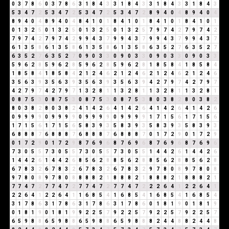
0
3
7
8
6
0
3
7
8
6
3
1
8
4
3
3
1
8
4
3
3
1
8
4
3
3
1
8
4
3
5
3
4
7
2
5
3
4
7
2
5
3
4
7
2
5
3
4
7
2
8
9
4
0
4
8
9
4
0
4
8
9
4
0
4
8
9
4
0
4
8
4
1
0
1
8
4
1
0
1
8
4
1
0
1
8
4
1
0
1
0
1
3
2
5
0
1
3
2
5
0
1
3
2
5
0
1
3
2
5
7
9
7
4
2
7
9
7
4
2
7
9
7
4
2
7
9
7
4
2
9
9
4
3
7
9
9
4
3
7
9
9
4
3
7
9
9
4
3
7
6
1
3
5
8
6
1
3
5
8
6
1
3
5
8
6
1
3
5
8
6
3
5
2
7
6
3
5
2
7
6
3
5
2
7
6
3
5
2
7
0
9
0
3
3
0
9
0
3
3
0
9
0
3
3
0
9
0
3
3
5
9
6
2
8
5
9
6
2
8
5
9
6
2
8
5
9
6
2
8
1
8
5
8
4
1
8
5
8
4
1
8
5
8
4
1
8
5
8
4
2
1
2
4
6
2
1
2
4
6
2
1
2
4
6
2
1
2
4
6
3
5
6
3
9
3
5
6
3
9
3
5
6
3
9
3
5
6
3
9
4
2
7
9
7
4
2
7
9
7
4
2
7
9
7
4
2
7
9
7
1
3
2
8
1
1
3
2
8
1
1
3
2
8
1
1
3
2
8
1
0
8
7
5
3
0
8
7
5
3
0
8
7
5
3
0
8
7
5
3
8
0
3
8
2
8
0
3
8
2
8
0
3
8
2
8
0
3
8
2
4
1
4
2
6
4
1
4
2
6
4
1
4
2
6
4
1
4
2
6
0
9
9
9
9
0
9
9
9
9
0
9
9
9
9
0
9
9
9
9
1
7
1
5
6
1
7
1
5
6
1
7
1
5
6
1
7
1
5
6
5
8
3
9
3
5
8
3
9
3
5
8
3
9
3
5
8
3
9
3
6
8
8
8
7
6
8
8
8
7
6
8
8
8
7
6
8
8
8
7
0
1
7
2
9
0
1
7
2
9
0
1
7
2
9
0
1
7
2
9
8
7
6
9
6
8
7
6
9
6
8
7
6
9
6
8
7
6
9
6
7
3
0
5
5
7
3
0
5
5
7
3
0
5
5
7
3
0
5
5
1
4
4
2
6
1
4
4
2
6
1
4
4
2
6
1
4
4
2
6
8
5
6
2
8
8
5
6
2
8
8
5
6
2
8
8
5
6
2
8
6
7
8
3
2
6
7
8
3
2
6
7
8
3
2
6
7
8
3
2
9
7
8
0
8
9
7
8
0
8
9
7
8
0
8
9
7
8
0
8
8
8
8
2
1
8
8
8
2
1
8
8
8
2
1
8
8
8
2
1
7
7
4
7
2
7
7
4
7
2
7
7
4
7
2
7
7
4
7
2
2
2
6
4
1
2
2
6
4
1
2
2
6
4
1
2
2
6
4
1
1
6
8
5
4
1
6
8
5
4
1
6
8
5
4
1
6
8
5
4
3
1
7
8
6
3
1
7
8
6
3
1
7
8
6
3
1
7
8
6
0
1
8
1
9
0
1
8
1
9
0
1
8
1
9
0
1
8
1
9
9
2
2
5
7
9
2
2
5
7
9
2
2
5
7
9
2
2
5
7
6
5
9
8
8
6
5
9
8
8
6
5
9
8
8
6
5
9
8
8
8
2
4
4
8
8
2
4
4
8