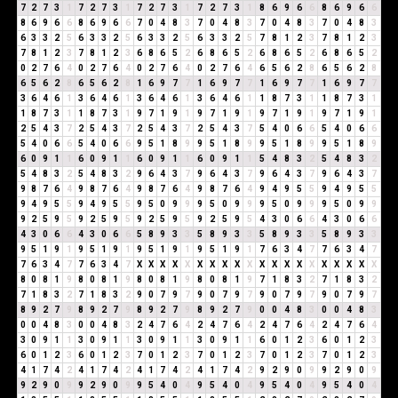
7
2
7
3
1
7
2
7
3
1
7
2
7
3
1
7
2
7
3
1
8
6
9
6
6
8
6
9
6
6
8
6
9
6
6
8
6
9
6
6
7
0
4
8
3
7
0
4
8
3
7
0
4
8
3
7
0
4
8
3
6
3
3
2
5
6
3
3
2
5
6
3
3
2
5
6
3
3
2
5
7
8
1
2
3
7
8
1
2
3
7
8
1
2
3
7
8
1
2
3
6
8
6
5
2
6
8
6
5
2
6
8
6
5
2
6
8
6
5
2
0
2
7
6
4
0
2
7
6
4
0
2
7
6
4
0
2
7
6
4
6
5
6
2
8
6
5
6
2
8
6
5
6
2
8
6
5
6
2
8
1
6
9
7
7
1
6
9
7
7
1
6
9
7
7
1
6
9
7
7
3
6
4
6
1
3
6
4
6
1
3
6
4
6
1
3
6
4
6
1
1
8
7
3
1
1
8
7
3
1
1
8
7
3
1
1
8
7
3
1
9
7
1
9
1
9
7
1
9
1
9
7
1
9
1
9
7
1
9
1
2
5
4
3
7
2
5
4
3
7
2
5
4
3
7
2
5
4
3
7
5
4
0
6
6
5
4
0
6
6
5
4
0
6
6
5
4
0
6
6
9
5
1
8
9
9
5
1
8
9
9
5
1
8
9
9
5
1
8
9
6
0
9
1
1
6
0
9
1
1
6
0
9
1
1
6
0
9
1
1
5
4
8
3
2
5
4
8
3
2
5
4
8
3
2
5
4
8
3
2
9
6
4
3
7
9
6
4
3
7
9
6
4
3
7
9
6
4
3
7
9
8
7
6
4
9
8
7
6
4
9
8
7
6
4
9
8
7
6
4
9
4
9
5
5
9
4
9
5
5
9
4
9
5
5
9
4
9
5
5
9
5
0
9
9
9
5
0
9
9
9
5
0
9
9
9
5
0
9
9
9
2
5
9
5
9
2
5
9
5
9
2
5
9
5
9
2
5
9
5
4
3
0
6
6
4
3
0
6
6
4
3
0
6
6
4
3
0
6
6
5
8
9
3
3
5
8
9
3
3
5
8
9
3
3
5
8
9
3
3
9
5
1
9
1
9
5
1
9
1
9
5
1
9
1
9
5
1
9
1
7
6
3
4
7
7
6
3
4
7
7
6
3
4
7
7
6
3
4
7
X
X
X
X
X
X
X
X
X
X
X
X
X
X
X
X
X
X
X
X
8
0
8
1
9
8
0
8
1
9
8
0
8
1
9
8
0
8
1
9
7
1
8
3
2
7
1
8
3
2
7
1
8
3
2
7
1
8
3
2
9
0
7
9
7
9
0
7
9
7
9
0
7
9
7
9
0
7
9
7
8
9
2
7
9
8
9
2
7
9
8
9
2
7
9
8
9
2
7
9
0
0
4
8
3
0
0
4
8
3
0
0
4
8
3
0
0
4
8
3
2
4
7
6
4
2
4
7
6
4
2
4
7
6
4
2
4
7
6
4
3
0
9
1
1
3
0
9
1
1
3
0
9
1
1
3
0
9
1
1
6
0
1
2
3
6
0
1
2
3
6
0
1
2
3
6
0
1
2
3
7
0
1
2
3
7
0
1
2
3
7
0
1
2
3
7
0
1
2
3
4
1
7
4
2
4
1
7
4
2
4
1
7
4
2
4
1
7
4
2
9
2
9
0
9
9
2
9
0
9
9
2
9
0
9
9
2
9
0
9
9
5
4
0
4
9
5
4
0
4
9
5
4
0
4
9
5
4
0
4