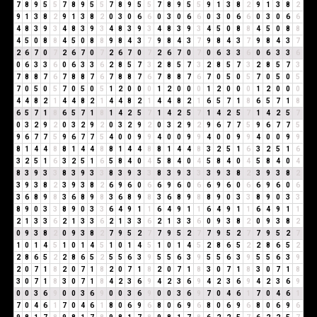
7
8
9
5
5
7
8
9
5
5
7
8
9
5
5
7
8
9
5
5
9
1
3
8
2
9
1
3
8
2
9
1
3
8
2
9
1
3
8
2
0
3
0
6
6
0
3
0
6
6
0
3
0
6
6
0
3
0
6
6
4
8
3
9
3
4
8
3
9
3
4
8
3
9
3
4
8
3
9
3
4
5
0
8
8
4
5
0
8
8
4
5
0
8
8
4
5
0
8
8
9
8
4
3
7
9
8
4
3
7
9
8
4
3
7
9
8
4
3
7
2
6
7
0
7
2
6
7
0
7
2
6
7
0
7
2
6
7
0
7
0
6
3
3
6
0
6
3
3
6
0
6
3
3
6
0
6
3
3
6
2
8
5
7
3
2
8
5
7
3
2
8
5
7
3
2
8
5
7
3
7
8
8
7
6
7
8
8
7
6
7
8
8
7
6
7
8
8
7
6
7
0
5
0
5
7
0
5
0
5
7
0
5
0
5
7
0
5
0
5
1
2
0
0
0
1
2
0
0
0
1
2
0
0
0
1
2
0
0
0
4
4
8
2
1
4
4
8
2
1
4
4
8
2
1
4
4
8
2
1
6
5
7
1
8
6
5
7
1
8
6
5
7
1
8
6
5
7
1
8
1
4
2
5
7
1
4
2
5
7
1
4
2
5
7
1
4
2
5
7
0
3
2
9
2
0
3
2
9
2
0
3
2
9
2
0
3
2
9
2
9
6
7
7
5
9
6
7
7
5
9
6
7
7
5
9
6
7
7
5
4
0
0
9
9
4
0
0
9
9
4
0
0
9
9
4
0
0
9
9
8
1
4
4
8
8
1
4
4
8
8
1
4
4
8
8
1
4
4
8
3
2
5
1
6
3
2
5
1
6
3
2
5
1
6
3
2
5
1
6
5
8
4
0
4
5
8
4
0
4
5
8
4
0
4
5
8
4
0
4
8
3
9
3
3
8
3
9
3
3
8
3
9
3
3
8
3
9
3
3
3
9
3
8
2
3
9
3
8
2
3
9
3
8
2
3
9
3
8
2
6
9
6
0
6
6
9
6
0
6
6
9
6
0
6
6
9
6
0
6
3
6
8
9
8
3
6
8
9
8
3
6
8
9
8
3
6
8
9
8
8
9
0
3
3
8
9
0
3
3
8
9
0
3
3
8
9
0
3
3
6
4
9
1
1
6
4
9
1
1
6
4
9
1
1
6
4
9
1
1
2
1
3
3
6
2
1
3
3
6
2
1
3
3
6
2
1
3
3
6
0
9
3
8
2
0
9
3
8
2
0
9
3
8
2
0
9
3
8
2
7
9
5
2
7
7
9
5
2
7
7
9
5
2
7
7
9
5
2
7
1
0
1
4
5
1
0
1
4
5
1
0
1
4
5
1
0
1
4
5
2
8
6
5
2
2
8
6
5
2
2
8
6
5
2
2
8
6
5
2
5
5
6
3
9
5
5
6
3
9
5
5
6
3
9
5
5
6
3
9
2
0
7
1
8
2
0
7
1
8
2
0
7
1
8
2
0
7
1
8
3
0
7
1
8
3
0
7
1
8
3
0
7
1
8
3
0
7
1
8
4
2
3
6
9
4
2
3
6
9
4
2
3
6
9
4
2
3
6
9
0
0
3
6
9
0
0
3
6
9
0
0
3
6
9
0
0
3
6
9
7
0
4
6
1
7
0
4
6
1
7
0
4
6
1
7
0
4
6
1
8
0
6
9
6
8
0
6
9
6
8
0
6
9
6
8
0
6
9
6