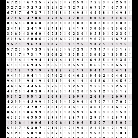
6
7
2
5
7
6
7
2
5
7
7
2
5
3
8
7
2
5
3
8
7
2
5
3
8
7
2
5
3
8
3
2
7
2
9
3
2
7
2
9
3
2
7
2
9
3
2
7
2
9
6
7
3
7
1
6
7
3
7
1
6
7
3
7
1
6
7
3
7
1
4
4
9
8
8
4
4
9
8
8
4
4
9
8
8
4
4
9
8
8
4
7
8
6
5
4
7
8
6
5
4
7
8
6
5
4
7
8
6
5
8
0
6
0
6
8
0
6
0
6
8
0
6
0
6
8
0
6
0
6
0
8
0
8
8
0
8
0
8
8
0
8
0
8
8
0
8
0
8
8
2
4
1
9
1
2
4
1
9
1
2
4
1
9
1
2
4
1
9
1
3
0
6
0
6
3
0
6
0
6
3
0
6
0
6
3
0
6
0
6
0
2
3
0
3
0
2
3
0
3
0
2
3
0
3
0
2
3
0
3
2
0
8
6
5
2
0
8
6
5
2
0
8
6
5
2
0
8
6
5
9
6
7
3
1
9
6
7
3
1
9
6
7
3
1
9
6
7
3
1
9
3
2
5
7
9
3
2
5
7
9
3
2
5
7
9
3
2
5
7
5
7
2
3
5
5
7
2
3
5
5
7
2
3
5
5
7
2
3
5
7
3
1
7
8
7
3
1
7
8
7
3
1
7
8
7
3
1
7
8
3
0
5
2
7
3
0
5
2
7
3
0
5
2
7
3
0
5
2
7
1
9
9
4
4
1
9
9
4
4
1
9
9
4
4
1
9
9
4
4
6
9
3
5
8
6
9
3
5
8
6
9
3
5
8
6
9
3
5
8
8
6
5
9
5
8
6
5
9
5
8
6
5
9
5
8
6
5
9
5
7
3
1
9
1
7
3
1
9
1
7
3
1
9
1
7
3
1
9
1
0
4
1
1
2
0
4
1
1
2
0
4
1
1
2
0
4
1
1
2
0
4
6
2
8
0
4
6
2
8
0
4
6
2
8
0
4
6
2
8
9
4
1
9
1
9
4
1
9
1
9
4
1
9
1
9
4
1
9
1
4
4
5
6
2
4
4
5
6
2
4
4
5
6
2
4
4
5
6
2
9
2
5
9
5
9
2
5
9
5
9
2
5
9
5
9
2
5
9
5
4
8
2
0
2
4
8
2
0
2
4
8
2
0
2
4
8
2
0
2
5
5
1
2
3
5
5
1
2
3
5
5
1
2
3
5
5
1
2
3
2
6
9
9
9
2
6
9
9
9
2
6
9
9
9
2
6
9
9
9
4
2
9
9
9
4
2
9
9
9
4
2
9
9
9
4
2
9
9
9
4
7
0
7
7
4
7
0
7
7
4
7
0
7
7
4
7
0
7
7
4
6
1
7
8
4
6
1
7
8
4
6
1
7
8
4
6
1
7
8
0
6
9
9
9
0
6
9
9
9
0
6
9
9
9
0
6
9
9
9
6
3
5
3
8
6
3
5
3
8
6
3
5
3
8
6
3
5
3
8
2
9
7
1
8
2
9
7
1
8
2
9
7
1
8
2
9
7
1
8
1
0
0
6
6
1
0
0
6
6
1
0
0
6
6
1
0
0
6
6
5
3
0
7
7
5
3
0
7
7
5
3
0
7
7
5
3
0
7
7
2
1
9
0
9
2
1
9
0
9
2
1
9
0
9
2
1
9
0
9
5
8
2
8
1
5
8
2
8
1
5
8
2
8
1
5
8
2
8
1
9
5
8
1
9
9
5
8
1
9