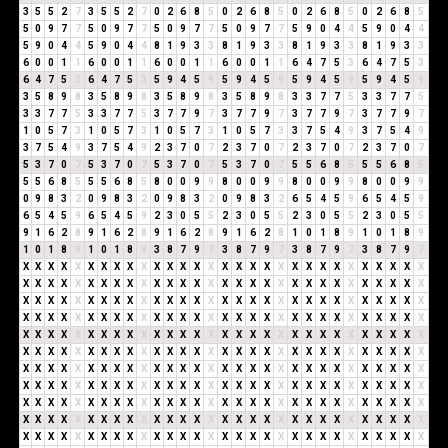
3
5
5
2
7
3
5
5
2
7
0
2
6
8
5
0
2
6
8
5
0
2
6
8
5
0
2
6
8
5
5
0
9
7
7
5
0
9
7
7
5
0
9
7
7
5
0
9
7
7
5
9
0
4
4
5
9
0
4
4
5
9
0
4
4
5
9
0
4
4
8
1
9
3
3
8
1
9
3
3
8
1
9
3
3
8
1
9
3
3
6
0
0
1
1
6
0
0
1
1
6
0
0
1
1
6
0
0
1
1
6
4
7
5
3
6
4
7
5
3
6
4
7
5
3
6
4
7
5
3
5
9
4
5
9
5
9
4
5
9
5
9
4
5
9
5
9
4
5
9
3
5
8
9
8
3
5
8
9
8
3
5
8
9
8
3
5
8
9
8
3
3
7
7
5
3
3
7
7
5
3
3
7
7
5
3
3
7
7
5
3
7
7
9
7
3
7
7
9
7
3
7
7
9
7
3
7
7
9
7
1
0
5
7
3
1
0
5
7
3
1
0
5
7
3
1
0
5
7
3
3
7
5
4
9
3
7
5
4
9
3
7
5
4
9
3
7
5
4
9
2
3
7
0
7
2
3
7
0
7
2
3
7
0
7
2
3
7
0
7
5
3
7
0
7
5
3
7
0
7
5
3
7
0
7
5
3
7
0
7
5
5
6
8
5
5
5
6
8
5
5
5
6
8
5
5
5
6
8
5
8
0
0
9
9
8
0
0
9
9
8
0
0
9
9
8
0
0
9
9
0
9
8
3
2
0
9
8
3
2
0
9
8
3
2
0
9
8
3
2
6
5
4
5
9
6
5
4
5
9
6
5
4
5
9
6
5
4
5
9
2
3
0
5
5
2
3
0
5
5
2
3
0
5
5
2
3
0
5
5
9
1
6
2
8
9
1
6
2
8
9
1
6
2
8
9
1
6
2
8
1
0
1
8
9
1
0
1
8
9
1
0
1
8
9
1
0
1
8
9
3
8
7
9
7
3
8
7
9
7
3
8
7
9
7
3
8
7
9
7
X
X
X
X
X
X
X
X
X
X
X
X
X
X
X
X
X
X
X
X
X
X
X
X
X
X
X
X
X
X
X
X
X
X
X
X
X
X
X
X
X
X
X
X
X
X
X
X
X
X
X
X
X
X
X
X
X
X
X
X
X
X
X
X
X
X
X
X
X
X
X
X
X
X
X
X
X
X
X
X
X
X
X
X
X
X
X
X
X
X
X
X
X
X
X
X
X
X
X
X
X
X
X
X
X
X
X
X
X
X
X
X
X
X
X
X
X
X
X
X
X
X
X
X
X
X
X
X
X
X
X
X
X
X
X
X
X
X
X
X
X
X
X
X
X
X
X
X
X
X
X
X
X
X
X
X
X
X
X
X
X
X
X
X
X
X
X
X
X
X
X
X
X
X
X
X
X
X
X
X
X
X
X
X
X
X
X
X
X
X
X
X
X
X
X
X
X
X
X
X
X
X
X
X
X
X
X
X
X
X
X
X
X
X
X
X
X
X
X
X
X
X
X
X
X
X
X
X
X
X
X
X
X
X
X
X
X
X
X
X
X
X
X
X
X
X
X
X
X
X
X
X
X
X
X
X
X
X
X
X
X
X
X
X
X
X
X
X
X
X
X
X
X
X
X
X
X
X
X
X
X
X
X
X
X
X
X
X
X
X
X
X
X
X
X
X
X
X
X
X
X
X
X
X
X
X
X
X
X
X
X
X
X
X
X
X
X
X
X
X
X
X
X
X
X
X
X
X
X
X