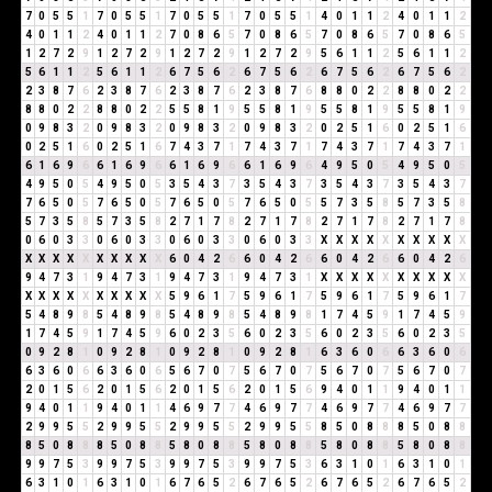
7
0
5
5
1
7
0
5
5
1
7
0
5
5
1
7
0
5
5
1
4
0
1
1
2
4
0
1
1
2
4
0
1
1
2
4
0
1
1
2
7
0
8
6
5
7
0
8
6
5
7
0
8
6
5
7
0
8
6
5
1
2
7
2
9
1
2
7
2
9
1
2
7
2
9
1
2
7
2
9
5
6
1
1
2
5
6
1
1
2
5
6
1
1
2
5
6
1
1
2
6
7
5
6
2
6
7
5
6
2
6
7
5
6
2
6
7
5
6
2
2
3
8
7
6
2
3
8
7
6
2
3
8
7
6
2
3
8
7
6
8
8
0
2
2
8
8
0
2
2
8
8
0
2
2
8
8
0
2
2
5
5
8
1
9
5
5
8
1
9
5
5
8
1
9
5
5
8
1
9
0
9
8
3
2
0
9
8
3
2
0
9
8
3
2
0
9
8
3
2
0
2
5
1
6
0
2
5
1
6
0
2
5
1
6
0
2
5
1
6
7
4
3
7
1
7
4
3
7
1
7
4
3
7
1
7
4
3
7
1
6
1
6
9
6
6
1
6
9
6
6
1
6
9
6
6
1
6
9
6
4
9
5
0
5
4
9
5
0
5
4
9
5
0
5
4
9
5
0
5
3
5
4
3
7
3
5
4
3
7
3
5
4
3
7
3
5
4
3
7
7
6
5
0
5
7
6
5
0
5
7
6
5
0
5
7
6
5
0
5
5
7
3
5
8
5
7
3
5
8
5
7
3
5
8
5
7
3
5
8
2
7
1
7
8
2
7
1
7
8
2
7
1
7
8
2
7
1
7
8
0
6
0
3
3
0
6
0
3
3
0
6
0
3
3
0
6
0
3
3
X
X
X
X
X
X
X
X
X
X
X
X
X
X
X
X
X
X
X
X
6
0
4
2
6
6
0
4
2
6
6
0
4
2
6
6
0
4
2
6
9
4
7
3
1
9
4
7
3
1
9
4
7
3
1
9
4
7
3
1
X
X
X
X
X
X
X
X
X
X
X
X
X
X
X
X
X
X
X
X
5
9
6
1
7
5
9
6
1
7
5
9
6
1
7
5
9
6
1
7
5
4
8
9
8
5
4
8
9
8
5
4
8
9
8
5
4
8
9
8
1
7
4
5
9
1
7
4
5
9
1
7
4
5
9
1
7
4
5
9
6
0
2
3
5
6
0
2
3
5
6
0
2
3
5
6
0
2
3
5
0
9
2
8
1
0
9
2
8
1
0
9
2
8
1
0
9
2
8
1
6
3
6
0
6
6
3
6
0
6
6
3
6
0
6
6
3
6
0
6
5
6
7
0
7
5
6
7
0
7
5
6
7
0
7
5
6
7
0
7
2
0
1
5
6
2
0
1
5
6
2
0
1
5
6
2
0
1
5
6
9
4
0
1
1
9
4
0
1
1
9
4
0
1
1
9
4
0
1
1
4
6
9
7
7
4
6
9
7
7
4
6
9
7
7
4
6
9
7
7
2
9
9
5
5
2
9
9
5
5
2
9
9
5
5
2
9
9
5
5
8
5
0
8
8
8
5
0
8
8
8
5
0
8
8
8
5
0
8
8
5
8
0
8
8
5
8
0
8
8
5
8
0
8
8
5
8
0
8
8
9
9
7
5
3
9
9
7
5
3
9
9
7
5
3
9
9
7
5
3
6
3
1
0
1
6
3
1
0
1
6
3
1
0
1
6
3
1
0
1
6
7
6
5
2
6
7
6
5
2
6
7
6
5
2
6
7
6
5
2