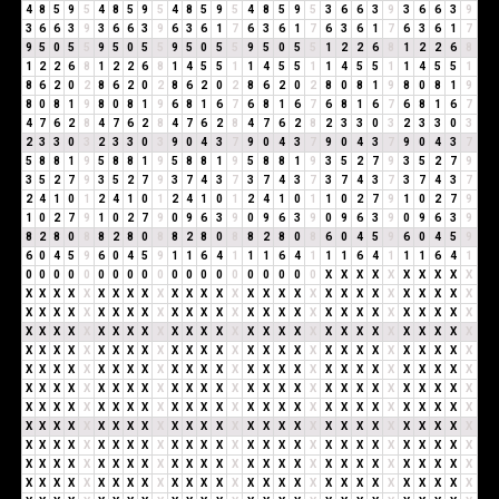
4
8
5
9
5
4
8
5
9
5
4
8
5
9
5
4
8
5
9
5
3
6
6
3
9
3
6
6
3
9
3
6
6
3
9
3
6
6
3
9
6
3
6
1
7
6
3
6
1
7
6
3
6
1
7
6
3
6
1
7
9
5
0
5
5
9
5
0
5
5
9
5
0
5
5
9
5
0
5
5
1
2
2
6
8
1
2
2
6
8
1
2
2
6
8
1
2
2
6
8
1
4
5
5
1
1
4
5
5
1
1
4
5
5
1
1
4
5
5
1
8
6
2
0
2
8
6
2
0
2
8
6
2
0
2
8
6
2
0
2
8
0
8
1
9
8
0
8
1
9
8
0
8
1
9
8
0
8
1
9
6
8
1
6
7
6
8
1
6
7
6
8
1
6
7
6
8
1
6
7
4
7
6
2
8
4
7
6
2
8
4
7
6
2
8
4
7
6
2
8
2
3
3
0
3
2
3
3
0
3
2
3
3
0
3
2
3
3
0
3
9
0
4
3
7
9
0
4
3
7
9
0
4
3
7
9
0
4
3
7
5
8
8
1
9
5
8
8
1
9
5
8
8
1
9
5
8
8
1
9
3
5
2
7
9
3
5
2
7
9
3
5
2
7
9
3
5
2
7
9
3
7
4
3
7
3
7
4
3
7
3
7
4
3
7
3
7
4
3
7
2
4
1
0
1
2
4
1
0
1
2
4
1
0
1
2
4
1
0
1
1
0
2
7
9
1
0
2
7
9
1
0
2
7
9
1
0
2
7
9
0
9
6
3
9
0
9
6
3
9
0
9
6
3
9
0
9
6
3
9
8
2
8
0
8
8
2
8
0
8
8
2
8
0
8
8
2
8
0
8
6
0
4
5
9
6
0
4
5
9
6
0
4
5
9
6
0
4
5
9
1
1
6
4
1
1
1
6
4
1
1
1
6
4
1
1
1
6
4
1
0
0
0
0
0
0
0
0
0
0
0
0
0
0
0
0
0
0
0
0
X
X
X
X
X
X
X
X
X
X
X
X
X
X
X
X
X
X
X
X
X
X
X
X
X
X
X
X
X
X
X
X
X
X
X
X
X
X
X
X
X
X
X
X
X
X
X
X
X
X
X
X
X
X
X
X
X
X
X
X
X
X
X
X
X
X
X
X
X
X
X
X
X
X
X
X
X
X
X
X
X
X
X
X
X
X
X
X
X
X
X
X
X
X
X
X
X
X
X
X
X
X
X
X
X
X
X
X
X
X
X
X
X
X
X
X
X
X
X
X
X
X
X
X
X
X
X
X
X
X
X
X
X
X
X
X
X
X
X
X
X
X
X
X
X
X
X
X
X
X
X
X
X
X
X
X
X
X
X
X
X
X
X
X
X
X
X
X
X
X
X
X
X
X
X
X
X
X
X
X
X
X
X
X
X
X
X
X
X
X
X
X
X
X
X
X
X
X
X
X
X
X
X
X
X
X
X
X
X
X
X
X
X
X
X
X
X
X
X
X
X
X
X
X
X
X
X
X
X
X
X
X
X
X
X
X
X
X
X
X
X
X
X
X
X
X
X
X
X
X
X
X
X
X
X
X
X
X
X
X
X
X
X
X
X
X
X
X
X
X
X
X
X
X
X
X
X
X
X
X
X
X
X
X
X
X
X
X
X
X
X
X
X
X
X
X
X
X
X
X
X
X
X
X
X
X
X
X
X
X
X
X
X
X
X
X
X
X
X
X
X
X
X
X
X
X
X
X
X
X
X
X
X
X
X
X
X
X
X
X