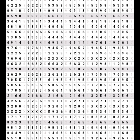
9
8
1
7
8
9
8
1
7
8
9
8
1
7
8
9
8
1
7
8
6
2
2
5
7
6
2
2
5
7
6
2
2
5
7
6
2
2
5
7
5
3
5
8
4
5
3
5
8
4
5
3
5
8
4
5
3
5
8
4
0
9
1
8
9
0
9
1
8
9
0
9
1
8
9
0
9
1
8
9
0
5
9
0
9
0
5
9
0
9
0
5
9
0
9
0
5
9
0
9
6
6
7
9
7
6
6
7
9
7
6
6
7
9
7
6
6
7
9
7
3
4
4
1
5
3
4
4
1
5
3
4
4
1
5
3
4
4
1
5
4
8
1
8
9
4
8
1
8
9
4
8
1
8
9
4
8
1
8
9
4
0
4
6
1
4
0
4
6
1
4
0
4
6
1
4
0
4
6
1
5
1
6
6
3
5
1
6
6
3
5
1
6
6
3
5
1
6
6
3
1
3
0
5
5
1
3
0
5
5
1
3
0
5
5
1
3
0
5
5
4
4
4
6
1
4
4
4
6
1
4
4
4
6
1
4
4
4
6
1
6
9
1
4
5
6
9
1
4
5
6
9
1
4
5
6
9
1
4
5
9
7
6
1
7
9
7
6
1
7
9
7
6
1
7
9
7
6
1
7
9
4
5
7
3
9
4
5
7
3
9
4
5
7
3
9
4
5
7
3
2
2
2
5
7
2
2
2
5
7
2
2
2
5
7
2
2
2
5
7
7
6
9
6
6
7
6
9
6
6
7
6
9
6
6
7
6
9
6
6
X
X
X
X
X
X
X
X
X
X
X
X
X
X
X
X
X
X
X
X
6
6
3
2
5
6
6
3
2
5
6
6
3
2
5
6
6
3
2
5
1
2
9
8
8
1
2
9
8
8
1
2
9
8
8
1
2
9
8
8
5
9
8
7
6
5
9
8
7
6
5
9
8
7
6
5
9
8
7
6
2
6
2
9
2
2
6
2
9
2
2
6
2
9
2
2
6
2
9
2
7
0
5
5
1
7
0
5
5
1
7
0
5
5
1
7
0
5
5
1
6
1
9
5
5
6
1
9
5
5
6
1
9
5
5
6
1
9
5
5
5
8
5
6
2
5
8
5
6
2
5
8
5
6
2
5
8
5
6
2
7
7
8
5
4
7
7
8
5
4
7
7
8
5
4
7
7
8
5
4
5
6
6
1
7
5
6
6
1
7
5
6
6
1
7
5
6
6
1
7
2
1
6
6
3
2
1
6
6
3
2
1
6
6
3
2
1
6
6
3
3
2
5
6
2
3
2
5
6
2
3
2
5
6
2
3
2
5
6
2
2
2
7
1
8
2
2
7
1
8
2
2
7
1
8
2
2
7
1
8
3
2
0
0
0
3
2
0
0
0
3
2
0
0
0
3
2
0
0
0
X
X
X
X
X
X
X
X
X
X
X
X
X
X
X
X
X
X
X
X
5
9
3
6
9
5
9
3
6
9
5
9
3
6
9
5
9
3
6
9
1
7
1
7
8
1
7
1
7
8
1
7
1
7
8
1
7
1
7
8
8
3
2
3
5
8
3
2
3
5
8
3
2
3
5
8
3
2
3
5
4
5
6
5
2
4
5
6
5
2
4
5
6
5
2
4
5
6
5
2
9
8
1
3
4
9
8
1
3
4
9
8
1
3
4
9
8
1
3
4
0
4
4
9
4
0
4
4
9
4
0
4
4
9
4
0
4
4
9
4
1
4
6
8
5
1
4
6
8
5
1
4
6
8
5
1
4
6
8
5
5
5
1
8
9
5
5
1
8
9
5
5
1
8
9
5
5
1
8
9
9
2
6
7
4
9
2
6
7
4