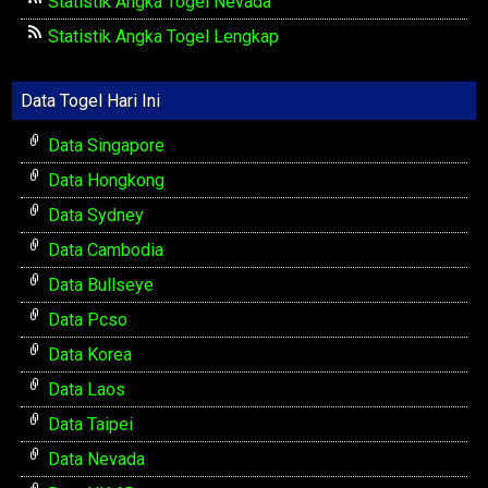
Statistik Angka Togel Nevada
Statistik Angka Togel Lengkap
Data Togel Hari Ini
Data Singapore
Data Hongkong
Data Sydney
Data Cambodia
Data Bullseye
Data Pcso
Data Korea
Data Laos
Data Taipei
Data Nevada