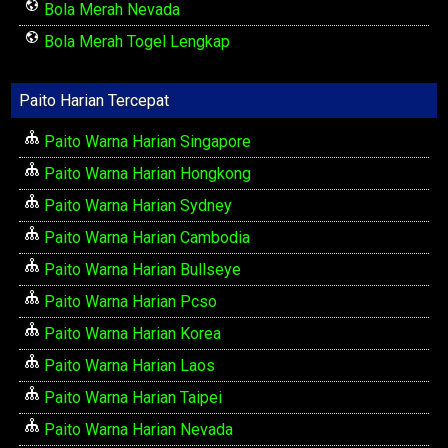
Bola Merah Nevada
Bola Merah Togel Lengkap
Paito Harian Tercepat
Paito Warna Harian Singapore
Paito Warna Harian Hongkong
Paito Warna Harian Sydney
Paito Warna Harian Cambodia
Paito Warna Harian Bullseye
Paito Warna Harian Pcso
Paito Warna Harian Korea
Paito Warna Harian Laos
Paito Warna Harian Taipei
Paito Warna Harian Nevada