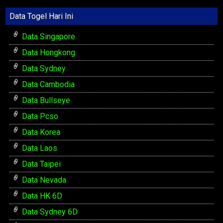
Data Togel Hari Ini
Data Singapore
Data Hongkong
Data Sydney
Data Cambodia
Data Bullseye
Data Pcso
Data Korea
Data Laos
Data Taipei
Data Nevada
Data HK 6D
Data Sydney 6D