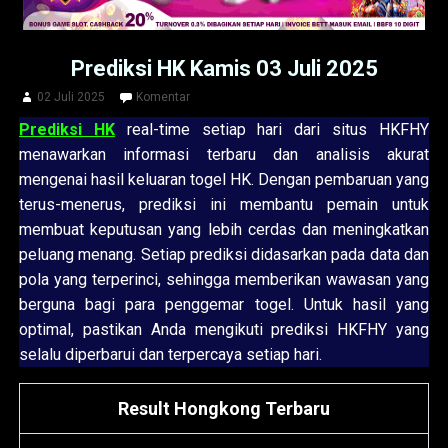
Prediksi HK Kamis 03 Juli 2025
02 Juli 2025
Komentar
Prediksi HK
real-time setiap hari dari situs HKFHY
menawarkan informasi terbaru dan analisis akurat
mengenai hasil keluaran togel HK. Dengan pembaruan yang
terus-menerus, prediksi ini membantu pemain untuk
membuat keputusan yang lebih cerdas dan meningkatkan
peluang menang. Setiap prediksi didasarkan pada data dan
pola yang terperinci, sehingga memberikan wawasan yang
berguna bagi para penggemar togel. Untuk hasil yang
optimal, pastikan Anda mengikuti prediksi HKFHY yang
selalu diperbarui dan terpercaya setiap hari.
Result Hongkong Terbaru