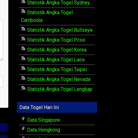
Statistik Angka Togel Sydney
Statistik Angka Togel
Cambodia
Statistik Angka Togel Bullseye
Statistik Angka Togel Pcso
Statistik Angka Togel Korea
Statistik Angka Togel Laos
Statistik Angka Togel Taipei
Statistik Angka Togel Nevada
Statistik Angka Togel Lengkap
Data Togel Hari Ini
Data Singapore
Data Hongkong