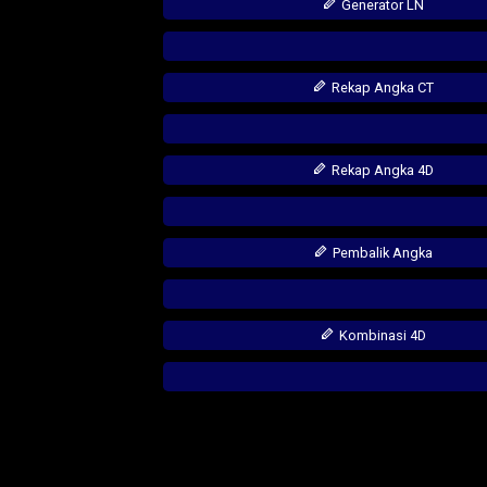
Generator LN
Rekap Angka CT
Rekap Angka 4D
Pembalik Angka
Kombinasi 4D