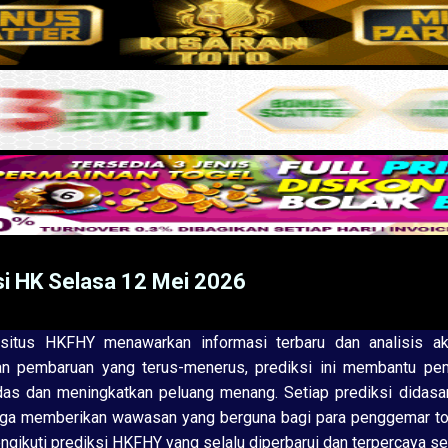
si HK Selasa 12 Mei 2026
 situs HKFHY menawarkan informasi terbaru dan analisis ak
an pembaruan yang terus-menerus, prediksi ini membantu pe
as dan meningkatkan peluang menang. Setiap prediksi didasa
ingga memberikan wawasan yang berguna bagi para penggemar to
ngikuti prediksi HKFHY yang selalu diperbarui dan terpercaya se