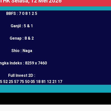
i HK Selasa, 12 Mei 2026
BBFS :
7 0 8 1 2 5
Ganjil :
5 & 1
Genap :
8 & 2
Shio :
Naga
ngka Indeks :
8259 x 7460
Full Invest 2D :
5 52 25 57 75 50 05 18 81 12 21 17