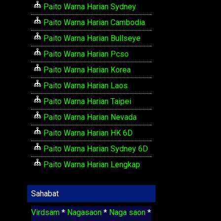
Paito Warna Harian Sydney
Paito Warna Harian Cambodia
Paito Warna Harian Bullseye
Paito Warna Harian Pcso
Paito Warna Harian Korea
Paito Warna Harian Laos
Paito Warna Harian Taipei
Paito Warna Harian Nevada
Paito Warna Harian HK 6D
Paito Warna Harian Sydney 6D
Paito Warna Harian Lengkap
Sahabat
Virdsam
*
Nagasaon
*
Naga saon
*