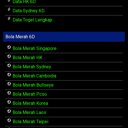
Data HK 6D
Data Sydney 6D
Data Togel Lengkap
Bola Merah 6D
Bola Merah Singapore
Bola Merah HK
Bola Merah Sydney
Bola Merah Cambodia
Bola Merah Bullseye
Bola Merah Pcso
Bola Merah Korea
Bola Merah Laos
Bola Merah Taipei