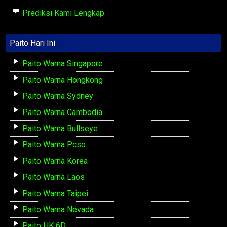
Prediksi Kami Lengkap
Paito Hari Ini
Paito Warna Singapore
Paito Warna Hongkong
Paito Warna Sydney
Paito Warna Cambodia
Paito Warna Bullseye
Paito Warna Pcso
Paito Warna Korea
Paito Warna Laos
Paito Warna Taipei
Paito Warna Nevada
Paito HK 6D