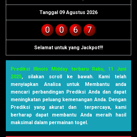
Tanggal 09 Agustus 2026
0
0
6
7
Selamat untuk yang Jackpot!!!
Prediksi Illinois Midday terbaru Rabu, 11 Juni
2025
, silakan scroll ke bawah. Kami telah
menyiapkan Analisa untuk Membantu anda
mencari perbandingan Prediksi Anda dan dapat
meningkatan peluang kemenangan Anda. Dengan
Prediksi yang akurat dan terpercaya, kami
berharap dapat membantu Anda meraih hasil
maksimal dalam permainan togel.