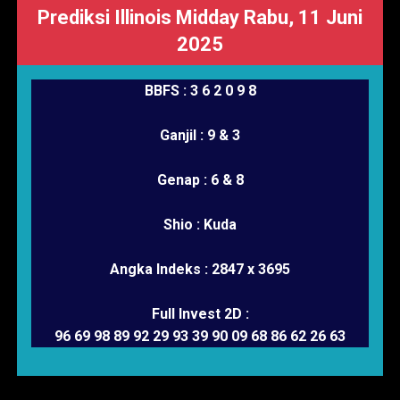
Prediksi Illinois Midday Rabu, 11 Juni
2025
BBFS :
3 6 2 0 9 8
Ganjil :
9 & 3
Genap :
6 & 8
Shio :
Kuda
Angka Indeks :
2847 x 3695
Full Invest 2D :
96 69 98 89 92 29 93 39 90 09 68 86 62 26 63