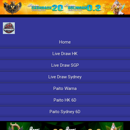
Home
Live Draw HK
Live Draw SGP
Live Draw Sydney
Paito Warna
Paito HK 6D
Paito Sydney 6D