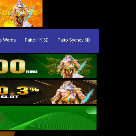
to Warna
Paito HK 6D
Paito Sydney 6D