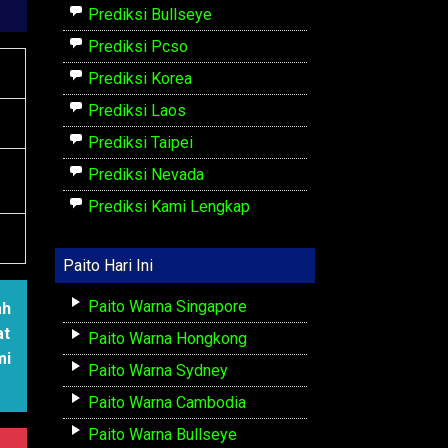
Prediksi Bullseye
Prediksi Pcso
Prediksi Korea
Prediksi Laos
Prediksi Taipei
Prediksi Nevada
Prediksi Kami Lengkap
Paito Hari Ini
Paito Warna Singapore
ah
at
Paito Warna Hongkong
mi
Paito Warna Sydney
Paito Warna Cambodia
Paito Warna Bullseye