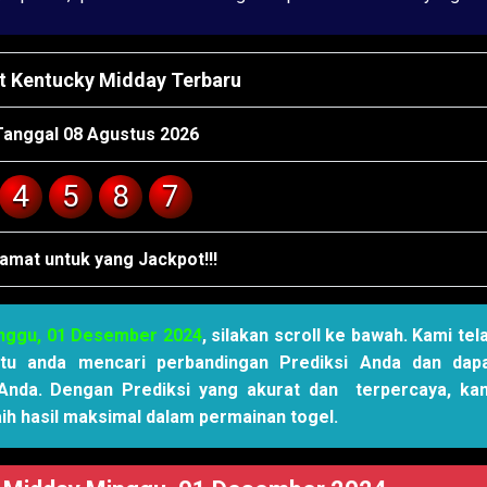
t Kentucky Midday Terbaru
Tanggal 08 Agustus 2026
4
5
8
7
amat untuk yang Jackpot!!!
inggu, 01 Desember 2024
, silakan scroll ke bawah. Kami tel
tu anda mencari perbandingan Prediksi Anda dan dap
nda. Dengan Prediksi yang akurat dan terpercaya, ka
h hasil maksimal dalam permainan togel.