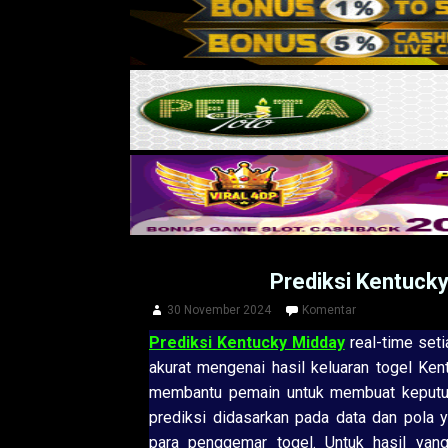
Prediksi Kentuck
30 November 2024
Komentar
Prediksi Kentucky Midday
real-time seti
akurat mengenai hasil keluaran togel Ke
membantu pemain untuk membuat keputus
prediksi didasarkan pada data dan pola 
para penggemar togel. Untuk hasil yan