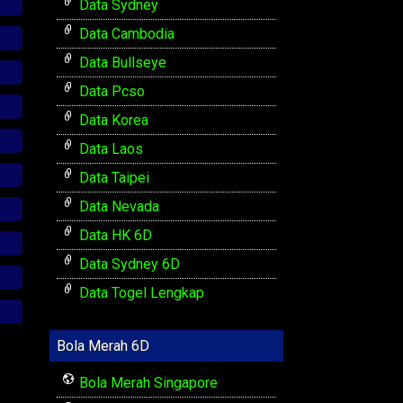
Data Sydney
Data Cambodia
Data Bullseye
Data Pcso
Data Korea
Data Laos
Data Taipei
Data Nevada
Data HK 6D
Data Sydney 6D
Data Togel Lengkap
Bola Merah 6D
Bola Merah Singapore