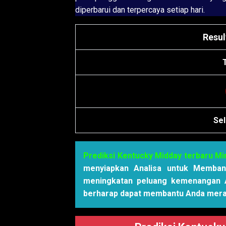
diperbarui dan terpercaya setiap hari.
Resul
Sel
Prediksi Kentucky Midday terbaru M
menyiapkan Analisa untuk Memban
meningkatan peluang kemenangan A
berharap dapat membantu Anda merai