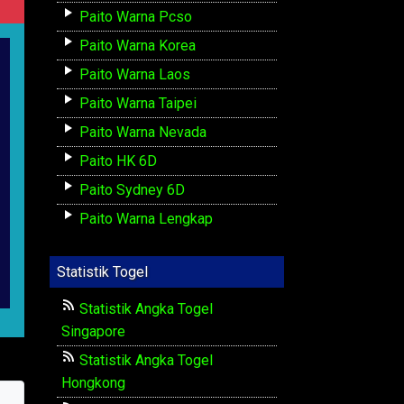
Paito Warna Pcso
Paito Warna Korea
Paito Warna Laos
Paito Warna Taipei
Paito Warna Nevada
Paito HK 6D
Paito Sydney 6D
Paito Warna Lengkap
Statistik Togel
Statistik Angka Togel
Singapore
Statistik Angka Togel
Hongkong