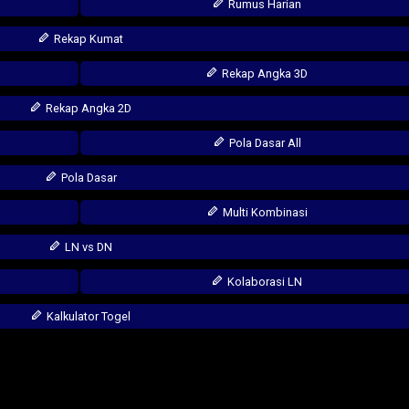
Rumus Harian
Rekap Kumat
Rekap Angka 3D
Rekap Angka 2D
Pola Dasar All
Pola Dasar
Multi Kombinasi
LN vs DN
Kolaborasi LN
Kalkulator Togel