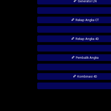
Generator LN
Rekap Angka CT
Rekap Angka 4D
Pembalik Angka
Kombinasi 4D