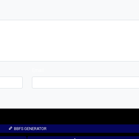
Email
BBFS GENERATOR