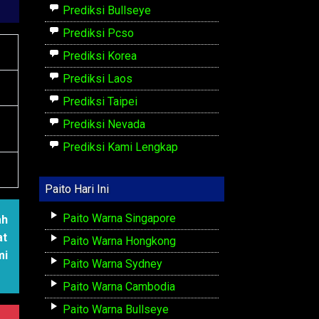
Prediksi Bullseye
Prediksi Pcso
Prediksi Korea
Prediksi Laos
Prediksi Taipei
Prediksi Nevada
Prediksi Kami Lengkap
Paito Hari Ini
Paito Warna Singapore
ah
at
Paito Warna Hongkong
mi
Paito Warna Sydney
Paito Warna Cambodia
Paito Warna Bullseye