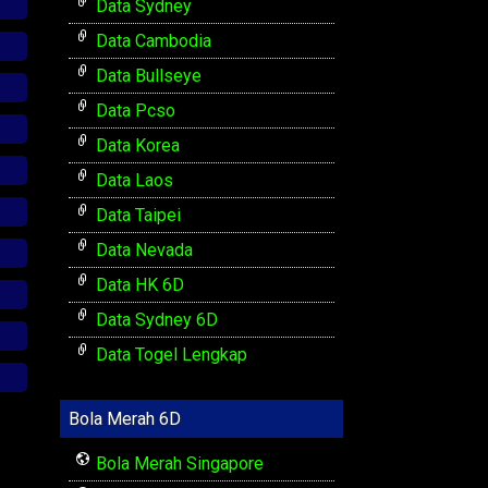
Data Sydney
Data Cambodia
Data Bullseye
Data Pcso
Data Korea
Data Laos
Data Taipei
Data Nevada
Data HK 6D
Data Sydney 6D
Data Togel Lengkap
Bola Merah 6D
Bola Merah Singapore