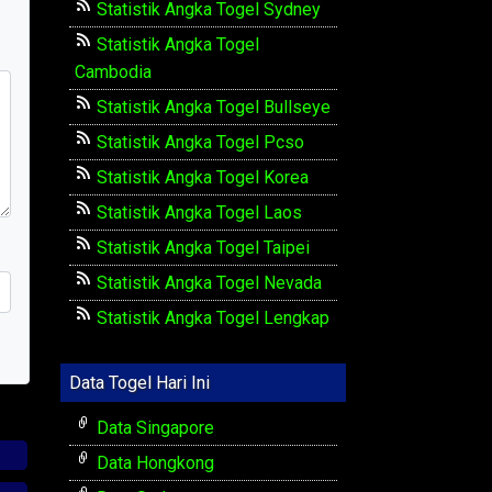
Statistik Angka Togel Sydney
Statistik Angka Togel
Cambodia
Statistik Angka Togel Bullseye
Statistik Angka Togel Pcso
Statistik Angka Togel Korea
Statistik Angka Togel Laos
Statistik Angka Togel Taipei
Statistik Angka Togel Nevada
Statistik Angka Togel Lengkap
Data Togel Hari Ini
Data Singapore
Data Hongkong