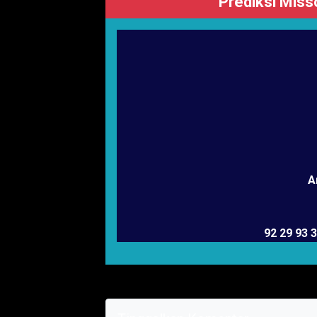
Prediksi Miss
A
92 29 93 3