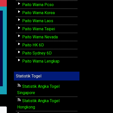
Paito Warna Pcso
Paito Warna Korea
Paito Warna Laos
Paito Warna Taipei
Paito Warna Nevada
Paito HK 6D
Paito Sydney 6D
Paito Warna Lengkap
Statistik Togel
Statistik Angka Togel
Singapore
Statistik Angka Togel
Hongkong