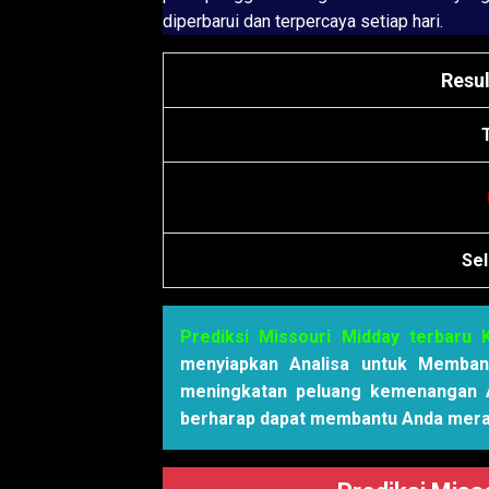
diperbarui dan terpercaya setiap hari.
Resul
Sel
Prediksi Missouri Midday terbaru 
menyiapkan Analisa untuk Memban
meningkatan peluang kemenangan A
berharap dapat membantu Anda merai