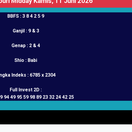
ouri Midday Kamis, 11 Juni 2026
BBFS :
3 8 4 2 5 9
Ganjil :
9 & 3
Genap :
2 & 4
Shio :
Babi
ngka Indeks :
6785 x 2304
Full Invest 2D :
9 94 49 95 59 98 89 23 32 24 42 25