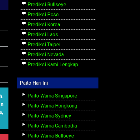
Prediksi Bullseye
Prediksi Pcso
Prediksi Korea
Prediksi Laos
Prediksi Taipei
Prediksi Nevada
Prediksi Kami Lengkap
Paito Hari Ini
Paito Warna Singapore
h.
an
Paito Warna Hongkong
a,
Paito Warna Sydney
Paito Warna Cambodia
Paito Warna Bullseye