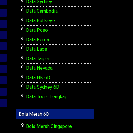
Data Sydney
Data Cambodia
Data Bullseye
Data Pcso
Data Korea
Data Laos
Data Taipei
Data Nevada
Data HK 6D
Data Sydney 6D
Data Togel Lengkap
Bola Merah 6D
Bola Merah Singapore