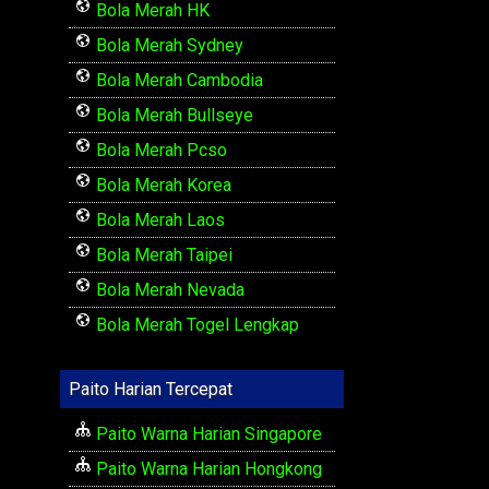
Bola Merah HK
Bola Merah Sydney
Bola Merah Cambodia
Bola Merah Bullseye
Bola Merah Pcso
Bola Merah Korea
Bola Merah Laos
Bola Merah Taipei
Bola Merah Nevada
Bola Merah Togel Lengkap
Paito Harian Tercepat
Paito Warna Harian Singapore
Paito Warna Harian Hongkong