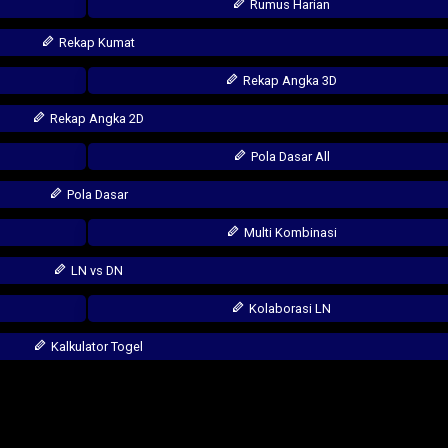
Rumus Harian
Rekap Kumat
Rekap Angka 3D
Rekap Angka 2D
Pola Dasar All
Pola Dasar
Multi Kombinasi
LN vs DN
Kolaborasi LN
Kalkulator Togel