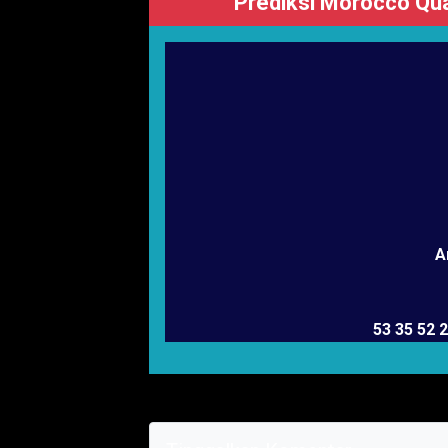
Prediksi Morocco Qu
A
53 35 52 2