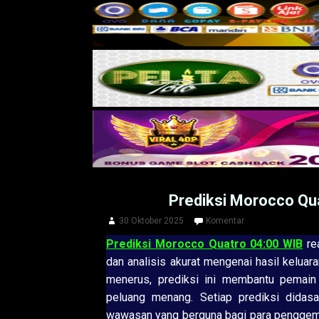
Prediksi Morocco Qu
30 Oktober 2025
Komentar
Prediksi Morocco Quatro 04:00 WIB
rea
dan analisis akurat mengenai hasil kelua
menerus, prediksi ini membantu pemain
peluang menang. Setiap prediksi didas
wawasan yang berguna bagi para penggemar