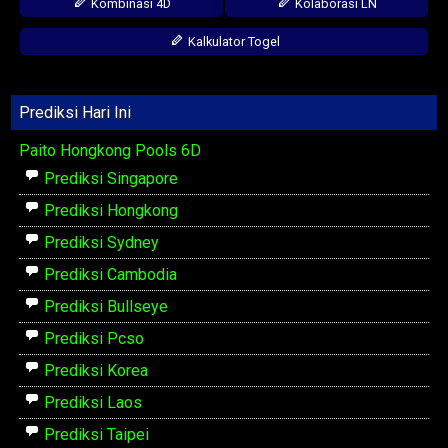
Kombinasi 4D
Kolaborasi LN
Kalkulator Togel
Prediksi Hari Ini
Paito Hongkong Pools 6D
Prediksi Singapore
Prediksi Hongkong
Prediksi Sydney
Prediksi Cambodia
Prediksi Bullseye
Prediksi Pcso
Prediksi Korea
Prediksi Laos
Prediksi Taipei