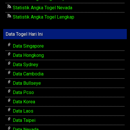
Statistik Angka Togel Nevada
Statistik Angka Togel Lengkap
Data Togel Hari Ini
Data Singapore
Data Hongkong
Data Sydney
Data Cambodia
Data Bullseye
Data Pcso
Data Korea
Data Laos
Data Taipei
Data Nevada