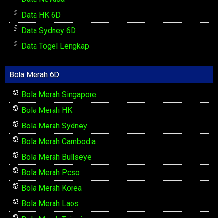
Data HK 6D
Data Sydney 6D
Data Togel Lengkap
Bola Merah 6D
Bola Merah Singapore
Bola Merah HK
Bola Merah Sydney
Bola Merah Cambodia
Bola Merah Bullseye
Bola Merah Pcso
Bola Merah Korea
Bola Merah Laos