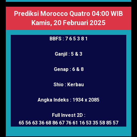
Prediksi Morocco Quatro 04:00 WIB
Kamis, 20 Februari 2025
BBFS :
7 6 5 3 8 1
Ganjil :
5 & 3
Genap :
6 & 8
Shio :
Kerbau
Angka Indeks :
1934 x 2085
Full Invest 2D :
65 56 63 36 68 86 67 76 61 16 53 35 58 85 57