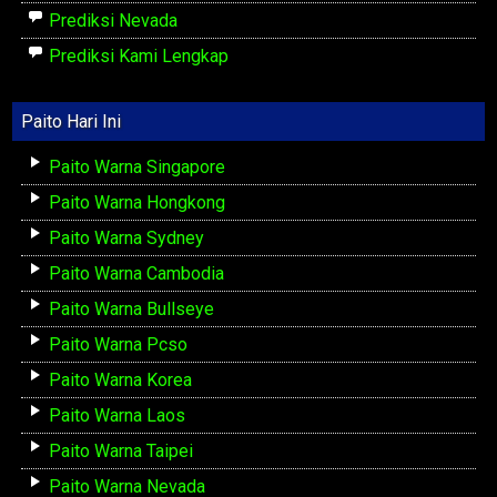
Prediksi Nevada
Prediksi Kami Lengkap
Paito Hari Ini
Paito Warna Singapore
Paito Warna Hongkong
Paito Warna Sydney
Paito Warna Cambodia
Paito Warna Bullseye
Paito Warna Pcso
Paito Warna Korea
Paito Warna Laos
Paito Warna Taipei
Paito Warna Nevada