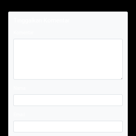
Tinggalkan Komentar
Komentar
Nama
Email