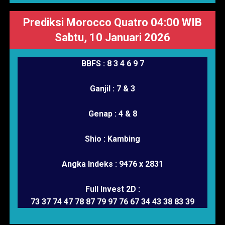
Prediksi Morocco Quatro 04:00 WIB
Sabtu, 10 Januari 2026
BBFS :
8 3 4 6 9 7
Ganjil :
7 & 3
Genap :
4 & 8
Shio :
Kambing
Angka Indeks :
9476 x 2831
Full Invest 2D :
73 37 74 47 78 87 79 97 76 67 34 43 38 83 39