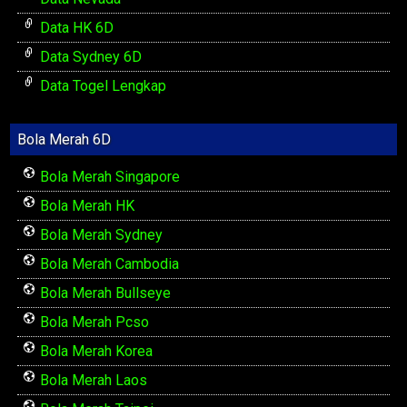
Data HK 6D
Data Sydney 6D
Data Togel Lengkap
Bola Merah 6D
Bola Merah Singapore
Bola Merah HK
Bola Merah Sydney
Bola Merah Cambodia
Bola Merah Bullseye
Bola Merah Pcso
Bola Merah Korea
Bola Merah Laos