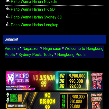
Paito Warna Harian Nevada
Paito Warna Harian HK 6D
Paito Warna Harian Sydney 6D
Paito Warna Harian Lengkap
Sahabat
Virdsam
*
Nagasaon
*
Naga saon
*
Welcome to Hongkong
Pools
*
Sydney Pools Today
*
Hongkong Pools