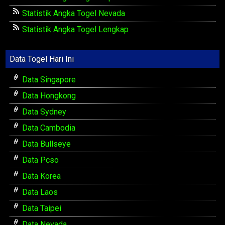
Statistik Angka Togel Nevada
Statistik Angka Togel Lengkap
Data Togel Hari Ini
Data Singapore
Data Hongkong
Data Sydney
Data Cambodia
Data Bullseye
Data Pcso
Data Korea
Data Laos
Data Taipei
Data Nevada