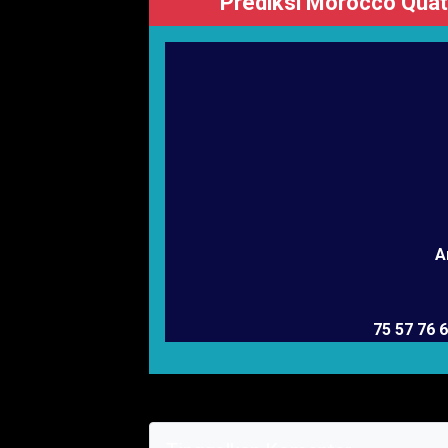
Prediksi Morocco Qua
A
75 57 76 6