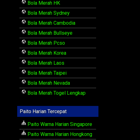
Bola Merah HK
Bola Merah Sydney
Bola Merah Cambodia
Bola Merah Bullseye
Bola Merah Pcso
Bola Merah Korea
Bola Merah Laos
Bola Merah Taipei
Bola Merah Nevada
Bola Merah Togel Lengkap
Paito Harian Tercepat
Paito Warna Harian Singapore
Paito Warna Harian Hongkong