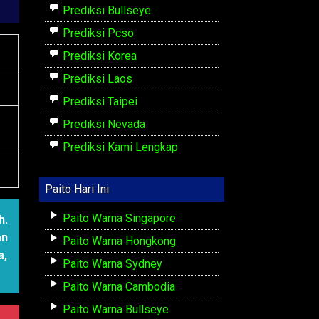
Prediksi Bullseye
Prediksi Pcso
Prediksi Korea
Prediksi Laos
Prediksi Taipei
Prediksi Nevada
Prediksi Kami Lengkap
Paito Hari Ini
Paito Warna Singapore
h.
an
Paito Warna Hongkong
a,
Paito Warna Sydney
Paito Warna Cambodia
Paito Warna Bullseye