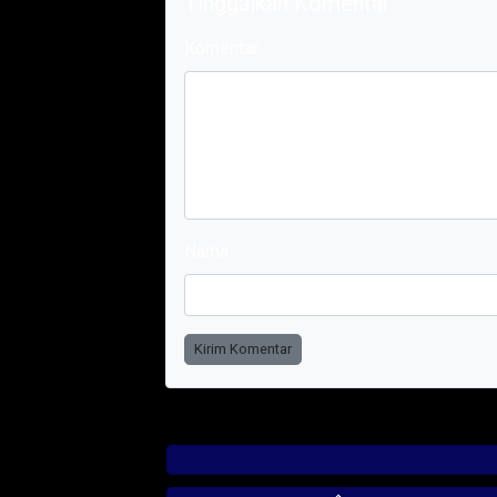
Tinggalkan Komentar
Komentar
Nama
Kirim Komentar