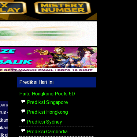
Prediksi Hari Ini
Paito Hongkong Pools 6D
Prediksi Singapore
baru
Prediksi Hongkong
rus-
tkan
Prediksi Sydney
ikan
Prediksi Cambodia
iksi