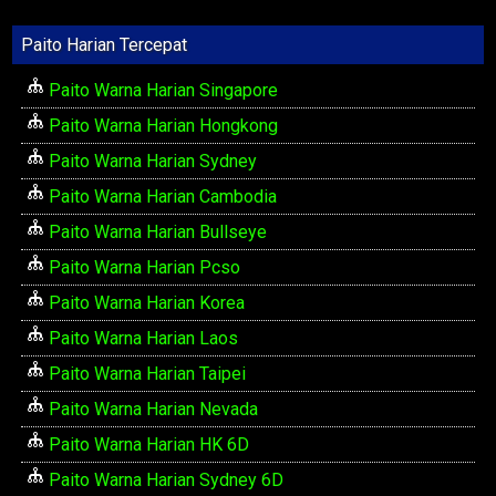
Paito Harian Tercepat
Paito Warna Harian Singapore
Paito Warna Harian Hongkong
Paito Warna Harian Sydney
Paito Warna Harian Cambodia
Paito Warna Harian Bullseye
Paito Warna Harian Pcso
Paito Warna Harian Korea
Paito Warna Harian Laos
Paito Warna Harian Taipei
Paito Warna Harian Nevada
Paito Warna Harian HK 6D
Paito Warna Harian Sydney 6D