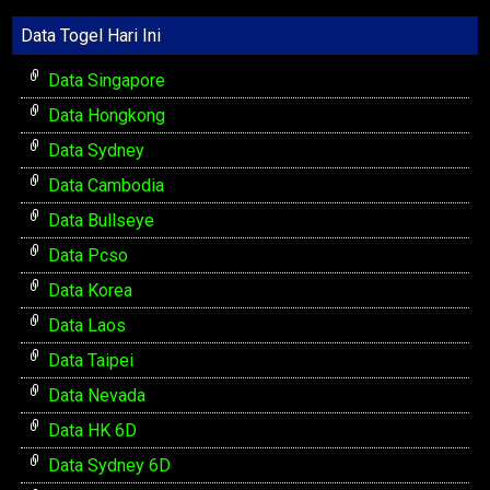
Data Togel Hari Ini
Data Singapore
Data Hongkong
Data Sydney
Data Cambodia
Data Bullseye
Data Pcso
Data Korea
Data Laos
Data Taipei
Data Nevada
Data HK 6D
Data Sydney 6D