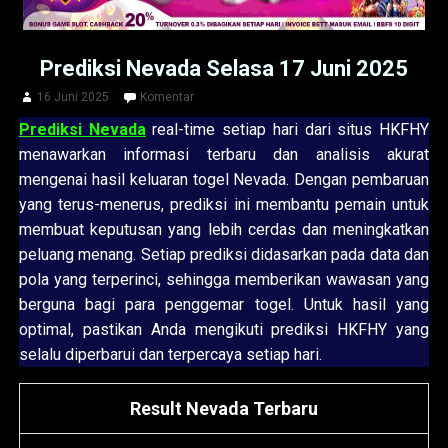
Prediksi Nevada Selasa 17 Juni 2025
16 Juni 2025
Komentar
Prediksi Nevada
real-time setiap hari dari situs HKFHY
menawarkan informasi terbaru dan analisis akurat
mengenai hasil keluaran togel Nevada. Dengan pembaruan
yang terus-menerus, prediksi ini membantu pemain untuk
membuat keputusan yang lebih cerdas dan meningkatkan
peluang menang. Setiap prediksi didasarkan pada data dan
pola yang terperinci, sehingga memberikan wawasan yang
berguna bagi para penggemar togel. Untuk hasil yang
optimal, pastikan Anda mengikuti prediksi HKFHY yang
selalu diperbarui dan terpercaya setiap hari.
Result Nevada Terbaru