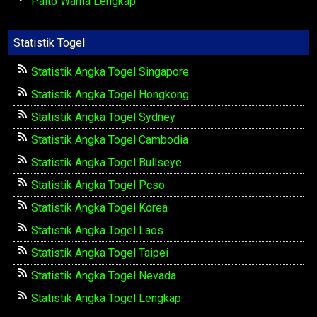
Paito Warna Lengkap
Statistik Togel
Statistik Angka Togel Singapore
Statistik Angka Togel Hongkong
Statistik Angka Togel Sydney
Statistik Angka Togel Cambodia
Statistik Angka Togel Bullseye
Statistik Angka Togel Pcso
Statistik Angka Togel Korea
Statistik Angka Togel Laos
Statistik Angka Togel Taipei
Statistik Angka Togel Nevada
Statistik Angka Togel Lengkap