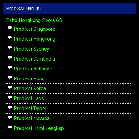
Prediksi Hari Ini
Paito Hongkong Pools 6D
Prediksi Singapore
Prediksi Hongkong
Prediksi Sydney
Prediksi Cambodia
Prediksi Bullseye
Prediksi Pcso
Prediksi Korea
Prediksi Laos
Prediksi Taipei
Prediksi Nevada
Prediksi Kami Lengkap