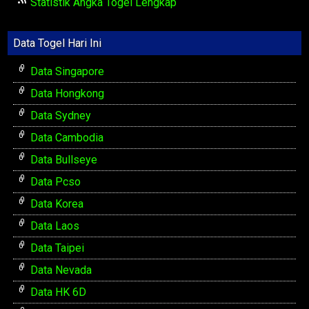
Statistik Angka Togel Lengkap
Data Togel Hari Ini
Data Singapore
Data Hongkong
Data Sydney
Data Cambodia
Data Bullseye
Data Pcso
Data Korea
Data Laos
Data Taipei
Data Nevada
Data HK 6D