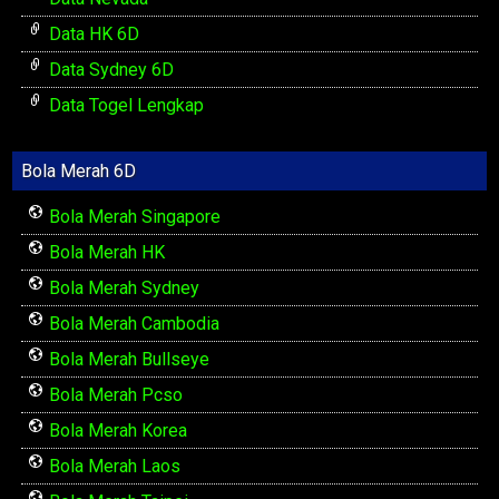
Data HK 6D
Data Sydney 6D
Data Togel Lengkap
Bola Merah 6D
Bola Merah Singapore
Bola Merah HK
Bola Merah Sydney
Bola Merah Cambodia
Bola Merah Bullseye
Bola Merah Pcso
Bola Merah Korea
Bola Merah Laos