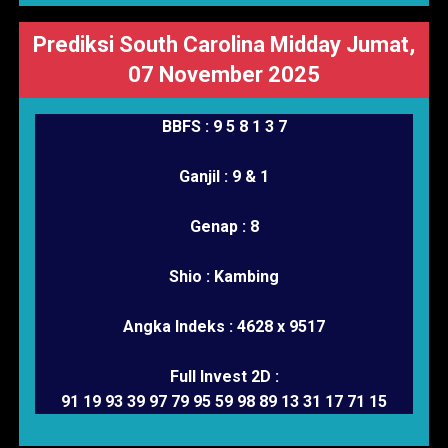
Prediksi South Carolina Midday Jumat,
07 November 2025
BBFS :
9 5 8 1 3 7
Ganjil :
9 & 1
Genap :
8
Shio :
Kambing
Angka Indeks :
4628 x 9517
Full Invest 2D :
91 19 93 39 97 79 95 59 98 89 13 31 17 71 15