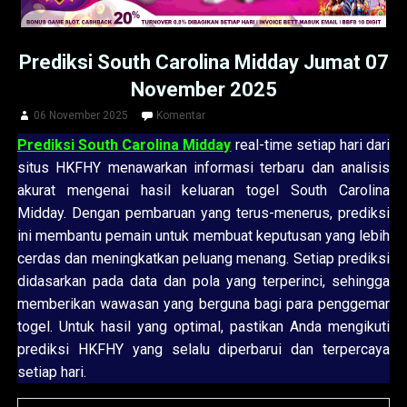
Prediksi South Carolina Midday Jumat 07
November 2025
06 November 2025
Komentar
Prediksi South Carolina Midday
real-time setiap hari dari
situs HKFHY menawarkan informasi terbaru dan analisis
akurat mengenai hasil keluaran togel South Carolina
Midday. Dengan pembaruan yang terus-menerus, prediksi
ini membantu pemain untuk membuat keputusan yang lebih
cerdas dan meningkatkan peluang menang. Setiap prediksi
didasarkan pada data dan pola yang terperinci, sehingga
memberikan wawasan yang berguna bagi para penggemar
togel. Untuk hasil yang optimal, pastikan Anda mengikuti
prediksi HKFHY yang selalu diperbarui dan terpercaya
setiap hari.