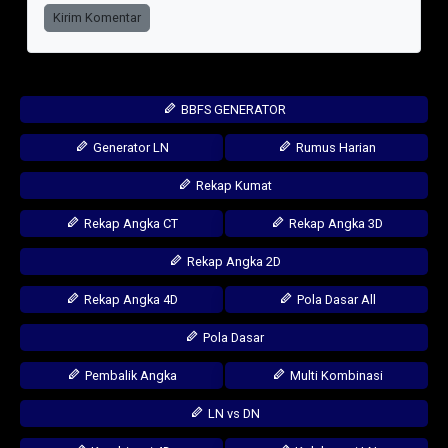
Kirim Komentar
BBFS GENERATOR
Generator LN
Rumus Harian
Rekap Kumat
Rekap Angka CT
Rekap Angka 3D
Rekap Angka 2D
Rekap Angka 4D
Pola Dasar All
Pola Dasar
Pembalik Angka
Multi Kombinasi
LN vs DN