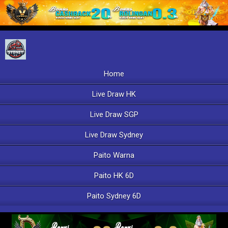
Home
Live Draw HK
Live Draw SGP
Live Draw Sydney
Paito Warna
Paito HK 6D
Paito Sydney 6D