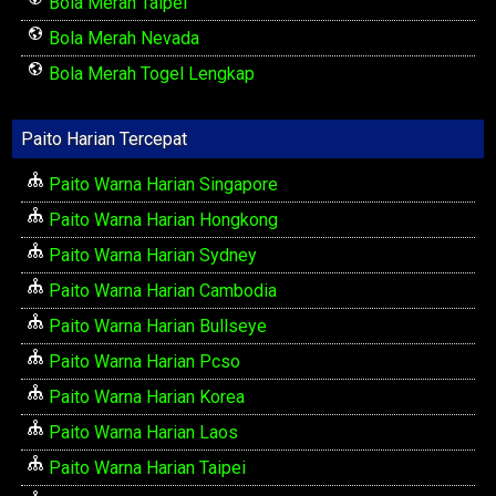
Bola Merah Taipei
Bola Merah Nevada
Bola Merah Togel Lengkap
Paito Harian Tercepat
Paito Warna Harian Singapore
Paito Warna Harian Hongkong
Paito Warna Harian Sydney
Paito Warna Harian Cambodia
Paito Warna Harian Bullseye
Paito Warna Harian Pcso
Paito Warna Harian Korea
Paito Warna Harian Laos
Paito Warna Harian Taipei