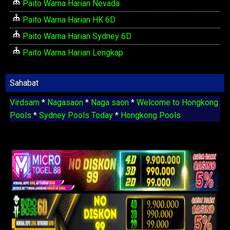
Paito Warna Harian Nevada
Paito Warna Harian HK 6D
Paito Warna Harian Sydney 6D
Paito Warna Harian Lengkap
Sahabat
Virdsam
*
Nagasaon
*
Naga saon
*
Welcome to Hongkong
Pools
*
Sydney Pools Today
*
Hongkong Pools