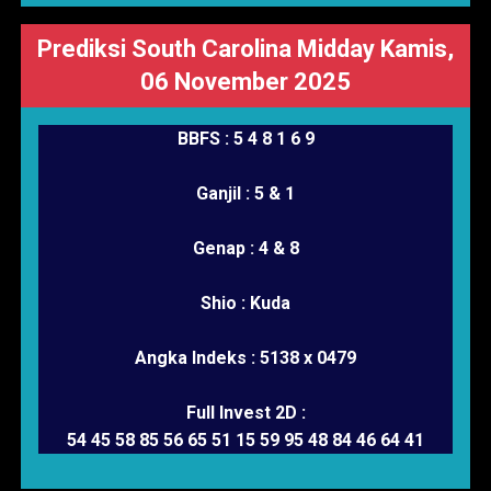
Prediksi South Carolina Midday Kamis,
06 November 2025
BBFS :
5 4 8 1 6 9
Ganjil :
5 & 1
Genap :
4 & 8
Shio :
Kuda
Angka Indeks :
5138 x 0479
Full Invest 2D :
54 45 58 85 56 65 51 15 59 95 48 84 46 64 41