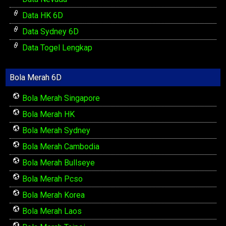
Data HK 6D
Data Sydney 6D
Data Togel Lengkap
Bola Merah 6D
Bola Merah Singapore
Bola Merah HK
Bola Merah Sydney
Bola Merah Cambodia
Bola Merah Bullseye
Bola Merah Pcso
Bola Merah Korea
Bola Merah Laos