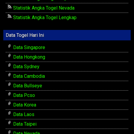
Statistik Angka Togel Nevada
Statistik Angka Togel Lengkap
Data Togel Hari Ini
Data Singapore
Data Hongkong
Data Sydney
Data Cambodia
Data Bullseye
Data Pcso
Data Korea
Data Laos
Data Taipei
Data Nevada