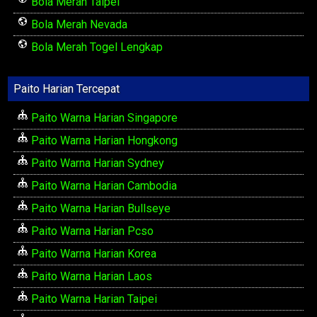
Bola Merah Taipei
Bola Merah Nevada
Bola Merah Togel Lengkap
Paito Harian Tercepat
Paito Warna Harian Singapore
Paito Warna Harian Hongkong
Paito Warna Harian Sydney
Paito Warna Harian Cambodia
Paito Warna Harian Bullseye
Paito Warna Harian Pcso
Paito Warna Harian Korea
Paito Warna Harian Laos
Paito Warna Harian Taipei