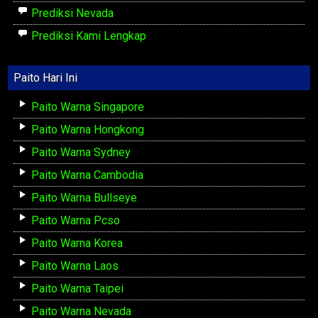
Prediksi Nevada
Prediksi Kami Lengkap
Paito Hari Ini
Paito Warna Singapore
Paito Warna Hongkong
Paito Warna Sydney
Paito Warna Cambodia
Paito Warna Bullseye
Paito Warna Pcso
Paito Warna Korea
Paito Warna Laos
Paito Warna Taipei
Paito Warna Nevada