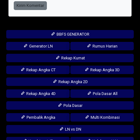
Kirim Komentar
BBFS GENERATOR
Generator LN
Rumus Harian
Rekap Kumat
Rekap Angka CT
Rekap Angka 3D
Rekap Angka 2D
Rekap Angka 4D
Pola Dasar All
Pola Dasar
Pembalik Angka
Multi Kombinasi
LN vs DN