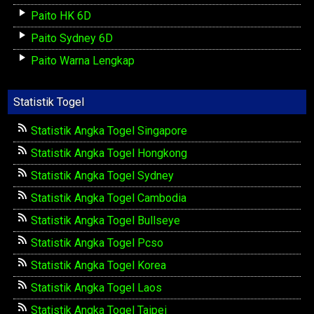
Paito HK 6D
Paito Sydney 6D
Paito Warna Lengkap
Statistik Togel
Statistik Angka Togel Singapore
Statistik Angka Togel Hongkong
Statistik Angka Togel Sydney
Statistik Angka Togel Cambodia
Statistik Angka Togel Bullseye
Statistik Angka Togel Pcso
Statistik Angka Togel Korea
Statistik Angka Togel Laos
Statistik Angka Togel Taipei