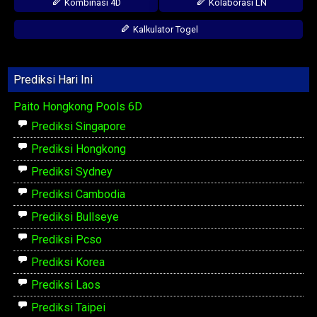
Kombinasi 4D
Kolaborasi LN
Kalkulator Togel
Prediksi Hari Ini
Paito Hongkong Pools 6D
Prediksi Singapore
Prediksi Hongkong
Prediksi Sydney
Prediksi Cambodia
Prediksi Bullseye
Prediksi Pcso
Prediksi Korea
Prediksi Laos
Prediksi Taipei