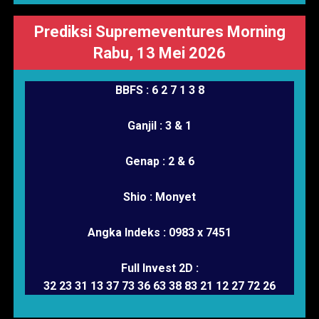
Prediksi Supremeventures Morning
Rabu, 13 Mei 2026
BBFS :
6 2 7 1 3 8
Ganjil :
3 & 1
Genap :
2 & 6
Shio :
Monyet
Angka Indeks :
0983 x 7451
Full Invest 2D :
32 23 31 13 37 73 36 63 38 83 21 12 27 72 26