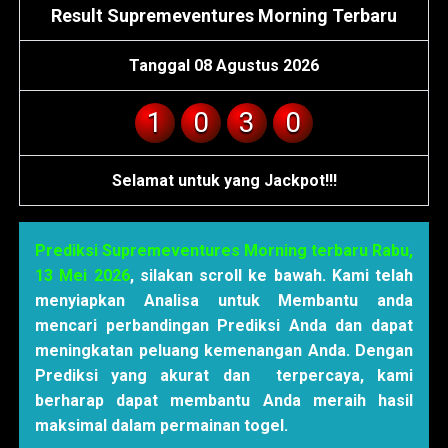
Result Supremeventures Morning Terbaru
Tanggal 08 Agustus 2026
1
0
3
0
Selamat untuk yang Jackpot!!!
Prediksi Supremeventures Morning terbaru Rabu,
13 Mei 2026
, silakan scroll ke bawah. Kami telah
menyiapkan Analisa untuk Membantu anda
mencari perbandingan Prediksi Anda dan dapat
meningkatan peluang kemenangan Anda. Dengan
Prediksi yang akurat dan terpercaya, kami
berharap dapat membantu Anda meraih hasil
maksimal dalam permainan togel.