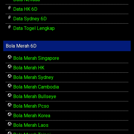
Data HK 6D
Data Sydney 6D
Data Togel Lengkap
Bola Merah 6D
Bola Merah Singapore
Bola Merah HK
Bola Merah Sydney
Bola Merah Cambodia
Bola Merah Bullseye
Bola Merah Pcso
Bola Merah Korea
Bola Merah Laos