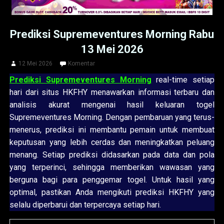
Prediksi Supremeventures Morning Rabu
13 Mei 2026
12 Mei 2026
Komentar
Prediksi Supremeventures Morning
real-time setiap
hari dari situs HKFHY menawarkan informasi terbaru dan
analisis akurat mengenai hasil keluaran togel
Supremeventures Morning. Dengan pembaruan yang terus-
menerus, prediksi ini membantu pemain untuk membuat
keputusan yang lebih cerdas dan meningkatkan peluang
menang. Setiap prediksi didasarkan pada data dan pola
yang terperinci, sehingga memberikan wawasan yang
berguna bagi para penggemar togel. Untuk hasil yang
optimal, pastikan Anda mengikuti prediksi HKFHY yang
selalu diperbarui dan terpercaya setiap hari.