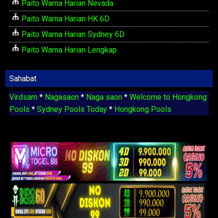
Paito Warna Harian Nevada
Paito Warna Harian HK 6D
Paito Warna Harian Sydney 6D
Paito Warna Harian Lengkap
Sahabat
Virdsam
*
Nagasaon
*
Naga saon
*
Welcome to Hongkong
Pools
*
Sydney Pools Today
*
Hongkong Pools