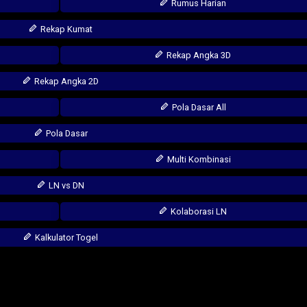
Rumus Harian
Rekap Kumat
Rekap Angka 3D
Rekap Angka 2D
Pola Dasar All
Pola Dasar
Multi Kombinasi
LN vs DN
Kolaborasi LN
Kalkulator Togel