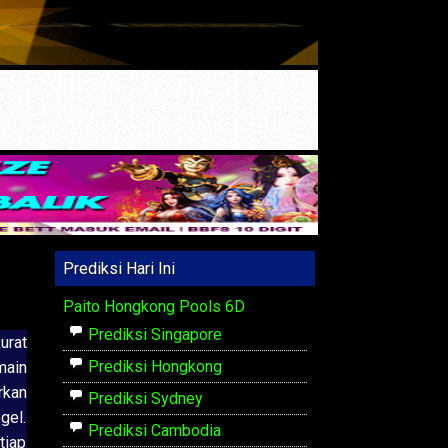
Prediksi Hari Ini
Paito Hongkong Pools 6D
Prediksi Singapore
urat
Prediksi Hongkong
main
rkan
Prediksi Sydney
gel.
Prediksi Cambodia
tiap