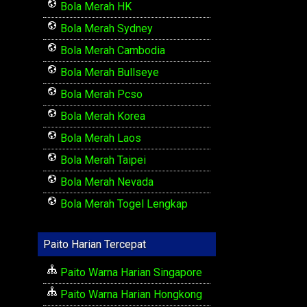
Bola Merah HK
Bola Merah Sydney
Bola Merah Cambodia
Bola Merah Bullseye
Bola Merah Pcso
Bola Merah Korea
Bola Merah Laos
Bola Merah Taipei
Bola Merah Nevada
Bola Merah Togel Lengkap
Paito Harian Tercepat
Paito Warna Harian Singapore
Paito Warna Harian Hongkong