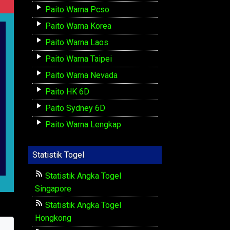
Paito Warna Pcso
Paito Warna Korea
Paito Warna Laos
Paito Warna Taipei
Paito Warna Nevada
Paito HK 6D
Paito Sydney 6D
Paito Warna Lengkap
Statistik Togel
Statistik Angka Togel
Singapore
Statistik Angka Togel
Hongkong