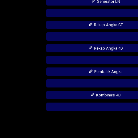
Generator LN
Rekap Angka CT
Rekap Angka 4D
Pembalik Angka
Kombinasi 4D