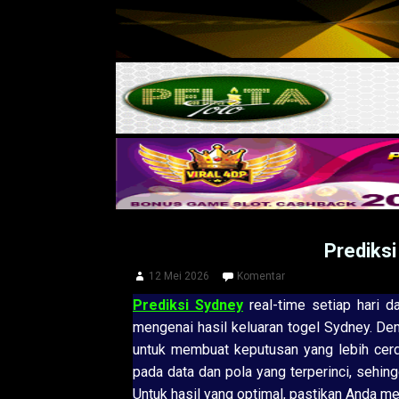
Prediks
12 Mei 2026
Komentar
Prediksi Sydney
real-time setiap hari d
mengenai hasil keluaran togel Sydney. D
untuk membuat keputusan yang lebih cerd
pada data dan pola yang terperinci, seh
Untuk hasil yang optimal, pastikan Anda me