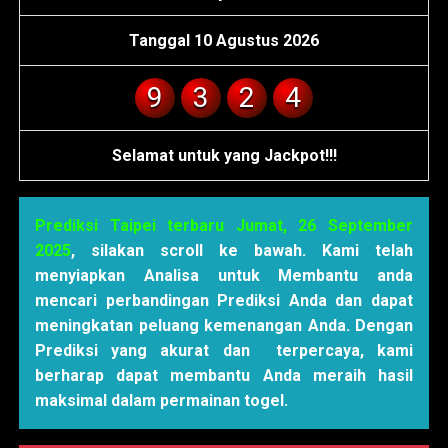
Tanggal 10 Agustus 2026
9
3
2
4
Selamat untuk yang Jackpot!!!
Prediksi Taipei terbaru Jumat, 26 September
2025
, silakan scroll ke bawah. Kami telah
menyiapkan Analisa untuk Membantu anda
mencari perbandingan Prediksi Anda dan dapat
meningkatan peluang kemenangan Anda. Dengan
Prediksi yang akurat dan terpercaya, kami
berharap dapat membantu Anda meraih hasil
maksimal dalam permainan togel.