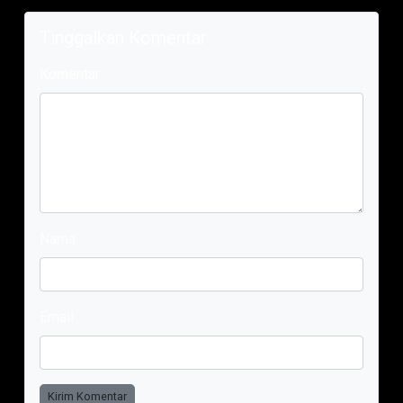
Tinggalkan Komentar
Komentar
Nama
Email
Kirim Komentar