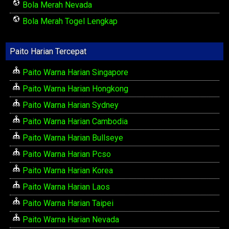
Bola Merah Nevada
Bola Merah Togel Lengkap
Paito Harian Tercepat
Paito Warna Harian Singapore
Paito Warna Harian Hongkong
Paito Warna Harian Sydney
Paito Warna Harian Cambodia
Paito Warna Harian Bullseye
Paito Warna Harian Pcso
Paito Warna Harian Korea
Paito Warna Harian Laos
Paito Warna Harian Taipei
Paito Warna Harian Nevada