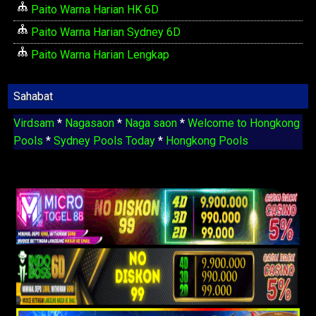
Paito Warna Harian HK 6D
Paito Warna Harian Sydney 6D
Paito Warna Harian Lengkap
Sahabat
Virdsam
*
Nagasaon
*
Naga saon
*
Welcome to Hongkong
Pools
*
Sydney Pools Today
*
Hongkong Pools