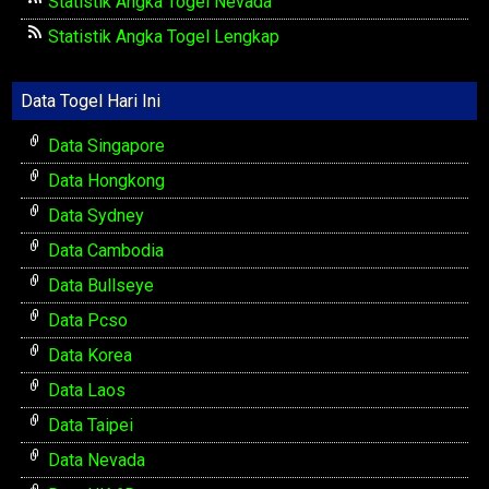
Statistik Angka Togel Nevada
Statistik Angka Togel Lengkap
Data Togel Hari Ini
Data Singapore
Data Hongkong
Data Sydney
Data Cambodia
Data Bullseye
Data Pcso
Data Korea
Data Laos
Data Taipei
Data Nevada