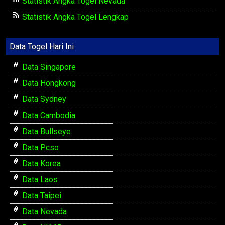
Statistik Angka Togel Nevada
Statistik Angka Togel Lengkap
Data Togel Hari Ini
Data Singapore
Data Hongkong
Data Sydney
Data Cambodia
Data Bullseye
Data Pcso
Data Korea
Data Laos
Data Taipei
Data Nevada