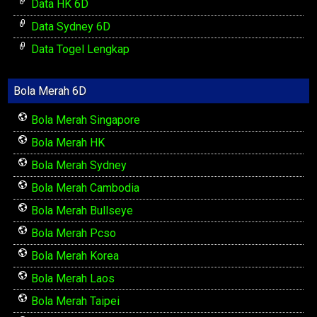
Data HK 6D
Data Sydney 6D
Data Togel Lengkap
Bola Merah 6D
Bola Merah Singapore
Bola Merah HK
Bola Merah Sydney
Bola Merah Cambodia
Bola Merah Bullseye
Bola Merah Pcso
Bola Merah Korea
Bola Merah Laos
Bola Merah Taipei