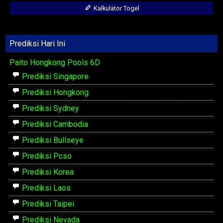
Kalkulator Togel
Prediksi Hari Ini
Paito Hongkong Pools 6D
Prediksi Singapore
Prediksi Hongkong
Prediksi Sydney
Prediksi Cambodia
Prediksi Bullseye
Prediksi Pcso
Prediksi Korea
Prediksi Laos
Prediksi Taipei
Prediksi Nevada