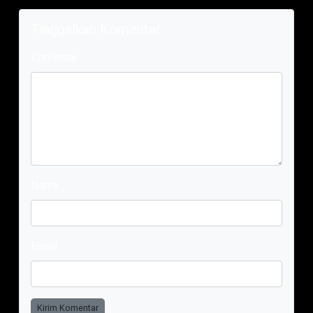
Tinggalkan Komentar
Komentar
Nama
Email
Kirim Komentar