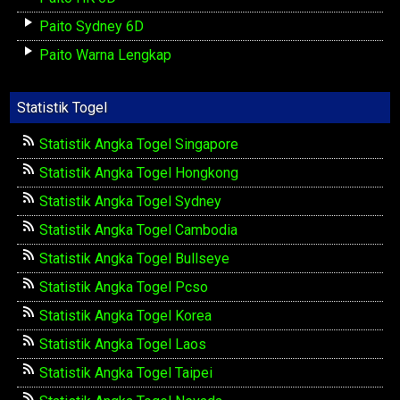
Paito Sydney 6D
Paito Warna Lengkap
Statistik Togel
Statistik Angka Togel Singapore
Statistik Angka Togel Hongkong
Statistik Angka Togel Sydney
Statistik Angka Togel Cambodia
Statistik Angka Togel Bullseye
Statistik Angka Togel Pcso
Statistik Angka Togel Korea
Statistik Angka Togel Laos
Statistik Angka Togel Taipei