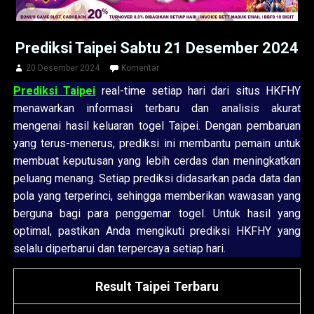
Prediksi Taipei Sabtu 21 Desember 2024
20 Desember 2024
Komentar
Prediksi Taipei
real-time setiap hari dari situs HKFHY
menawarkan informasi terbaru dan analisis akurat
mengenai hasil keluaran togel Taipei. Dengan pembaruan
yang terus-menerus, prediksi ini membantu pemain untuk
membuat keputusan yang lebih cerdas dan meningkatkan
peluang menang. Setiap prediksi didasarkan pada data dan
pola yang terperinci, sehingga memberikan wawasan yang
berguna bagi para penggemar togel. Untuk hasil yang
optimal, pastikan Anda mengikuti prediksi HKFHY yang
selalu diperbarui dan terpercaya setiap hari.
Result Taipei Terbaru