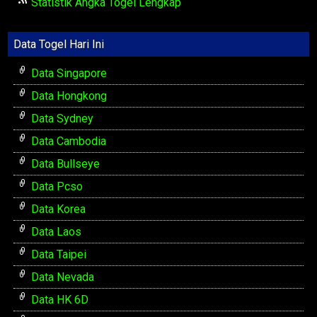
Statistik Angka Togel Lengkap
Data Togel Hari Ini
Data Singapore
Data Hongkong
Data Sydney
Data Cambodia
Data Bullseye
Data Pcso
Data Korea
Data Laos
Data Taipei
Data Nevada
Data HK 6D