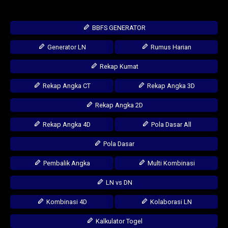
BBFS GENERATOR
Generator LN
Rumus Harian
Rekap Kumat
Rekap Angka CT
Rekap Angka 3D
Rekap Angka 2D
Rekap Angka 4D
Pola Dasar All
Pola Dasar
Pembalik Angka
Multi Kombinasi
LN vs DN
Kombinasi 4D
Kolaborasi LN
Kalkulator Togel