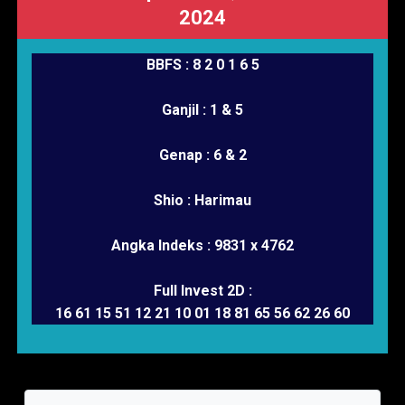
2024
BBFS :
8 2 0 1 6 5
Ganjil :
1 & 5
Genap :
6 & 2
Shio :
Harimau
Angka Indeks :
9831 x 4762
Full Invest 2D :
16 61 15 51 12 21 10 01 18 81 65 56 62 26 60