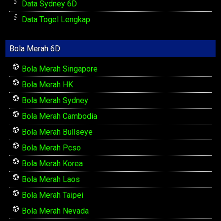
Data Sydney 6D
Data Togel Lengkap
Bola Merah 6D
Bola Merah Singapore
Bola Merah HK
Bola Merah Sydney
Bola Merah Cambodia
Bola Merah Bullseye
Bola Merah Pcso
Bola Merah Korea
Bola Merah Laos
Bola Merah Taipei
Bola Merah Nevada