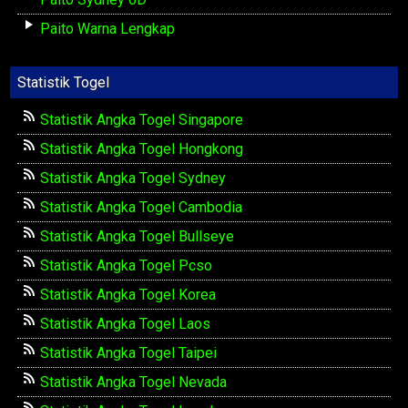
Paito Warna Lengkap
Statistik Togel
Statistik Angka Togel Singapore
Statistik Angka Togel Hongkong
Statistik Angka Togel Sydney
Statistik Angka Togel Cambodia
Statistik Angka Togel Bullseye
Statistik Angka Togel Pcso
Statistik Angka Togel Korea
Statistik Angka Togel Laos
Statistik Angka Togel Taipei
Statistik Angka Togel Nevada