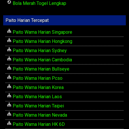
Bola Merah Togel Lengkap
Paito Harian Tercepat
Paito Warna Harian Singapore
Paito Warna Harian Hongkong
Paito Warna Harian Sydney
Paito Warna Harian Cambodia
Paito Warna Harian Bullseye
Paito Warna Harian Pcso
Paito Warna Harian Korea
Paito Warna Harian Laos
Paito Warna Harian Taipei
Paito Warna Harian Nevada
Paito Warna Harian HK 6D