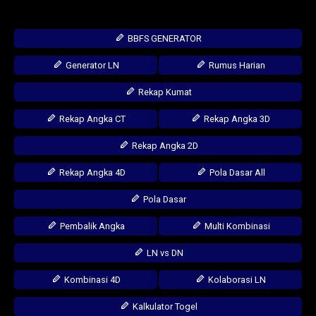
BBFS GENERATOR
Generator LN
Rumus Harian
Rekap Kumat
Rekap Angka CT
Rekap Angka 3D
Rekap Angka 2D
Rekap Angka 4D
Pola Dasar All
Pola Dasar
Pembalik Angka
Multi Kombinasi
LN vs DN
Kombinasi 4D
Kolaborasi LN
Kalkulator Togel