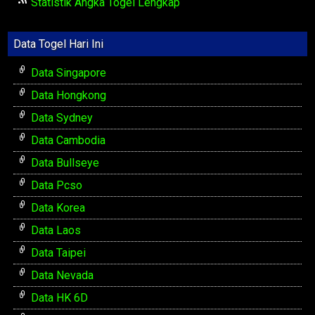
Statistik Angka Togel Lengkap
Data Togel Hari Ini
Data Singapore
Data Hongkong
Data Sydney
Data Cambodia
Data Bullseye
Data Pcso
Data Korea
Data Laos
Data Taipei
Data Nevada
Data HK 6D