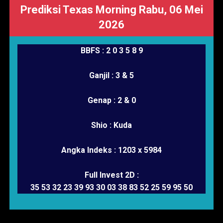
Prediksi Texas Morning Rabu, 06 Mei
2026
BBFS :
2 0 3 5 8 9
Ganjil :
3 & 5
Genap :
2 & 0
Shio :
Kuda
Angka Indeks :
1203 x 5984
Full Invest 2D :
35 53 32 23 39 93 30 03 38 83 52 25 59 95 50