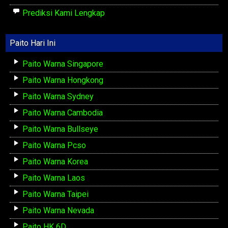
Prediksi Kami Lengkap
Paito Hari Ini
Paito Warna Singapore
Paito Warna Hongkong
Paito Warna Sydney
Paito Warna Cambodia
Paito Warna Bullseye
Paito Warna Pcso
Paito Warna Korea
Paito Warna Laos
Paito Warna Taipei
Paito Warna Nevada
Paito HK 6D