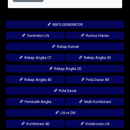
BBFS GENERATOR
Generator LN
Rumus Harian
Rekap Kumat
Rekap Angka CT
Rekap Angka 3D
Rekap Angka 2D
Rekap Angka 4D
Pola Dasar All
Pola Dasar
Pembalik Angka
Multi Kombinasi
LN vs DN
Kombinasi 4D
Kolaborasi LN