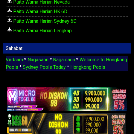
Paito Warna Harian Nevada
Paito Warna Harian HK 6D
Paito Warna Harian Sydney 6D
Paito Warna Harian Lengkap
Sahabat
Virdsam
*
Nagasaon
*
Naga saon
*
Welcome to Hongkong
Pools
*
Sydney Pools Today
*
Hongkong Pools