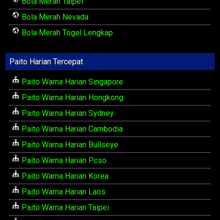
Bola Merah Taipei
Bola Merah Nevada
Bola Merah Togel Lengkap
Paito Harian Tercepat
Paito Warna Harian Singapore
Paito Warna Harian Hongkong
Paito Warna Harian Sydney
Paito Warna Harian Cambodia
Paito Warna Harian Bullseye
Paito Warna Harian Pcso
Paito Warna Harian Korea
Paito Warna Harian Laos
Paito Warna Harian Taipei