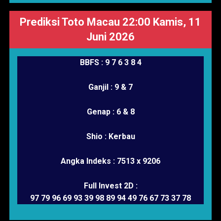
Prediksi Toto Macau 22:00 Kamis, 11
Juni 2026
BBFS :
9 7 6 3 8 4
Ganjil :
9 & 7
Genap :
6 & 8
Shio :
Kerbau
Angka Indeks :
7513 x 9206
Full Invest 2D :
97 79 96 69 93 39 98 89 94 49 76 67 73 37 78