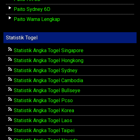
Paito Sydney 6D
Paito Warna Lengkap
Statistik Togel
Statistik Angka Togel Singapore
Statistik Angka Togel Hongkong
Statistik Angka Togel Sydney
Statistik Angka Togel Cambodia
Statistik Angka Togel Bullseye
Statistik Angka Togel Pcso
Statistik Angka Togel Korea
Statistik Angka Togel Laos
Statistik Angka Togel Taipei