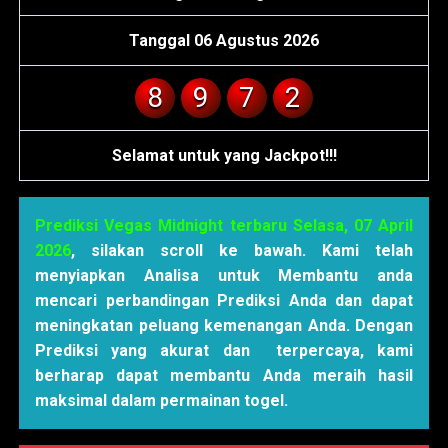
Tanggal 06 Agustus 2026
8
9
7
2
Selamat untuk yang Jackpot!!!
Prediksi Vegas Midnight terbaru Selasa, 07 April
2026
, silakan scroll ke bawah. Kami telah
menyiapkan Analisa untuk Membantu anda
mencari perbandingan Prediksi Anda dan dapat
meningkatan peluang kemenangan Anda. Dengan
Prediksi yang akurat dan terpercaya, kami
berharap dapat membantu Anda meraih hasil
maksimal dalam permainan togel.