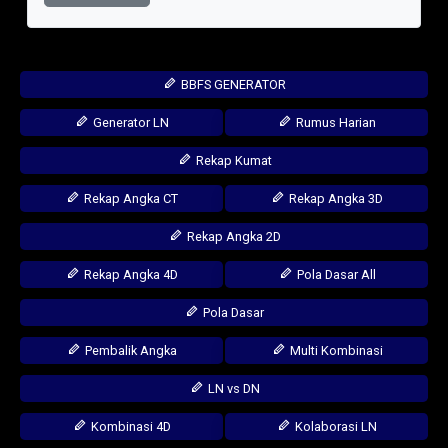
BBFS GENERATOR
Generator LN
Rumus Harian
Rekap Kumat
Rekap Angka CT
Rekap Angka 3D
Rekap Angka 2D
Rekap Angka 4D
Pola Dasar All
Pola Dasar
Pembalik Angka
Multi Kombinasi
LN vs DN
Kombinasi 4D
Kolaborasi LN