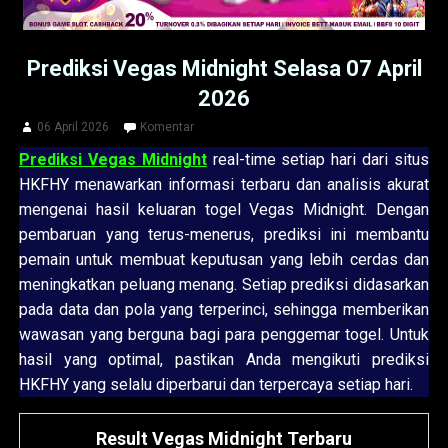
Prediksi Vegas Midnight Selasa 07 April
2026
06 April 2026
Komentar
Prediksi Vegas Midnight
real-time setiap hari dari situs
HKFHY menawarkan informasi terbaru dan analisis akurat
mengenai hasil keluaran togel Vegas Midnight. Dengan
pembaruan yang terus-menerus, prediksi ini membantu
pemain untuk membuat keputusan yang lebih cerdas dan
meningkatkan peluang menang. Setiap prediksi didasarkan
pada data dan pola yang terperinci, sehingga memberikan
wawasan yang berguna bagi para penggemar togel. Untuk
hasil yang optimal, pastikan Anda mengikuti prediksi
HKFHY yang selalu diperbarui dan terpercaya setiap hari.
Result Vegas Midnight Terbaru