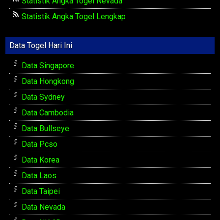
Statistik Angka Togel Nevada
Statistik Angka Togel Lengkap
Data Togel Hari Ini
Data Singapore
Data Hongkong
Data Sydney
Data Cambodia
Data Bullseye
Data Pcso
Data Korea
Data Laos
Data Taipei
Data Nevada