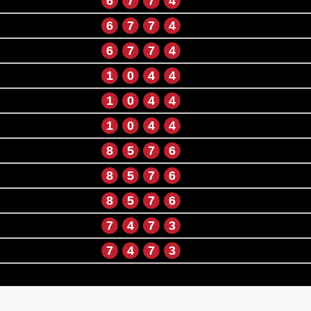
6
7
7
4
6
7
7
4
6
7
7
4
1
0
4
4
1
0
4
4
1
0
4
4
8
5
7
6
8
5
7
6
8
5
7
6
7
4
7
3
7
4
7
3