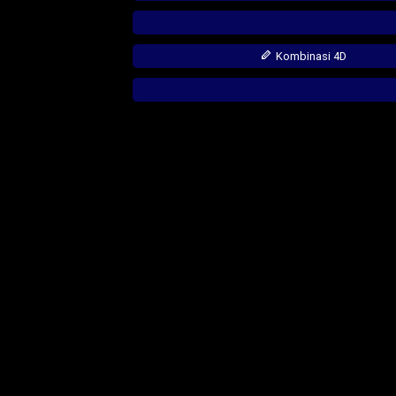
Kombinasi 4D