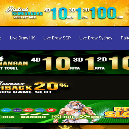
e
Live Draw HK
Live Draw SGP
Live Draw Sydney
Pai