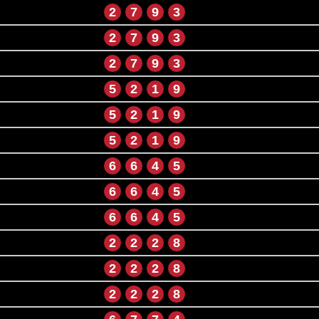
2
7
9
3
2
7
9
3
2
7
9
3
5
2
1
9
5
2
1
9
5
2
1
9
6
6
4
5
6
6
4
5
6
6
4
5
2
2
2
8
2
2
2
8
2
2
2
8