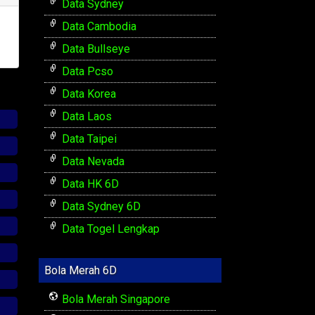
Data Sydney
Data Cambodia
Data Bullseye
Data Pcso
Data Korea
Data Laos
Data Taipei
Data Nevada
Data HK 6D
Data Sydney 6D
Data Togel Lengkap
Bola Merah 6D
Bola Merah Singapore