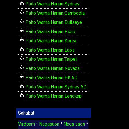
Paito Warna Harian Sydney
Paito Warna Harian Cambodia
Paito Warna Harian Bullseye
Paito Warna Harian Pcso
Paito Warna Harian Korea
Paito Warna Harian Laos
Paito Warna Harian Taipei
Paito Warna Harian Nevada
Paito Warna Harian HK 6D
Paito Warna Harian Sydney 6D
Paito Warna Harian Lengkap
Sahabat
Virdsam
*
Nagasaon
*
Naga saon
*