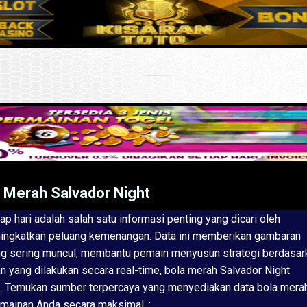
 Merah Salvador Night
ap hari adalah salah satu informasi penting yang dicari oleh
ningkatkan peluang kemenangan. Data ini memberikan gambaran
ng sering muncul, membantu pemain menyusun strategi berdasar
n yang dilakukan secara real-time, bola merah Salvador Night
tif. Temukan sumber terpercaya yang menyediakan data bola mera
rmainan Anda secara maksimal. :