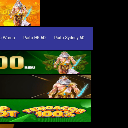
to Warna
Paito HK 6D
Paito Sydney 6D