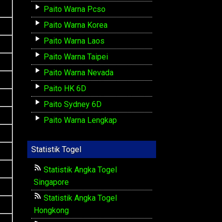
Paito Warna Pcso
Paito Warna Korea
Paito Warna Laos
Paito Warna Taipei
Paito Warna Nevada
Paito HK 6D
Paito Sydney 6D
Paito Warna Lengkap
Statistik Togel
Statistik Angka Togel
Singapore
Statistik Angka Togel
Hongkong