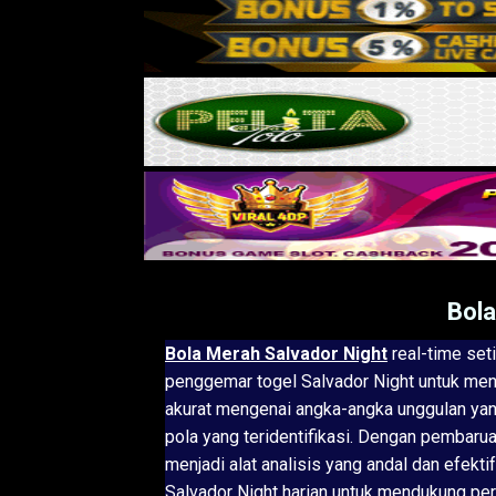
Bola
Bola Merah Salvador Night
real-time seti
penggemar togel Salvador Night untuk me
akurat mengenai angka-angka unggulan ya
pola yang teridentifikasi. Dengan pembarua
menjadi alat analisis yang andal dan efek
Salvador Night harian untuk mendukung pe