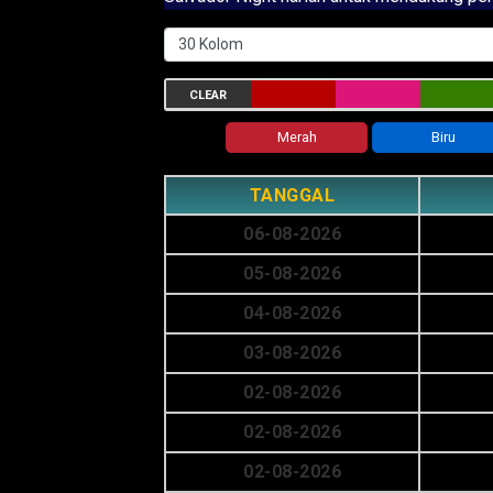
CLEAR
Merah
Biru
TANGGAL
06-08-2026
05-08-2026
04-08-2026
03-08-2026
02-08-2026
02-08-2026
02-08-2026