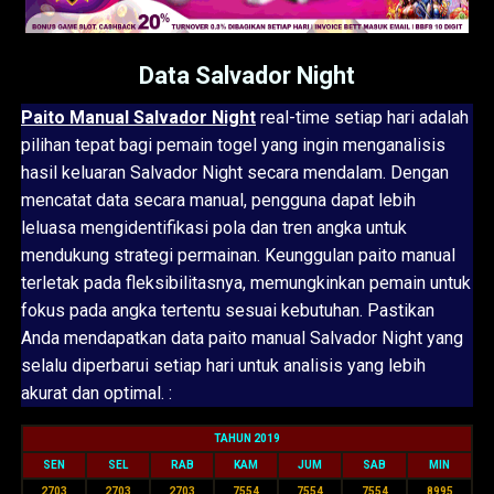
Data Salvador Night
Paito Manual Salvador Night
real-time setiap hari adalah
pilihan tepat bagi pemain togel yang ingin menganalisis
hasil keluaran Salvador Night secara mendalam. Dengan
mencatat data secara manual, pengguna dapat lebih
leluasa mengidentifikasi pola dan tren angka untuk
mendukung strategi permainan. Keunggulan paito manual
terletak pada fleksibilitasnya, memungkinkan pemain untuk
fokus pada angka tertentu sesuai kebutuhan. Pastikan
Anda mendapatkan data paito manual Salvador Night yang
selalu diperbarui setiap hari untuk analisis yang lebih
akurat dan optimal. :
TAHUN 2019
SEN
SEL
RAB
KAM
JUM
SAB
MIN
2703
2703
2703
7554
7554
7554
8995